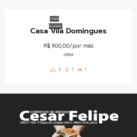
PARA
ALUGAR
Casa Vila Domingues
R$ 900,00/por mês
CASA
3
1
1