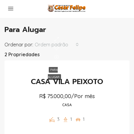
Para Alugar
Ordenar por:
Ordem padrão
2 Propriedades
PARA
ALUGAR
CASA VILA PEIXOTO
R$ 75.000,00/Por mês
CASA
3
1
1