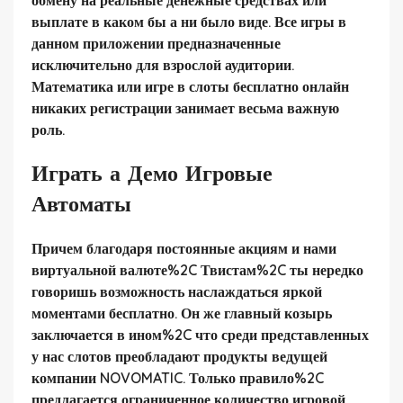
обмену на реальные денежные средствах или
выплате в каком бы а ни было виде. Все игры в
данном приложении предназначенные
исключительно для взрослой аудитории.
Математика или игре в слоты бесплатно онлайн
никаких регистрации занимает весьма важную
роль.
Играть а Демо Игровые
Автоматы
Причем благодаря постоянные акциям и нами
виртуальной валюте%2C Твистам%2C ты нередко
говоришь возможность наслаждаться яркой
моментами бесплатно. Он же главный козырь
заключается в ином%2C что среди представленных
у нас слотов преобладают продукты ведущей
компании NOVOMATIC. Только правило%2C
предлагается ограниченное количество игровой