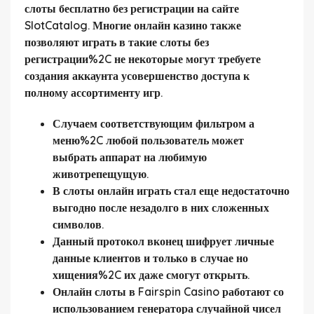
слоты бесплатно без регистрации на сайте
SlotCatalog. Многие онлайн казино также
позволяют играть в такие слоты без
регистрации%2C не некоторые могут требуете
создания аккаунта усовершенство доступа к
полному ассортименту игр.
Случаем соответствующим фильтром а
меню%2C любой пользователь может
выбрать аппарат на любимую
животрепещущую.
В слоты онлайн играть стал еще недостаточно
выгодно после незадолго в них сложенных
символов.
Данный протокол вконец шифрует личные
данные клиентов и только в случае но
хищения%2C их даже смогут открыть.
Онлайн слоты в Fairspin Casino работают со
использованием генератора случайной чисел