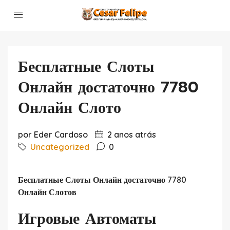
Бесплатные Слоты
Онлайн достаточно 7780
Онлайн Слото
por Eder Cardoso
2 anos atrás
Uncategorized
0
Бесплатные Слоты Онлайн достаточно 7780
Онлайн Слотов
Игровые Автоматы