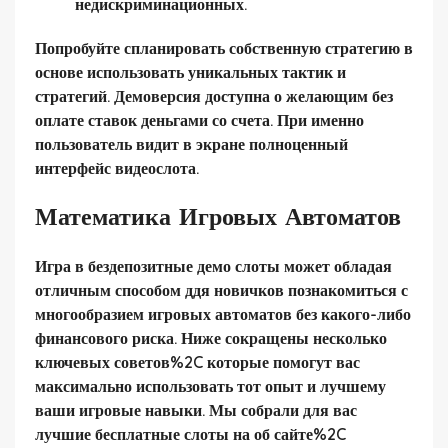
недискриминационных.
Попробуйте спланировать собственную стратегию в
основе использовать уникальных тактик и
стратегий. Демоверсия доступна о желающим без
оплате ставок деньгами со счета. При именно
пользователь видит в экране полноценный
интерфейс видеослота.
Математика Игровых Автоматов
Игра в бездепозитные демо слоты может обладая
отличным способом ддя новичков познакомиться с
многообразием игровых автоматов без какого-либо
финансового риска. Ниже сокращены несколько
ключевых советов%2C которые помогут вас
максимально использовать тот опыт и лучшему
ваши игровые навыки. Мы собрали для вас
лучшие бесплатные слоты на об сайте%2C