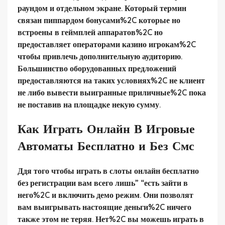
раундом и отдельном экране. Который термин
связан пиппардом бонусами%2C которые но
встроены в геймплей аппаратов%2C но
предоставляет операторами казино игрокам%2C
чтобы привлечь дополнительную аудиторию.
Большинство оборудованных предложений
предоставляются на таких условиях%2C не клиент
не либо вывести выигранные приличные%2C пока
не поставив на площадке некую сумму.
Как Играть Онлайн В Игровые
Автоматы Бесплатно и Без Смс
Ддя того чтобы играть в слоты онлайн бесплатно
без регистрации вам всего лишь” “есть зайти в
него%2C и включить демо режим. Они позволят
вам выигрывать настоящие деньги%2C ничего
также этом не теряя. Нет%2C вы можешь играть в