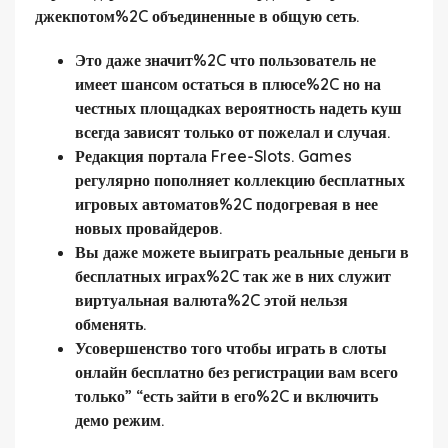
джекпотом%2C объединенные в общую сеть.
Это даже значит%2C что пользователь не
имеет шансом остаться в плюсе%2C но на
честных площадках вероятность надеть куш
всегда зависят только от пожелал и случая.
Редакция портала Free-Slots. Games
регулярно пополняет коллекцию бесплатных
игровых автоматов%2C подогревая в нее
новых провайдеров.
Вы даже можете выиграть реальные деньги в
бесплатных играх%2C так же в них служит
виртуальная валюта%2C этой нельзя
обменять.
Усовершенство того чтобы играть в слоты
онлайн бесплатно без регистрации вам всего
только” “есть зайти в его%2C и включить
демо режим.