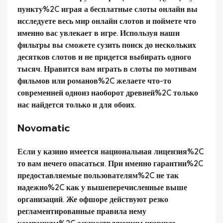
пункту%2C играя а бесплатные слоты онлайн вы
исследуете весь мир онлайн слотов и поймете что
именно вас увлекает в игре. Используя наши
фильтры вы сможете сузить поиск до нескольких
десятков слотов и не придется выбирать одного
тысяч. Нравится вам играть в слоты по мотивам
фильмов или романов%2C желаете что-то
современней одноиз наоборот древней%2C только
нас найдется только и для обоих.
Novomatic
Если у казино имеется национальная лицензия%2C
то вам нечего опасаться. При именно гарантии%2C
предоставляемые пользователям%2C не так
надежно%2C как у вышеперечисленные выше
организаций. Же офшоре действуют резко
регламентированные правила нему