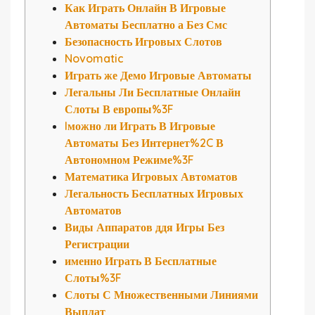
Как Играть Онлайн В Игровые
Автоматы Бесплатно а Без Смс
Безопасность Игровых Слотов
Novomatic
Играть же Демо Игровые Автоматы
Легальны Ли Бесплатные Онлайн
Слоты В европы%3F
Iможно ли Играть В Игровые
Автоматы Без Интернет%2C В
Автономном Режиме%3F
Математика Игровых Автоматов
Легальность Бесплатных Игровых
Автоматов
Виды Аппаратов ддя Игры Без
Регистрации
именно Играть В Бесплатные
Слоты%3F
Слоты С Множественными Линиями
Выплат