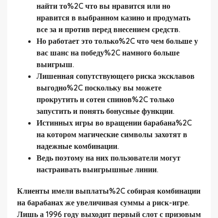
найти то%2C что вы нравится или но
нравится в выбранном казино и продумать
все за и против перед внесением средств.
Но работает это только%2C что чем больше у
вас шанс на победу%2C намного больше
выигрыш.
Лишенная сопутствующего риска эксклавов
выгодно%2C поскольку вы можете
прокрутить и сотен спинов%2C только
запустить и понять бонусные функции.
Истинных игры во вращении барабана%2C
на котором магические символы захотят в
надежные комбинации.
Ведь поэтому на них пользователи могут
настраивать выигрышные линии.
Клиенты имели выплаты%2C собирая комбинации
на барабанах же увеличивая суммы а риск-игре.
Лишь а 1996 году выходит первый слот с призовым