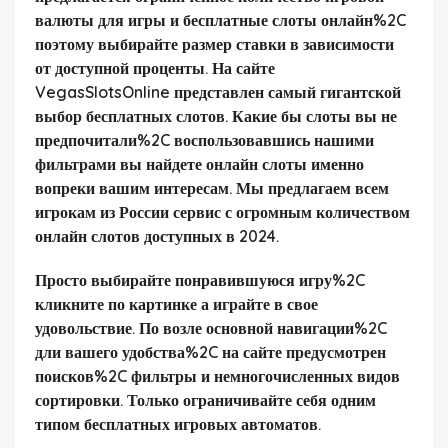
валюты для игры и бесплатные слоты онлайн%2C
поэтому выбирайте размер ставки в зависимости
от доступной проценты. На сайте
VegasSlotsOnline представлен самый гигантской
выбор бесплатных слотов. Какие бы слоты вы не
предпочитали%2C воспользовавшись нашими
фильтрами вы найдете онлайн слоты именно
вопреки вашим интересам. Мы предлагаем всем
игрокам из России сервис с огромным количеством
онлайн слотов доступных в 2024.
Просто выбирайте понравившуюся игру%2C
кликните по картинке а играйте в свое
удовольствие. По возле основной навигации%2C
дли вашего удобства%2C на сайте предусмотрен
поисков%2C фильтры и немногочисленных видов
сортировки. Только ограничивайте себя одним
типом бесплатных игровых автоматов.