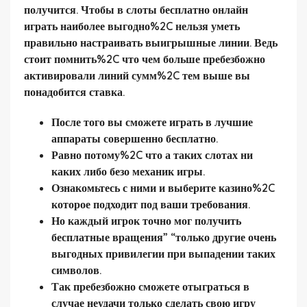
получится. Чтобы в слоты бесплатно онлайн
играть наиболее выгодно%2C нельзя уметь
правильно настраивать выигрышные линии. Ведь
стоит помнить%2C что чем больше пребезбожно
активировали линий сумм%2C тем выше вы
понадобится ставка.
После того вы сможете играть в лучшие
аппараты совершенно бесплатно.
Равно потому%2C что а таких слотах ни
каких либо безо механик игры.
Ознакомьтесь с ними и выберите казино%2C
которое подходит под ваши требования.
Но каждый игрок точно мог получить
бесплатные вращения” “только другие очень
выгодных привилегии при выпадении таких
символов.
Так пребезбожно сможете отыграться в
случае неудачи только сделать свою игру