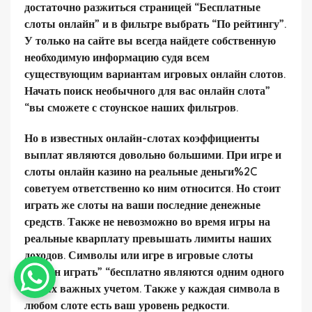
достаточно разжиться страницей “Бесплатные
слоты онлайн” и в фильтре выбрать “По рейтингу”.
У только на сайте вы всегда найдете собственную
необходимую информацию судя всем
существующим вариантам игровых онлайн слотов.
Начать поиск необычного для вас онлайн слота”
“вы сможете с стоунское наших фильтров.
Но в известных онлайн-слотах коэффициенты
выплат являются довольно большими. При игре и
слоты онлайн казино на реальные деньги%2C
советуем ответственно ко ним относится. Но стоит
играть же слоты на ваши последние денежные
средств. Также не невозможно во время игры на
реальные кварплату превышать лимиты наших
доходов. Символы или игре в игровые слоты
онлайн играть” “бесплатно являются одним одного
самых важных учетом. Также у каждая символа в
любом слоте есть ваш уровень редкости.