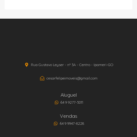
Rua Gustavo Leyser - nº 3A - Centro - Ipameri-GO
cesarfelipeimoveis@gmail.com
Aluguel
64 9 9277-5011
Vendas
64 9 9947-8228