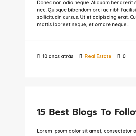
Donec non odio neque. Aliquam hendrerit s
nec. Quisque bibendum orci ac nibh facili
sollicitudin cursus. Ut et adipiscing erat. C
mattis laoreet neque, et ornare neque...
10 anos atrás
Real Estate
0
15 Best Blogs To Foll
Lorem ipsum dolor sit amet, consectetur adip