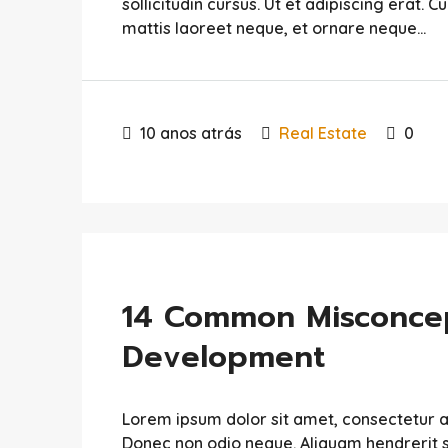
sollicitudin cursus. Ut et adipiscing erat. C
mattis laoreet neque, et ornare neque...
10 anos atrás
Real Estate
0
14 Common Misconcep
Development
Lorem ipsum dolor sit amet, consectetur adip
Donec non odio neque. Aliquam hendrerit s