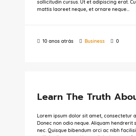
sollicitudin cursus. Ut et adipiscing erat. C
mattis laoreet neque, et ornare neque...
10 anos atrás
Business
0
Learn The Truth Abou
Lorem ipsum dolor sit amet, consectetur adip
Donec non odio neque. Aliquam hendrerit s
nec. Quisque bibendum orci ac nibh facili