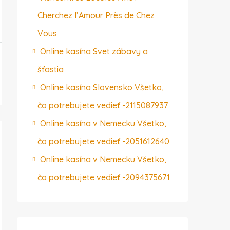
Cherchez l’Amour Près de Chez
Vous
Online kasína Svet zábavy a
šťastia
Online kasína Slovensko Všetko,
čo potrebujete vedieť -2115087937
Online kasína v Nemecku Všetko,
čo potrebujete vedieť -2051612640
Online kasína v Nemecku Všetko,
čo potrebujete vedieť -2094375671