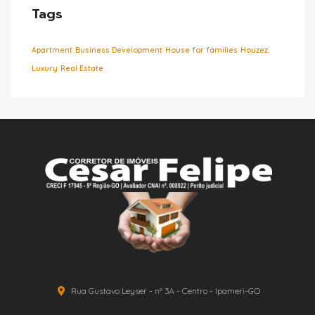
Tags
Apartment
Business Development
House for families
Houzez
Luxury
Real Estate
Rua Gustavo Leyser - nº 3A - Centro - Ipameri-GO