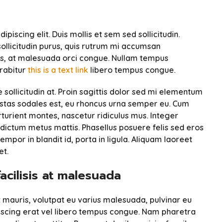
iscing elit. Duis mollis et sem sed sollicitudin.
ollicitudin purus, quis rutrum mi accumsan
is
, at malesuada orci congue. Nullam tempus
urabitur
this is a text link
libero tempus congue.
sollicitudin at. Proin sagittis dolor sed mi elementum
estas sodales est, eu rhoncus urna semper eu. Cum
turient montes, nascetur ridiculus mus. Integer
s dictum metus mattis. Phasellus posuere felis sed eros
mpor in blandit id, porta in ligula. Aliquam laoreet
et.
facilisis at malesuada
it mauris, volutpat eu varius malesuada, pulvinar eu
dipiscing erat vel libero tempus congue. Nam pharetra