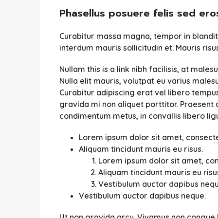
Phasellus posuere felis sed ero
Curabitur massa magna, tempor in blandit id
interdum mauris sollicitudin et. Mauris risus
Nullam this is a link nibh facilisis, at mal
Nulla elit mauris, volutpat eu varius malesu
Curabitur adipiscing erat vel libero tem
gravida mi non aliquet porttitor. Praesent 
condimentum metus, in convallis libero ligu
Lorem ipsum dolor sit amet, consectet
Aliquam tincidunt mauris eu risus.
Lorem ipsum dolor sit amet, cons
Aliquam tincidunt mauris eu risu
Vestibulum auctor dapibus nequ
Vestibulum auctor dapibus neque.
Ut non gravida arcu. Vivamus non congue le