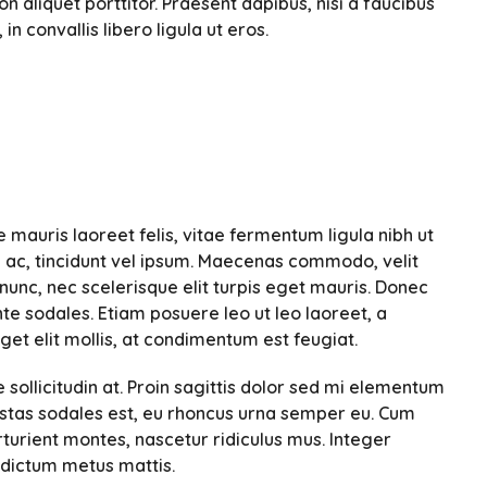
 aliquet porttitor. Praesent dapibus, nisi a faucibus
 convallis libero ligula ut eros.
e mauris laoreet felis, vitae fermentum ligula nibh ut
 ac, tincidunt vel ipsum. Maecenas commodo, velit
unc, nec scelerisque elit turpis eget mauris. Donec
ante sodales. Etiam posuere leo ut leo laoreet, a
eget elit mollis, at condimentum est feugiat.
sollicitudin at. Proin sagittis dolor sed mi elementum
estas sodales est, eu rhoncus urna semper eu. Cum
turient montes, nascetur ridiculus mus. Integer
s dictum metus mattis.