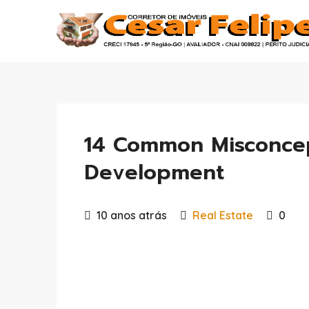
14 Common Misconcep
Development
10 anos atrás
Real Estate
0