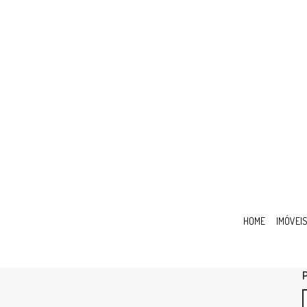
HOME
IMÓVEI