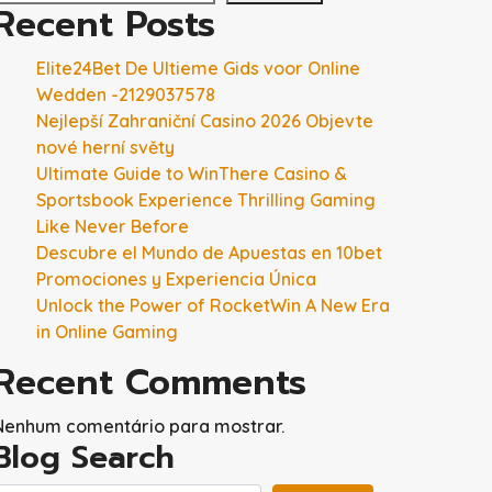
Recent Posts
Elite24Bet De Ultieme Gids voor Online
Wedden -2129037578
Nejlepší Zahraniční Casino 2026 Objevte
nové herní světy
Ultimate Guide to WinThere Casino &
Sportsbook Experience Thrilling Gaming
Like Never Before
Descubre el Mundo de Apuestas en 10bet
Promociones y Experiencia Única
Unlock the Power of RocketWin A New Era
in Online Gaming
Recent Comments
Nenhum comentário para mostrar.
Blog Search