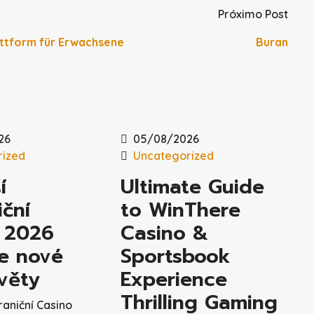
Próximo Post
attform für Erwachsene
Buran
26
05/08/2026
rized
Uncategorized
í
Ultimate Guide
iční
to WinThere
 2026
Casino &
e nové
Sportsbook
světy
Experience
Thrilling Gaming
raniční Casino