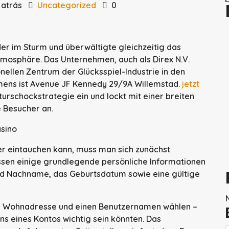
atrás
Uncategorized
0
der im Sturm und überwältigte gleichzeitig das
tmosphäre. Das Unternehmen, auch als Direx N.V.
nellen Zentrum der Glücksspiel-Industrie in den
mens ist Avenue JF Kennedy 29/9A Willemstad.
jetzt
urschockstrategie ein und lockt mit einer breiten
e Besucher an.
asino
er eintauchen kann, muss man sich zunächst
üssen einige grundlegende persönliche Informationen
 Nachname, das Geburtsdatum sowie eine gültige
hre Wohnadresse und einen Benutzernamen wählen –
ns eines Kontos wichtig sein könnten. Das