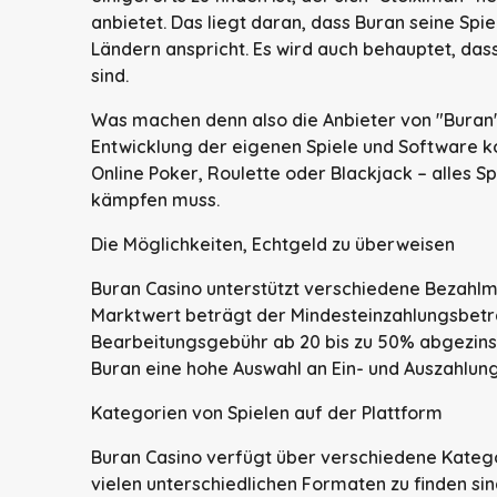
anbietet. Das liegt daran, dass Buran seine Sp
Ländern anspricht. Es wird auch behauptet, dass
sind.
Was machen denn also die Anbieter von "Buran" s
Entwicklung der eigenen Spiele und Software k
Online Poker, Roulette oder Blackjack – alles S
kämpfen muss.
Die Möglichkeiten, Echtgeld zu überweisen
Buran Casino unterstützt verschiedene Bezahlme
Marktwert beträgt der Mindesteinzahlungsbetra
Bearbeitungsgebühr ab 20 bis zu 50% abgezinst
Buran eine hohe Auswahl an Ein- und Auszahlun
Kategorien von Spielen auf der Plattform
Buran Casino verfügt über verschiedene Kategori
vielen unterschiedlichen Formaten zu finden sin