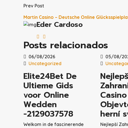
Prev Post
Martin Casino – Deutsche Online Glücksspielpl
Eder Cardoso
Posts relacionados
06/08/2026
05/08/20
Uncategorized
Uncatego
Elite24Bet De
Nejlepš
Ultieme Gids
Zahran
voor Online
Casino
Wedden
Objevt
-2129037578
herní 
Welkom in de fascinerende
Nejlepší Zah