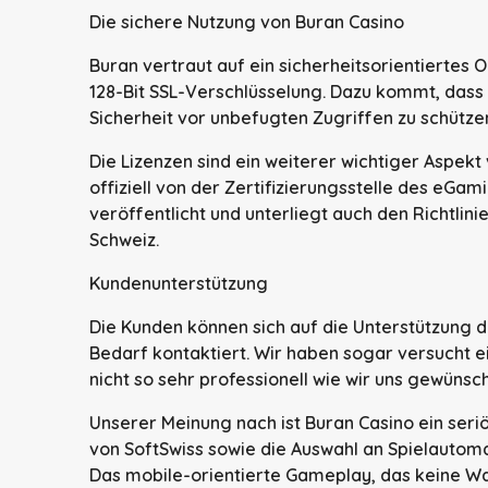
Die sichere Nutzung von Buran Casino
Buran vertraut auf ein sicherheitsorientiertes
128-Bit SSL-Verschlüsselung. Dazu kommt, dass
Sicherheit vor unbefugten Zugriffen zu schütze
Die Lizenzen sind ein weiterer wichtiger Aspekt
offiziell von der Zertifizierungsstelle des e
veröffentlicht und unterliegt auch den Richtlin
Schweiz.
Kundenunterstützung
Die Kunden können sich auf die Unterstützung d
Bedarf kontaktiert. Wir haben sogar versucht ei
nicht so sehr professionell wie wir uns gewünsch
Unserer Meinung nach ist Buran Casino ein seriö
von SoftSwiss sowie die Auswahl an Spielautoma
Das mobile-orientierte Gameplay, das keine Wa