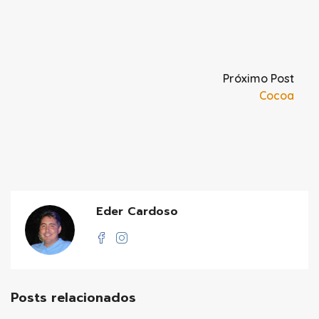
Próximo Post
Cocoa
Eder Cardoso
Posts relacionados