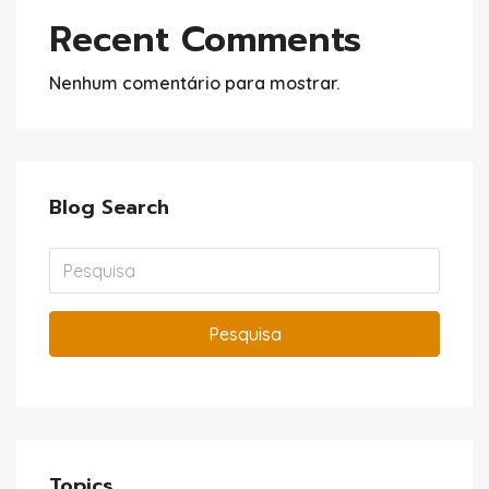
Recent Comments
Nenhum comentário para mostrar.
Blog Search
Pesquisa
Topics