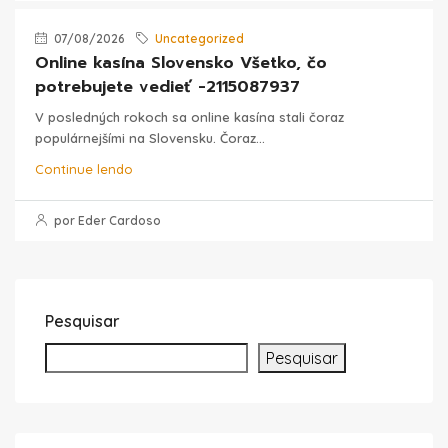
07/08/2026
Uncategorized
Online kasína Slovensko Všetko, čo
potrebujete vedieť -2115087937
V posledných rokoch sa online kasína stali čoraz
populárnejšími na Slovensku. Čoraz...
Continue lendo
por Eder Cardoso
Pesquisar
Pesquisar