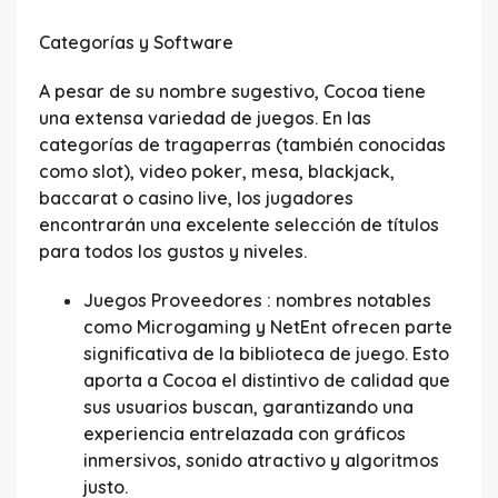
Categorías y Software
A pesar de su nombre sugestivo, Cocoa tiene
una extensa variedad de juegos. En las
categorías de tragaperras (también conocidas
como slot), video poker, mesa, blackjack,
baccarat o casino live, los jugadores
encontrarán una excelente selección de títulos
para todos los gustos y niveles.
Juegos Proveedores
: nombres notables
como Microgaming y NetEnt ofrecen parte
significativa de la biblioteca de juego. Esto
aporta a Cocoa el distintivo de calidad que
sus usuarios buscan, garantizando una
experiencia entrelazada con gráficos
inmersivos, sonido atractivo y algoritmos
justo.