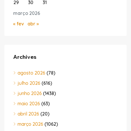
29
30
31
março 2026
« fev
abr »
Archives
agosto 2026
(78)
julho 2026
(616)
junho 2026
(1438)
maio 2026
(63)
abril 2026
(20)
março 2026
(1062)