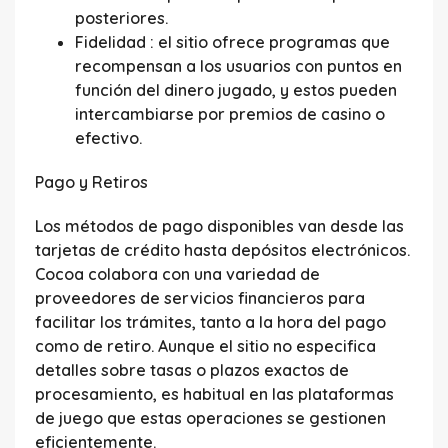
posteriores.
Fidelidad
: el sitio ofrece programas que
recompensan a los usuarios con puntos en
función del dinero jugado, y estos pueden
intercambiarse por premios de casino o
efectivo.
Pago y Retiros
Los métodos de pago disponibles van desde las
tarjetas de crédito hasta depósitos electrónicos.
Cocoa colabora con una variedad de
proveedores de servicios financieros para
facilitar los trámites, tanto a la hora del pago
como de retiro. Aunque el sitio no especifica
detalles sobre tasas o plazos exactos de
procesamiento, es habitual en las plataformas
de juego que estas operaciones se gestionen
eficientemente.