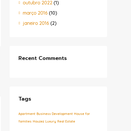
outubro 2022
(1)
março 2016
(10)
janeiro 2016
(2)
Recent Comments
Tags
Apartment
Business Development
House for
families
Houzez
Luxury
Real Estate