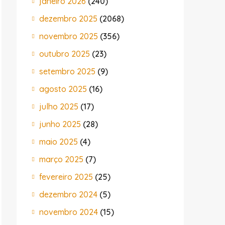
janeiro 2026
(240)
dezembro 2025
(2068)
novembro 2025
(356)
outubro 2025
(23)
setembro 2025
(9)
agosto 2025
(16)
julho 2025
(17)
junho 2025
(28)
maio 2025
(4)
março 2025
(7)
fevereiro 2025
(25)
dezembro 2024
(5)
novembro 2024
(15)