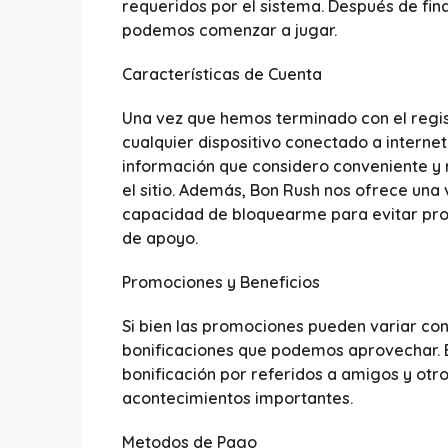
requeridos por el sistema. Después de fina
podemos comenzar a jugar.
Características de Cuenta
Una vez que hemos terminado con el regi
cualquier dispositivo conectado a internet.
información que considero conveniente y r
el sitio. Además, Bon Rush nos ofrece una
capacidad de bloquearme para evitar prob
de apoyo.
Promociones y Beneficios
Si bien las promociones pueden variar con
bonificaciones que podemos aprovechar. E
bonificación por referidos a amigos y otr
acontecimientos importantes.
Metodos de Pago