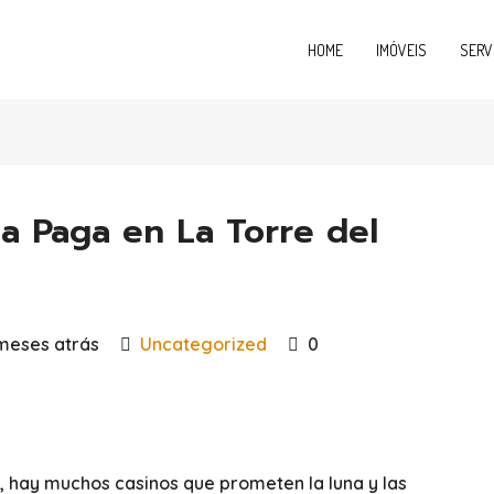
HOME
IMÓVEIS
SERV
a Paga en La Torre del
meses atrás
Uncategorized
0
a, hay muchos casinos que prometen la luna y las