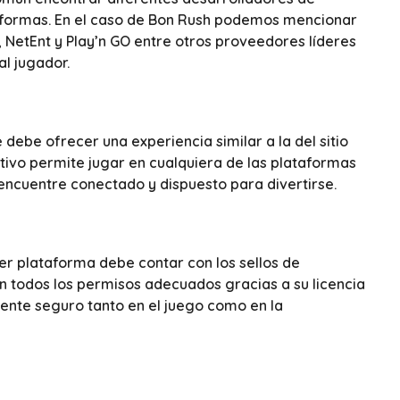
taformas. En el caso de Bon Rush podemos mencionar
etEnt y Play’n GO entre otros proveedores líderes
l jugador.
 debe ofrecer una experiencia similar a la del sitio
itivo permite jugar en cualquiera de las plataformas
encuentre conectado y dispuesto para divertirse.
r plataforma debe contar con los sellos de
n todos los permisos adecuados gracias a su licencia
nte seguro tanto en el juego como en la