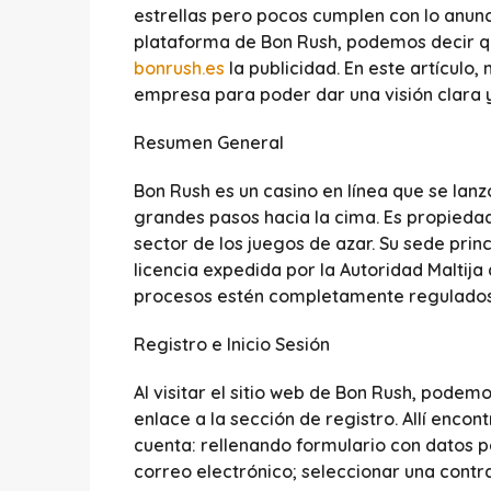
estrellas pero pocos cumplen con lo anun
plataforma de Bon Rush, podemos decir qu
bonrush.es
la publicidad. En este artículo
empresa para poder dar una visión clara 
Resumen General
Bon Rush es un casino en línea que se la
grandes pasos hacia la cima. Es propiedad
sector de los juegos de azar. Su sede princ
licencia expedida por la Autoridad Maltija
procesos estén completamente regulados y
Registro e Inicio Sesión
Al visitar el sitio web de Bon Rush, podem
enlace a la sección de registro. Allí enco
cuenta: rellenando formulario con datos 
correo electrónico; seleccionar una contr