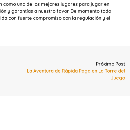
h como uno de los mejores lugares para jugar en
sión y garantías a nuestro favor. De momento todo
ida con fuerte compromiso con la regulación y el
Próximo Post
La Aventura de Rápida Paga en La Torre del
Juego