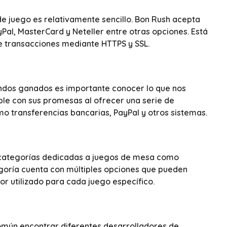
e juego es relativamente sencillo. Bon Rush acepta
al, MasterCard y Neteller entre otras opciones. Está
 de transacciones mediante HTTPS y SSL.
fondos ganados es importante conocer lo que nos
le con sus promesas al ofrecer una serie de
o transferencias bancarias, PayPal y otros sistemas.
s categorías dedicadas a juegos de mesa como
egoría cuenta con múltiples opciones que pueden
r utilizado para cada juego específico.
 común encontrar diferentes desarrolladores de