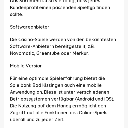
Das Sortiment ist so vielfältig, dass jedes
Kundenprofil einen passenden Spieltyp finden
sollte.
Softwareanbieter
Die Casino-Spiele werden von den bekanntesten
Software-Anbietern bereitgestellt, z.B.
Novomatic, Greentube oder Merkur.
Mobile Version
Für eine optimale Spielerfahrung bietet die
Spielbank Bad Kissingen auch eine mobile
Anwendung an. Diese ist unter verschiedenen
Betriebssystemen verfügbar (Android und iOS).
Die Nutzung auf dem Handy ermöglicht den
Zugriff auf alle Funktionen des Online-Spiels
überall und zu jeder Zeit.