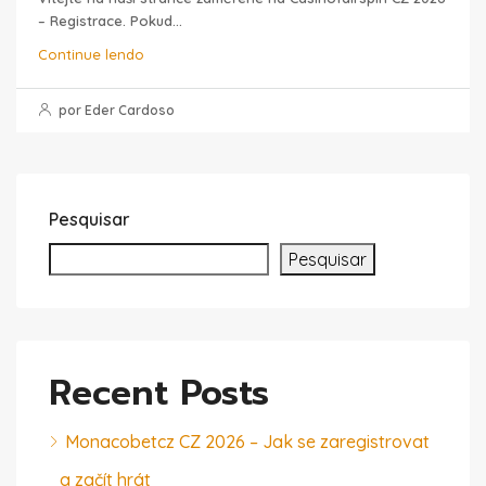
– Registrace. Pokud...
Continue lendo
por Eder Cardoso
Pesquisar
Pesquisar
Recent Posts
Monacobetcz CZ 2026 – Jak se zaregistrovat
a začít hrát