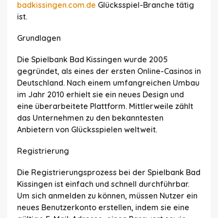
badkissingen.com.de
Glücksspiel-Branche tätig
ist.
Grundlagen
Die Spielbank Bad Kissingen wurde 2005
gegründet, als eines der ersten Online-Casinos in
Deutschland. Nach einem umfangreichen Umbau
im Jahr 2010 erhielt sie ein neues Design und
eine überarbeitete Plattform. Mittlerweile zählt
das Unternehmen zu den bekanntesten
Anbietern von Glücksspielen weltweit.
Registrierung
Die Registrierungsprozess bei der Spielbank Bad
Kissingen ist einfach und schnell durchführbar.
Um sich anmelden zu können, müssen Nutzer ein
neues Benutzerkonto erstellen, indem sie eine