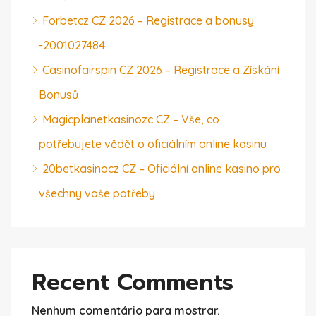
Forbetcz CZ 2026 – Registrace a bonusy
-2001027484
Casinofairspin CZ 2026 – Registrace a Získání
Bonusů
Magicplanetkasinozc CZ – Vše, co
potřebujete vědět o oficiálním online kasinu
20betkasinocz CZ – Oficiální online kasino pro
všechny vaše potřeby
Recent Comments
Nenhum comentário para mostrar.