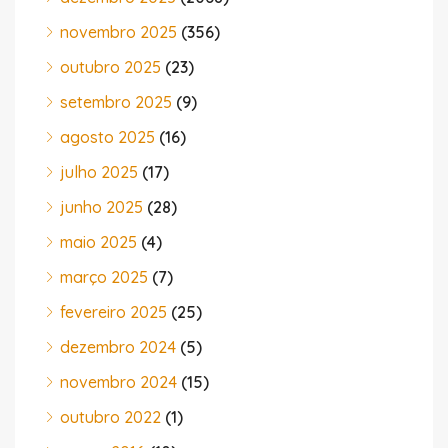
novembro 2025
(356)
outubro 2025
(23)
setembro 2025
(9)
agosto 2025
(16)
julho 2025
(17)
junho 2025
(28)
maio 2025
(4)
março 2025
(7)
fevereiro 2025
(25)
dezembro 2024
(5)
novembro 2024
(15)
outubro 2022
(1)