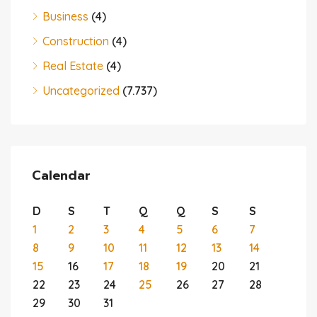
Business
(4)
Construction
(4)
Real Estate
(4)
Uncategorized
(7.737)
Calendar
D
S
T
Q
Q
S
S
1
2
3
4
5
6
7
8
9
10
11
12
13
14
15
16
17
18
19
20
21
22
23
24
25
26
27
28
29
30
31