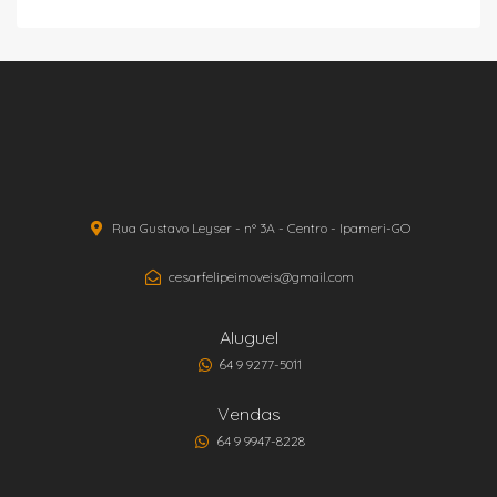
Rua Gustavo Leyser - nº 3A - Centro - Ipameri-GO
cesarfelipeimoveis@gmail.com
Aluguel
64 9 9277-5011
Vendas
64 9 9947-8228