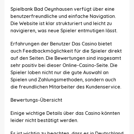
Spielbank Bad Oeynhausen verfügt über eine
benutzerfreundliche und einfache Navigation.
Die Website ist klar strukturiert und leicht zu
navigieren, was neue Spieler entmutigen lässt.
Erfahrungen der Benutzer
Das Casino bietet
auch Feedbackmöglichkeit für die Spieler direkt
auf den Seiten. Die Bewertungen sind insgesamt
sehr positiv bei dieser Online-Casino-Seite. Die
Spieler loben nicht nur die gute Auswahl an
Spielen und Zahlungsmethoden, sondern auch
die freundlichen Mitarbeiter des Kundenservice.
Bewertungs-Übersicht
Einige wichtige Details über das Casino könnten
leider nicht bestätigt werden.
Es ist wichtig zu beachten, dass es in Deutschland