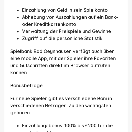
Einzahlung von Geld in sein Spielkonto
Abhebung von Auszahlungen auf ein Bank-
oder Kreditkartenkonto
Verwaltung der Freispiele und Gewinne
Zugriff auf die persönliche Statistik
Spielbank Bad Oeynhausen verfügt auch über
eine mobile App, mit der Spieler ihre Favoriten
und Gutschriften direkt im Browser aufrufen
können.
Bonusbeträge
Für neue Spieler gibt es verschiedene Boni in
verschiedenen Beträgen. Zu den wichtigsten
gehören:
Einzahlungsbonus: 100% bis €200 für die