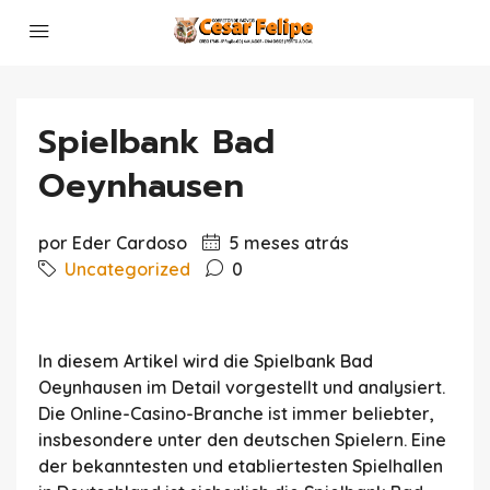
Spielbank Bad
Oeynhausen
por Eder Cardoso
5 meses atrás
Uncategorized
0
In diesem Artikel wird die Spielbank Bad
Oeynhausen im Detail vorgestellt und analysiert.
Die Online-Casino-Branche ist immer beliebter,
insbesondere unter den deutschen Spielern. Eine
der bekanntesten und etabliertesten Spielhallen