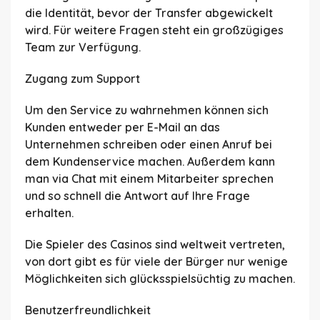
die Identität, bevor der Transfer abgewickelt
wird. Für weitere Fragen steht ein großzügiges
Team zur Verfügung.
Zugang zum Support
Um den Service zu wahrnehmen können sich
Kunden entweder per E-Mail an das
Unternehmen schreiben oder einen Anruf bei
dem Kundenservice machen. Außerdem kann
man via Chat mit einem Mitarbeiter sprechen
und so schnell die Antwort auf Ihre Frage
erhalten.
Die Spieler des Casinos sind weltweit vertreten,
von dort gibt es für viele der Bürger nur wenige
Möglichkeiten sich glücksspielsüchtig zu machen.
Benutzerfreundlichkeit