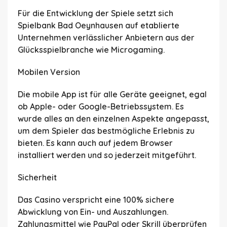
Für die Entwicklung der Spiele setzt sich
Spielbank Bad Oeynhausen auf etablierte
Unternehmen verlässlicher Anbietern aus der
Glücksspielbranche wie Microgaming.
Mobilen Version
Die mobile App ist für alle Geräte geeignet, egal
ob Apple- oder Google-Betriebssystem. Es
wurde alles an den einzelnen Aspekte angepasst,
um dem Spieler das bestmögliche Erlebnis zu
bieten. Es kann auch auf jedem Browser
installiert werden und so jederzeit mitgeführt.
Sicherheit
Das Casino verspricht eine 100% sichere
Abwicklung von Ein- und Auszahlungen.
Zahlungsmittel wie PayPal oder Skrill überprüfen