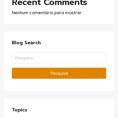
Recent Comments
Nenhum comentário para mostrar.
Blog Search
Pesquisa
Topics