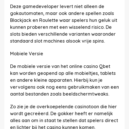
Deze gamedeveloper levert niet alleen de
gokautomaten, maar ook andere spellen zoals
Blackjack en Roulette waar spelers hun geluk uit
kunnen proberen met een wisselend risico. De
slots bieden verschillende varianten waaronder
standaard slot machines alsook vrije spins.
Mobiele Versie
De mobiele versie van het online casino Qbet
kan worden geopend op alle mobieltjes, tablets
en andere kleine apparaten. Hierbij kun je
vervolgens ook nog eens gebruikmaken van een
aantal bestanden zoals beeldschermtweaks.
Zo zie je de overkoepelende casinotoon die hier
wordt gecreëerd. De gokker heeft er namelijk
alles aan om in staat te stellen dat spelers direct
en lichter bij het casino kunnen komen.