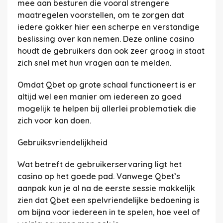
mee aan besturen die vooral strengere
maatregelen voorstellen, om te zorgen dat
iedere gokker hier een scherpe en verstandige
beslissing over kan nemen. Deze online casino
houdt de gebruikers dan ook zeer graag in staat
zich snel met hun vragen aan te melden.
Omdat Qbet op grote schaal functioneert is er
altijd wel een manier om iedereen zo goed
mogelijk te helpen bij allerlei problematiek die
zich voor kan doen.
Gebruiksvriendelijkheid
Wat betreft de gebruikerservaring ligt het
casino op het goede pad. Vanwege Qbet’s
aanpak kun je al na de eerste sessie makkelijk
zien dat Qbet een spelvriendelijke bedoening is
om bijna voor iedereen in te spelen, hoe veel of