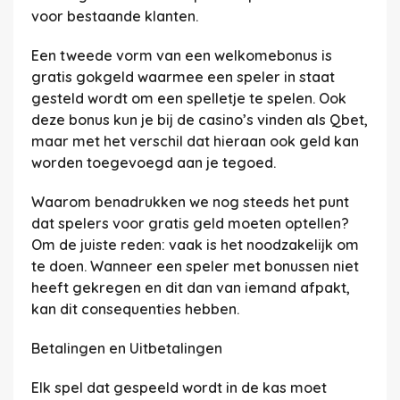
voor bestaande klanten.
Een tweede vorm van een welkomebonus is
gratis gokgeld waarmee een speler in staat
gesteld wordt om een spelletje te spelen. Ook
deze bonus kun je bij de casino’s vinden als Qbet,
maar met het verschil dat hieraan ook geld kan
worden toegevoegd aan je tegoed.
Waarom benadrukken we nog steeds het punt
dat spelers voor gratis geld moeten optellen?
Om de juiste reden: vaak is het noodzakelijk om
te doen. Wanneer een speler met bonussen niet
heeft gekregen en dit dan van iemand afpakt,
kan dit consequenties hebben.
Betalingen en Uitbetalingen
Elk spel dat gespeeld wordt in de kas moet