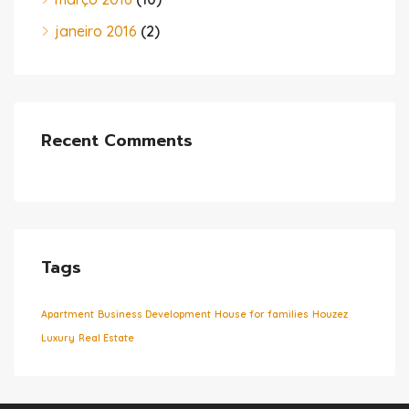
janeiro 2016
(2)
Recent Comments
Tags
Apartment
Business Development
House for families
Houzez
Luxury
Real Estate