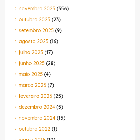
novembro 2025
(356)
outubro 2025
(23)
setembro 2025
(9)
agosto 2025
(16)
julho 2025
(17)
junho 2025
(28)
maio 2025
(4)
março 2025
(7)
fevereiro 2025
(25)
dezembro 2024
(5)
novembro 2024
(15)
outubro 2022
(1)
março 2016
(10)