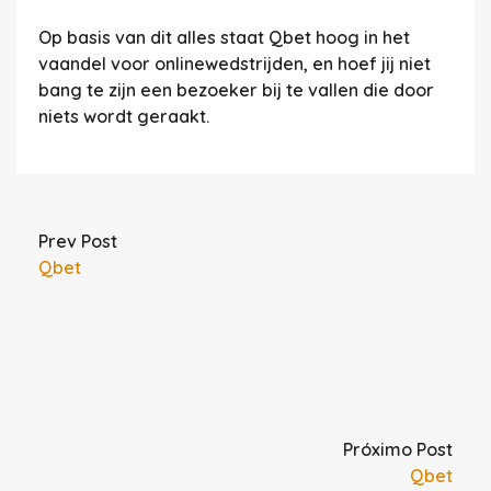
Op basis van dit alles staat Qbet hoog in het
vaandel voor onlinewedstrijden, en hoef jij niet
bang te zijn een bezoeker bij te vallen die door
niets wordt geraakt.
Prev Post
Qbet
Próximo Post
Qbet