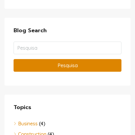
Blog Search
Pesquisa
Topics
Business
(4)
Construction
(4)