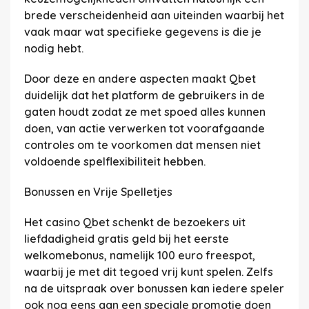
brede verscheidenheid aan uiteinden waarbij het
vaak maar wat specifieke gegevens is die je
nodig hebt.
Door deze en andere aspecten maakt Qbet
duidelijk dat het platform de gebruikers in de
gaten houdt zodat ze met spoed alles kunnen
doen, van actie verwerken tot voorafgaande
controles om te voorkomen dat mensen niet
voldoende spelflexibiliteit hebben.
Bonussen en Vrije Spelletjes
Het casino Qbet schenkt de bezoekers uit
liefdadigheid gratis geld bij het eerste
welkomebonus, namelijk 100 euro freespot,
waarbij je met dit tegoed vrij kunt spelen. Zelfs
na de uitspraak over bonussen kan iedere speler
ook nog eens aan een speciale promotie doen