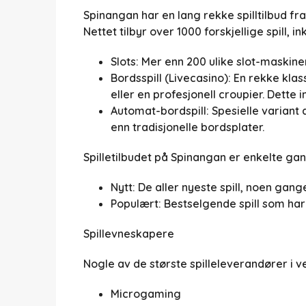
Spinangan har en lang rekke spilltilbud fr
Nettet tilbyr over 1000 forskjellige spill, in
Slots: Mer enn 200 ulike slot-maski
Bordsspill (Livecasino): En rekke klas
eller en profesjonell croupier. Dette
Automat-bordspill: Spesielle variant
enn tradisjonelle bordsplater.
Spilletilbudet på Spinangan er enkelte gan
Nytt: De aller nyeste spill, noen ga
Populært: Bestselgende spill som har b
Spillevneskapere
Nogle av de største spilleleverandører i 
Microgaming