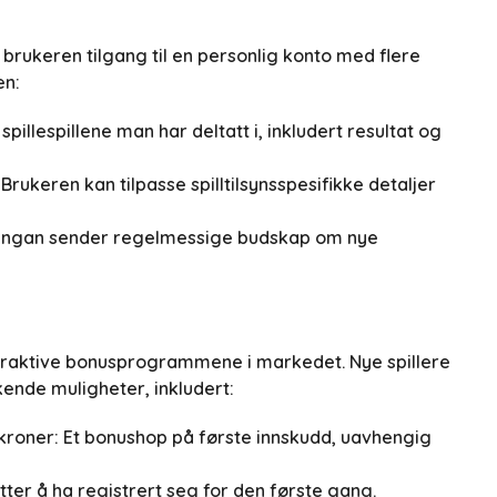
 brukeren tilgang til en personlig konto med flere
en:
 spillespillene man har deltatt i, inkludert resultat og
 Brukeren kan tilpasse spilltilsynsspesifikke detaljer
angan sender regelmessige budskap om nye
ttraktive bonusprogrammene i markedet. Nye spillere
kende muligheter, inkludert:
oner: Et bonushop på første innskudd, uavhengig
 etter å ha registrert seg for den første gang.