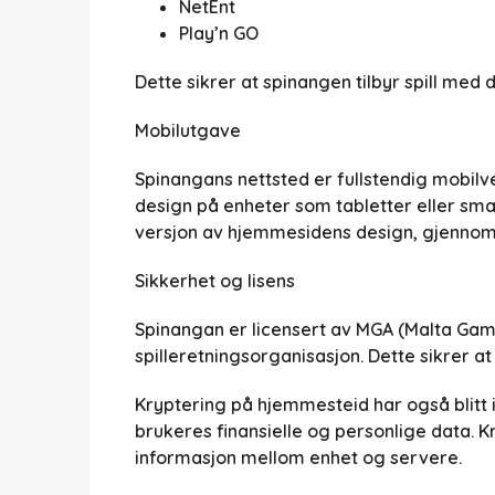
NetEnt
Play’n GO
Dette sikrer at spinangen tilbyr spill med 
Mobilutgave
Spinangans nettsted er fullstendig mobilv
design på enheter som tabletter eller sma
versjon av hjemmesidens design, gjennom
Sikkerhet og lisens
Spinangan er licensert av MGA (Malta Gami
spilleretningsorganisasjon. Dette sikrer at
Kryptering på hjemmesteid har også blitt i
brukeres finansielle og personlige data. Kr
informasjon mellom enhet og servere.