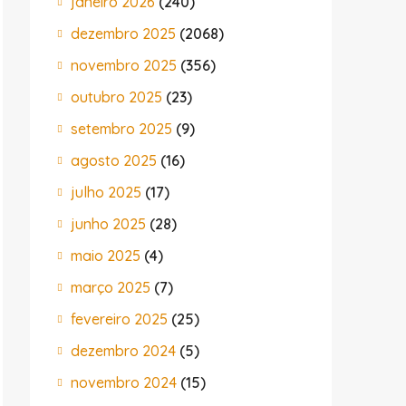
janeiro 2026
(240)
dezembro 2025
(2068)
novembro 2025
(356)
outubro 2025
(23)
setembro 2025
(9)
agosto 2025
(16)
julho 2025
(17)
junho 2025
(28)
maio 2025
(4)
março 2025
(7)
fevereiro 2025
(25)
dezembro 2024
(5)
novembro 2024
(15)