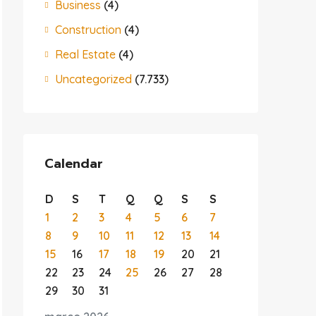
Business
(4)
Construction
(4)
Real Estate
(4)
Uncategorized
(7.733)
Calendar
D
S
T
Q
Q
S
S
1
2
3
4
5
6
7
8
9
10
11
12
13
14
15
16
17
18
19
20
21
22
23
24
25
26
27
28
29
30
31