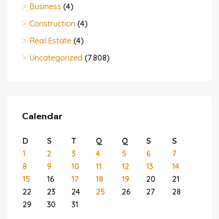
Business
(4)
Construction
(4)
Real Estate
(4)
Uncategorized
(7.808)
Calendar
D
S
T
Q
Q
S
S
1
2
3
4
5
6
7
8
9
10
11
12
13
14
15
16
17
18
19
20
21
22
23
24
25
26
27
28
29
30
31