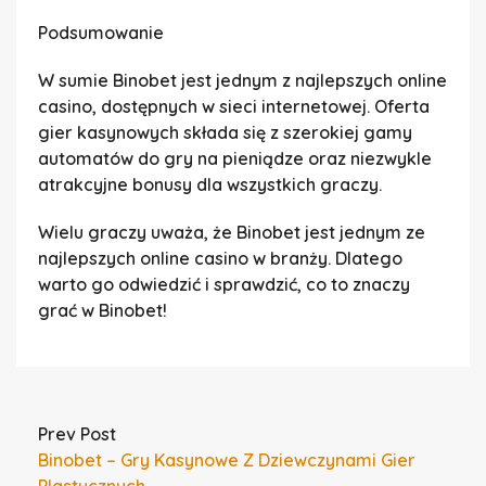
Podsumowanie
W sumie Binobet jest jednym z najlepszych online
casino, dostępnych w sieci internetowej. Oferta
gier kasynowych składa się z szerokiej gamy
automatów do gry na pieniądze oraz niezwykle
atrakcyjne bonusy dla wszystkich graczy.
Wielu graczy uważa, że Binobet jest jednym ze
najlepszych online casino w branży. Dlatego
warto go odwiedzić i sprawdzić, co to znaczy
grać w Binobet!
Prev Post
Binobet – Gry Kasynowe Z Dziewczynami Gier