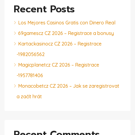
Recent Posts
Los Mejores Casinos Gratis con Dinero Real
69gamescz CZ 2026 – Registrace a bonusy
Kartackasinocz CZ 2026 – Registrace
-1982056562
Magicplanetcz CZ 2026 – Registrace
-1957781406
Monacobetcz CZ 2026 – Jak se zaregistrovat
a začít hrát
Recent Comments