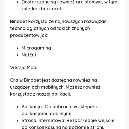
Dostarczane są również gry stołowe, w tym
ruletka i baccarat.
Binobet korzysta ze najnowszych rozwiązań
technologicznych od takich znanych
producentów jak:
Microgaming
NetEnt
Wersja Mobi
Gra w Binobet jest dostępna również na
urządzeniach mobilnych. Możesz również
korzystać z naszej aplikacji.
Aplikacja
: Do pobrania w sklepie z
aplikacjami mobilnymi
Strona internetowa: Bezpośrednie wejście
do konsoli kasyna na poziomie strony