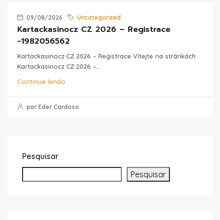
09/08/2026
Uncategorized
Kartackasinocz CZ 2026 – Registrace
-1982056562
Kartackasinocz CZ 2026 – Registrace Vítejte na stránkách
Kartackasinocz CZ 2026 –...
Continue lendo
por Eder Cardoso
Pesquisar
Pesquisar