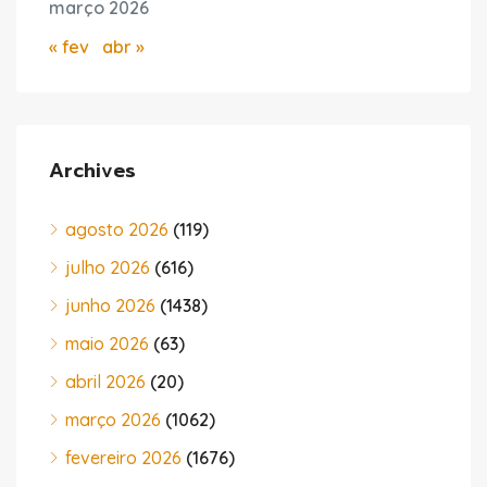
março 2026
« fev
abr »
Archives
agosto 2026
(119)
julho 2026
(616)
junho 2026
(1438)
maio 2026
(63)
abril 2026
(20)
março 2026
(1062)
fevereiro 2026
(1676)