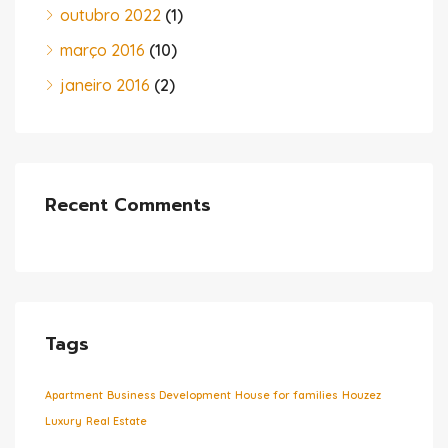
outubro 2022
(1)
março 2016
(10)
janeiro 2016
(2)
Recent Comments
Tags
Apartment
Business Development
House for families
Houzez
Luxury
Real Estate