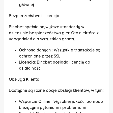
głównej
Bezpieczeństwo i Licencja
Binobet spełnia najwyższe standardy w
dziedzinie bezpieczeństwa gier. Oto niektóre z
udogodnień dla wszystkich graczy:
Ochrona danych
: Wszystkie transakcje są
ochronione przez SSL
Licencja: Binobet posiada licencję do
działalności.
Obsługa Klienta
Dostępne są różne opcje obsługi klientów, w tym:
Wsparcie Online
: Wysokiej jakości pomoc z
bieżącymi pytaniami i problemami