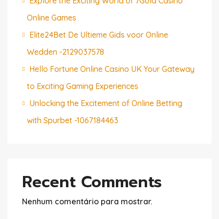
Explore the Exciting World of 7Gold Casino
Online Games
Elite24Bet De Ultieme Gids voor Online
Wedden -2129037578
Hello Fortune Online Casino UK Your Gateway
to Exciting Gaming Experiences
Unlocking the Excitement of Online Betting
with Spurbet -1067184463
Recent Comments
Nenhum comentário para mostrar.