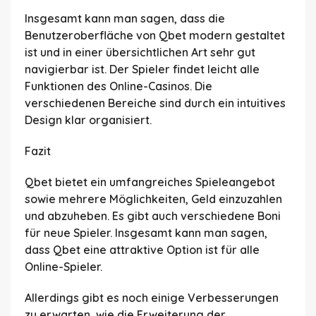
Insgesamt kann man sagen, dass die
Benutzeroberfläche von Qbet modern gestaltet
ist und in einer übersichtlichen Art sehr gut
navigierbar ist. Der Spieler findet leicht alle
Funktionen des Online-Casinos. Die
verschiedenen Bereiche sind durch ein intuitives
Design klar organisiert.
Fazit
Qbet bietet ein umfangreiches Spieleangebot
sowie mehrere Möglichkeiten, Geld einzuzahlen
und abzuheben. Es gibt auch verschiedene Boni
für neue Spieler. Insgesamt kann man sagen,
dass Qbet eine attraktive Option ist für alle
Online-Spieler.
Allerdings gibt es noch einige Verbesserungen
zu erwarten, wie die Erweiterung der