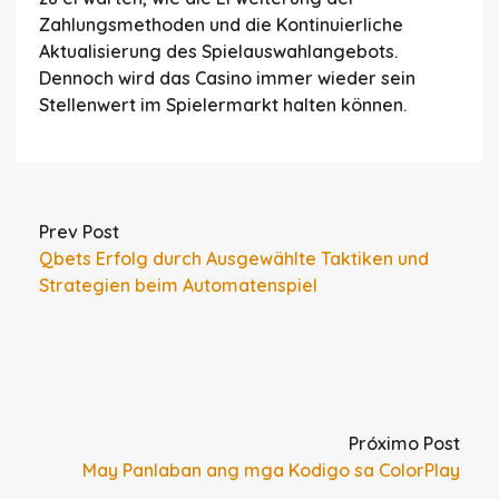
Zahlungsmethoden und die Kontinuierliche
Aktualisierung des Spielauswahlangebots.
Dennoch wird das Casino immer wieder sein
Stellenwert im Spielermarkt halten können.
Prev Post
Qbets Erfolg durch Ausgewählte Taktiken und
Strategien beim Automatenspiel
Próximo Post
May Panlaban ang mga Kodigo sa ColorPlay