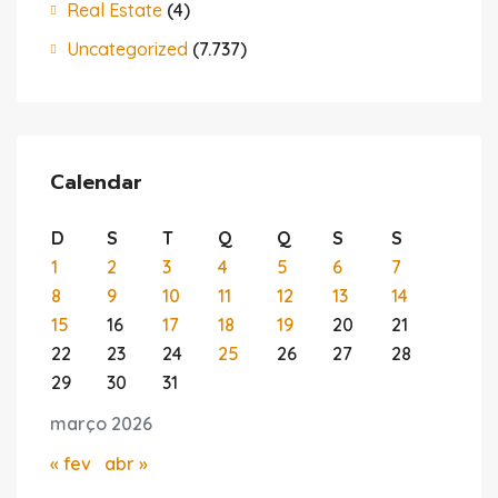
Real Estate
(4)
Uncategorized
(7.737)
Calendar
D
S
T
Q
Q
S
S
1
2
3
4
5
6
7
8
9
10
11
12
13
14
15
16
17
18
19
20
21
22
23
24
25
26
27
28
29
30
31
março 2026
« fev
abr »