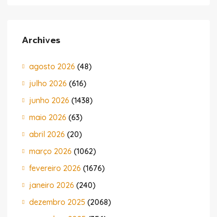
Archives
agosto 2026
(48)
julho 2026
(616)
junho 2026
(1438)
maio 2026
(63)
abril 2026
(20)
março 2026
(1062)
fevereiro 2026
(1676)
janeiro 2026
(240)
dezembro 2025
(2068)