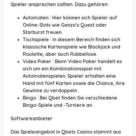
Spieler ansprechen sollten. Dazu gehören:
Automaten
: Hier können sich Spieler auf
Online-Slots wie Gonzo’s Quest oder
Starburst freuen.
Tischspiele
: In diesem Bereich finden sich
klassische Kartenspiele wie Blackjack und
Roulette, aber auch Rubbellose.
Video Poker
: Beim Video Poker handelt es
sich um ein Kombinationsspiel mit
Automatenspielen. Spieler erhalten eine
Hand mit fünf Karten sowie die Chance, ihre
Gewinne zu verdoppeln.
Bingo
: Bei Qbet finden Sie verschiedene
Bingo-Spiele und -Turniere an.
Softwareanbieter
Das Spieleangebot in Qbets Casino stammt aus