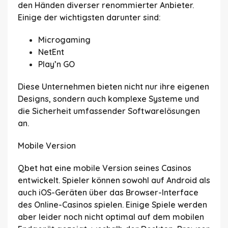
den Händen diverser renommierter Anbieter.
Einige der wichtigsten darunter sind:
Microgaming
NetEnt
Play’n GO
Diese Unternehmen bieten nicht nur ihre eigenen
Designs, sondern auch komplexe Systeme und
die Sicherheit umfassender Softwarelösungen
an.
Mobile Version
Qbet hat eine mobile Version seines Casinos
entwickelt. Spieler können sowohl auf Android als
auch iOS-Geräten über das Browser-Interface
des Online-Casinos spielen. Einige Spiele werden
aber leider noch nicht optimal auf dem mobilen