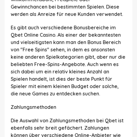
Gewinnchancen bei bestimmten Spielen. Diese
werden als Anreize für neue Kunden verwendet.
Es gibt auch verschiedene Bonusbereiche im
Qbet Online Casino. Als einer der bekanntesten
und vielseitigsten kann man den Bonus Bereich
von "Free Spins" sehen, in dem es ansonsten
keine anderen Spielkategorien gibt, aber nur die
beliebten Free-Spins-Angebote. Auch wenn es
sich dabei um ein relativ kleines Anzahl an
Spielen handelt, ist dies der beste Punkt für
Spieler mit einem kleinen Budget oder solche,
die neue Games zu entdecken suchen.
Zahlungsmethoden
Die Auswahl von Zahlungsmethoden bei Qbet ist
ebenfalls sehr breit gefächert. Zahlungen
können über verschiedene Online-Anbieter wie