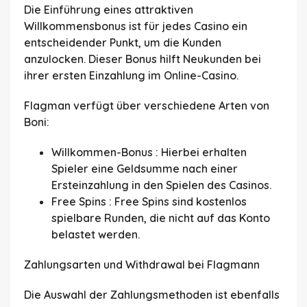
Die Einführung eines attraktiven
Willkommensbonus ist für jedes Casino ein
entscheidender Punkt, um die Kunden
anzulocken. Dieser Bonus hilft Neukunden bei
ihrer ersten Einzahlung im Online-Casino.
Flagman verfügt über verschiedene Arten von
Boni:
Willkommen-Bonus
: Hierbei erhalten
Spieler eine Geldsumme nach einer
Ersteinzahlung in den Spielen des Casinos.
Free Spins
: Free Spins sind kostenlos
spielbare Runden, die nicht auf das Konto
belastet werden.
Zahlungsarten und Withdrawal bei Flagmann
Die Auswahl der Zahlungsmethoden ist ebenfalls