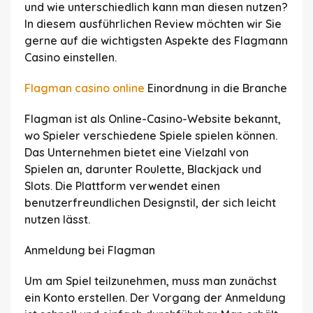
und wie unterschiedlich kann man diesen nutzen?
In diesem ausführlichen Review möchten wir Sie
gerne auf die wichtigsten Aspekte des Flagmann
Casino einstellen.
Flagman casino online
Einordnung in die Branche
Flagman ist als Online-Casino-Website bekannt,
wo Spieler verschiedene Spiele spielen können.
Das Unternehmen bietet eine Vielzahl von
Spielen an, darunter Roulette, Blackjack und
Slots. Die Plattform verwendet einen
benutzerfreundlichen Designstil, der sich leicht
nutzen lässt.
Anmeldung bei Flagman
Um am Spiel teilzunehmen, muss man zunächst
ein Konto erstellen. Der Vorgang der Anmeldung