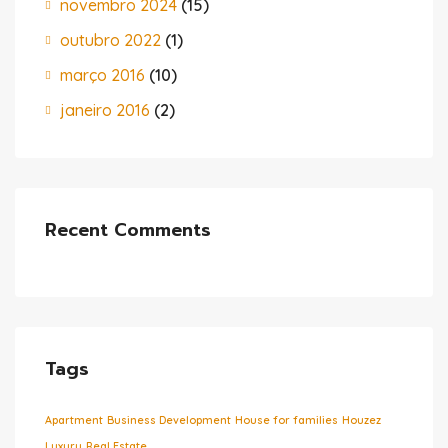
novembro 2024
(15)
outubro 2022
(1)
março 2016
(10)
janeiro 2016
(2)
Recent Comments
Tags
Apartment
Business Development
House for families
Houzez
Luxury
Real Estate