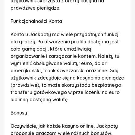
użytkownik skorzysta z oferty kasyna na
prawdziwe pieniądze.
Funkcjonalności Konta
Konto u Jackpoty ma wiele przydatnych funkcji
dla graczy. Po utworzeniu profilu dostępna jest
cała gamę opcji, które umożliwiają
organizowanie i zarządzanie kontem. Należy tu
wymienić obsługiwane waluty: euro, dolar
amerykański, frank szwezzarski oraz inne. Gdy
użytkownik zdecyduje się na kasyno na pieniądze
(prawdziwe), to może skorzystać z bezpłatnego
transferu gotówkowego w przeliczeniu na euro
lub inną dostępną walutę.
Bonusy
Oczywiście, jak każde kasyno online, Jackpoty
proponuje graczom wiele różnych bonusów.