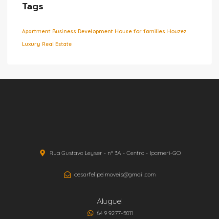
Tags
Apartment
Business Development
House for families
Houzez
Luxury
Real Estate
Rua Gustavo Leyser - nº 3A - Centro - Ipameri-GO
cesarfelipeimoveis@gmail.com
Aluguel
64 9 9277-5011