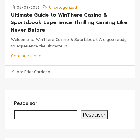
05/08/2026
Uncategorized
Ultimate Guide to WinThere Casino &
Sportsbook Experience Thrilling Gaming Like
Never Before
Welcome to WinThere Casino & Sportsbook Are you ready
to experience the ultimate in...
Continue lendo
por Eder Cardoso
Pesquisar
Pesquisar