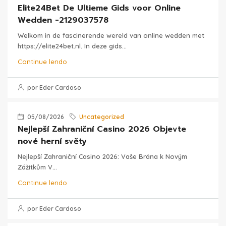
Elite24Bet De Ultieme Gids voor Online
Wedden -2129037578
Welkom in de fascinerende wereld van online wedden met
https://elite24bet.nl. In deze gids...
Continue lendo
por Eder Cardoso
05/08/2026
Uncategorized
Nejlepší Zahraniční Casino 2026 Objevte
nové herní světy
Nejlepší Zahraniční Casino 2026: Vaše Brána k Novým
Zážitkům V...
Continue lendo
por Eder Cardoso