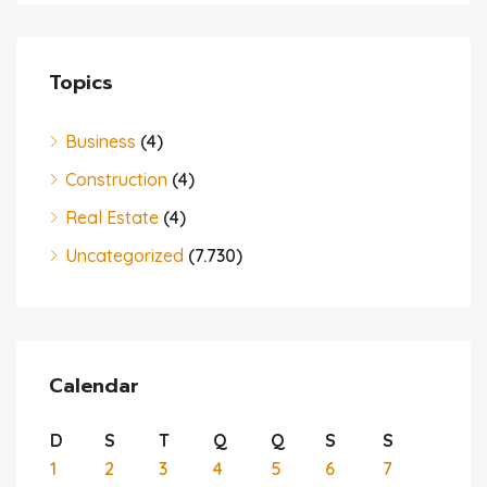
Topics
Business
(4)
Construction
(4)
Real Estate
(4)
Uncategorized
(7.730)
Calendar
D
S
T
Q
Q
S
S
1
2
3
4
5
6
7