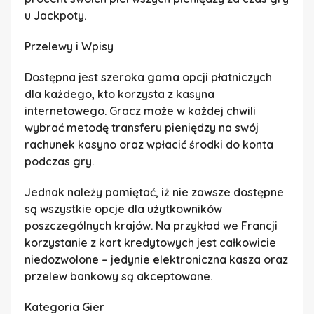
u Jackpoty.
Przelewy i Wpisy
Dostępna jest szeroka gama opcji płatniczych
dla każdego, kto korzysta z kasyna
internetowego. Gracz może w każdej chwili
wybrać metodę transferu pieniędzy na swój
rachunek kasyno oraz wpłacić środki do konta
podczas gry.
Jednak należy pamiętać, iż nie zawsze dostępne
są wszystkie opcje dla użytkowników
poszczególnych krajów. Na przykład we Francji
korzystanie z kart kredytowych jest całkowicie
niedozwolone – jedynie elektroniczna kasza oraz
przelew bankowy są akceptowane.
Kategoria Gier