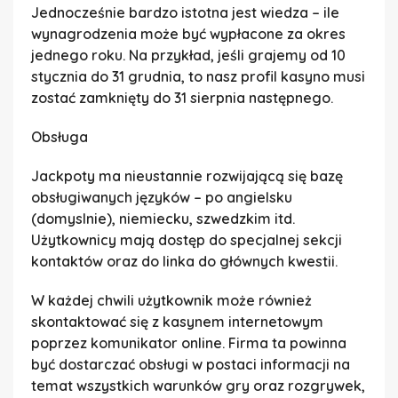
Jednocześnie bardzo istotna jest wiedza – ile
wynagrodzenia może być wypłacone za okres
jednego roku. Na przykład, jeśli grajemy od 10
stycznia do 31 grudnia, to nasz profil kasyno musi
zostać zamknięty do 31 sierpnia następnego.
Obsługa
Jackpoty ma nieustannie rozwijającą się bazę
obsługiwanych języków – po angielsku
(domyslnie), niemiecku, szwedzkim itd.
Użytkownicy mają dostęp do specjalnej sekcji
kontaktów oraz do linka do głównych kwestii.
W każdej chwili użytkownik może również
skontaktować się z kasynem internetowym
poprzez komunikator online. Firma ta powinna
być dostarczać obsługi w postaci informacji na
temat wszystkich warunków gry oraz rozgrywek,