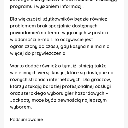
programu i wysłaniem informacji.
Dla większości użytkowników będzie również
problemem brak specjalnie dostępnych
powiadomień na temat wygranych w postaci
wiadomości e-mail. To oczywiście jest
ograniczony do czasu, gdy kasyna nie ma nic
więcej do przywiezczenia.
Warto dodać również o tym, iż istnieją także
wiele innych wersji kasyn, które są dostępne na
różnych stronach internetowych. Dla graczów,
którzy szukają bardziej profesjonalnej obsługi
oraz szerokiego wyboru gier hazardowych –
Jackpoty może być z pewnością najlepszym
wyborem.
Podsumowanie