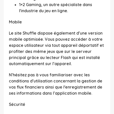
1×2 Gaming, un autre spécialiste dans
l'industrie du jeu en ligne.
Mobile
Le site Shuffle dispose également d’une version
mobile optimisée. Vous pouvez accéder à votre
espace utilisateur via tout appareil déportatif et
profiter des même jeux que sur le serveur
principal grâce au lecteur Flash qui est installé
automatiquement sur l’appareil.
N’hésitez pas à vous familiariser avec les
conditions d’utilisation concernant la gestion de
vos flux financiers ainsi que l'enregistrement de
ses informations dans l’application mobile.
Sécurité