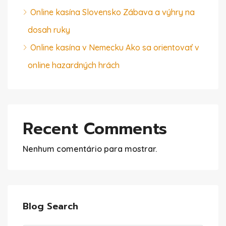
Online kasína Slovensko Zábava a výhry na
dosah ruky
Online kasína v Nemecku Ako sa orientovať v
online hazardných hrách
Recent Comments
Nenhum comentário para mostrar.
Blog Search