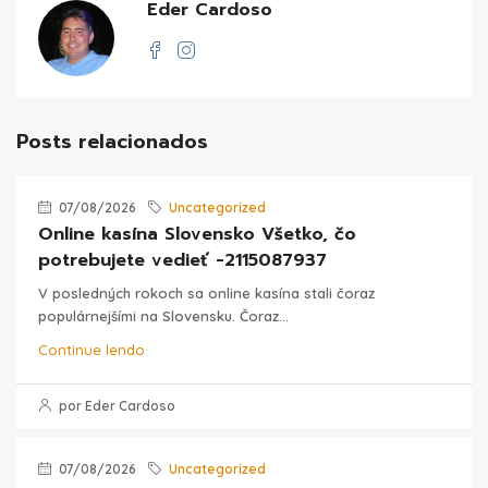
Eder Cardoso
Posts relacionados
07/08/2026
Uncategorized
Online kasína Slovensko Všetko, čo
potrebujete vedieť -2115087937
V posledných rokoch sa online kasína stali čoraz
populárnejšími na Slovensku. Čoraz...
Continue lendo
por Eder Cardoso
07/08/2026
Uncategorized