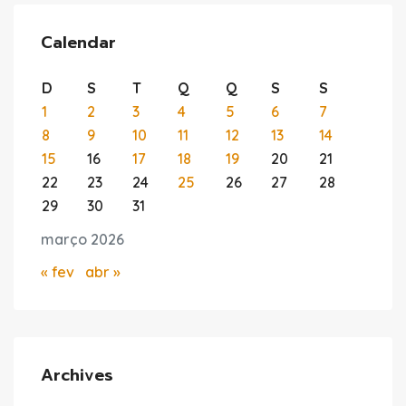
Calendar
D
S
T
Q
Q
S
S
1
2
3
4
5
6
7
8
9
10
11
12
13
14
15
16
17
18
19
20
21
22
23
24
25
26
27
28
29
30
31
março 2026
« fev
abr »
Archives