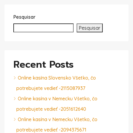
Pesquisar
Pesquisar
Recent Posts
Online kasína Slovensko Všetko, čo
potrebujete vedieť -2115087937
Online kasína v Nemecku Všetko, čo
potrebujete vedieť -2051612640
Online kasína v Nemecku Všetko, čo
potrebujete vedieť -2094375671