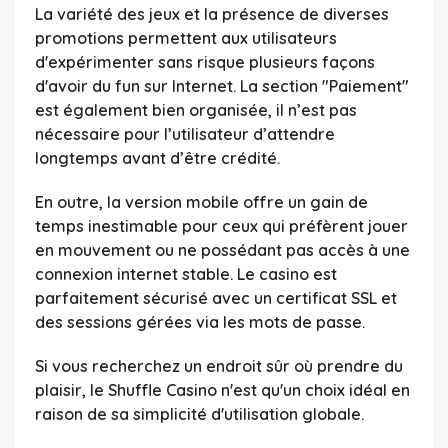
La variété des jeux et la présence de diverses
promotions permettent aux utilisateurs
d'expérimenter sans risque plusieurs façons
d'avoir du fun sur Internet. La section "Paiement"
est également bien organisée, il n’est pas
nécessaire pour l’utilisateur d’attendre
longtemps avant d’être crédité.
En outre, la version mobile offre un gain de
temps inestimable pour ceux qui préfèrent jouer
en mouvement ou ne possédant pas accès à une
connexion internet stable. Le casino est
parfaitement sécurisé avec un certificat SSL et
des sessions gérées via les mots de passe.
Si vous recherchez un endroit sûr où prendre du
plaisir, le Shuffle Casino n'est qu'un choix idéal en
raison de sa simplicité d'utilisation globale.