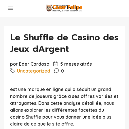
Le Shuffle de Casino des
Jeux dArgent
por Eder Cardoso
5 meses atrás
Uncategorized
0
est une marque en ligne qui a séduit un grand
nombre de joueurs grâce à ses offres variées et
attrayantes. Dans cette analyse détaillée, nous
allons explorer les différentes facettes du
casino Shuffle pour vous donner une idée plus
claire de ce que le site offre.