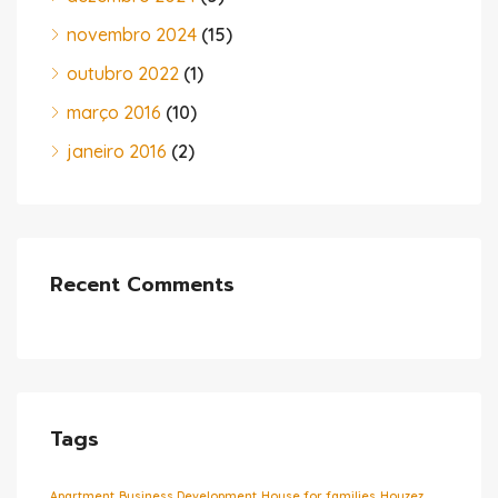
novembro 2024
(15)
outubro 2022
(1)
março 2016
(10)
janeiro 2016
(2)
Recent Comments
Tags
Apartment
Business Development
House for families
Houzez