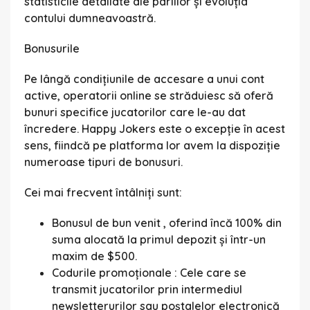
statisticile detaliate ale pariilor și evoluția
contului dumneavoastră.
Bonusurile
Pe lângă condițiunile de accesare a unui cont
active, operatorii online se străduiesc să oferă
bunuri specifice jucatorilor care le-au dat
încredere. Happy Jokers este o excepție în acest
sens, fiindcă pe platforma lor avem la dispoziție
numeroase tipuri de bonusuri.
Cei mai frecvent întâlniți sunt:
Bonusul de bun venit
, oferind încă 100% din
suma alocată la primul depozit și într-un
maxim de $500.
Codurile promoționale
: Cele care se
transmit jucatorilor prin intermediul
newsletterurilor sau poștalelor electronică