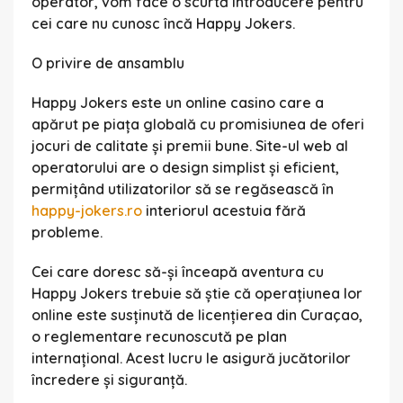
operator, vom face o scurtă introducere pentru
cei care nu cunosc încă Happy Jokers.
O privire de ansamblu
Happy Jokers este un online casino care a
apărut pe piața globală cu promisiunea de oferi
jocuri de calitate și premii bune. Site-ul web al
operatorului are o design simplist și eficient,
permițând utilizatorilor să se regăsească în
happy-jokers.ro
interiorul acestuia fără
probleme.
Cei care doresc să-și înceapă aventura cu
Happy Jokers trebuie să știe că operațiunea lor
online este susținută de licențierea din Curaçao,
o reglementare recunoscută pe plan
internațional. Acest lucru le asigură jucătorilor
încredere și siguranță.