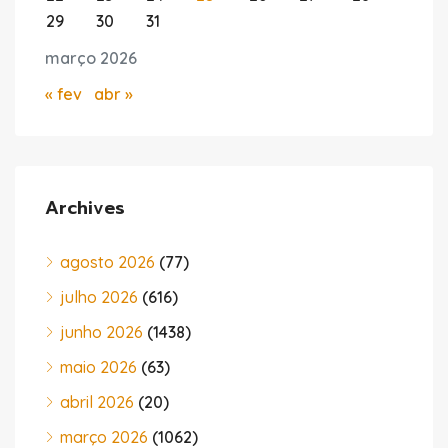
29
30
31
março 2026
« fev
abr »
Archives
agosto 2026
(77)
julho 2026
(616)
junho 2026
(1438)
maio 2026
(63)
abril 2026
(20)
março 2026
(1062)