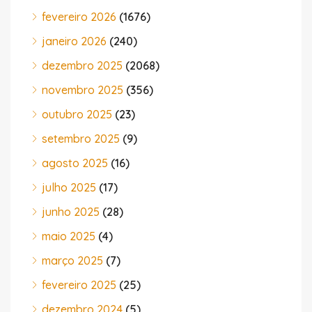
fevereiro 2026
(1676)
janeiro 2026
(240)
dezembro 2025
(2068)
novembro 2025
(356)
outubro 2025
(23)
setembro 2025
(9)
agosto 2025
(16)
julho 2025
(17)
junho 2025
(28)
maio 2025
(4)
março 2025
(7)
fevereiro 2025
(25)
dezembro 2024
(5)