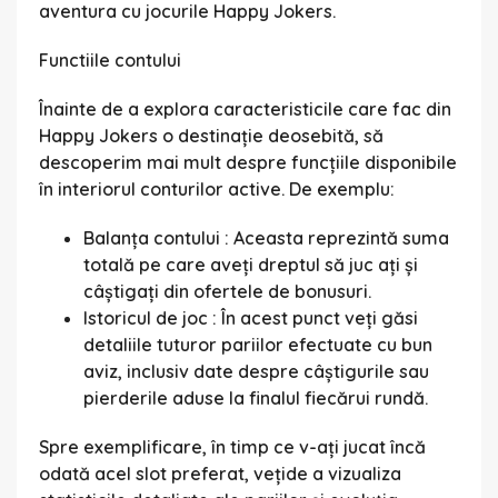
aventura cu jocurile Happy Jokers.
Functiile contului
Înainte de a explora caracteristicile care fac din
Happy Jokers o destinație deosebită, să
descoperim mai mult despre funcțiile disponibile
în interiorul conturilor active. De exemplu:
Balanța contului
: Aceasta reprezintă suma
totală pe care aveți dreptul să juc ați și
câștigați din ofertele de bonusuri.
Istoricul de joc
: În acest punct veți găsi
detaliile tuturor pariilor efectuate cu bun
aviz, inclusiv date despre câștigurile sau
pierderile aduse la finalul fiecărui rundă.
Spre exemplificare, în timp ce v-ați jucat încă
odată acel slot preferat, vețide a vizualiza