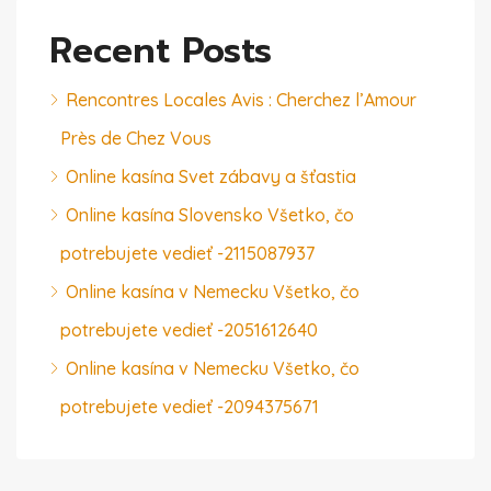
Recent Posts
Rencontres Locales Avis : Cherchez l’Amour
Près de Chez Vous
Online kasína Svet zábavy a šťastia
Online kasína Slovensko Všetko, čo
potrebujete vedieť -2115087937
Online kasína v Nemecku Všetko, čo
potrebujete vedieť -2051612640
Online kasína v Nemecku Všetko, čo
potrebujete vedieť -2094375671