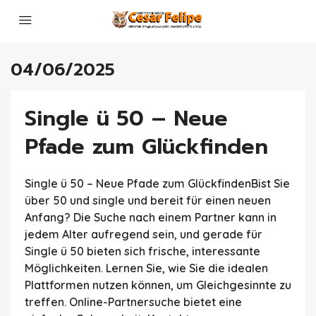
04/06/2025
Single ü 50 – Neue
Pfade zum Glückfinden
Single ü 50 – Neue Pfade zum GlückfindenBist Sie
über 50 und single und bereit für einen neuen
Anfang? Die Suche nach einem Partner kann in
jedem Alter aufregend sein, und gerade für
Single ü 50 bieten sich frische, interessante
Möglichkeiten. Lernen Sie, wie Sie die idealen
Plattformen nutzen können, um Gleichgesinnte zu
treffen. Online-Partnersuche bietet eine