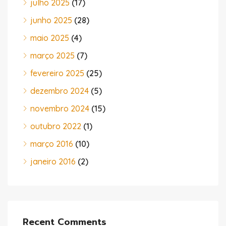
julho 2025
(17)
junho 2025
(28)
maio 2025
(4)
março 2025
(7)
fevereiro 2025
(25)
dezembro 2024
(5)
novembro 2024
(15)
outubro 2022
(1)
março 2016
(10)
janeiro 2016
(2)
Recent Comments