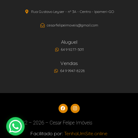
Rua Gustavo Leyser - nº 3A - Centro - Ipameri-GO
cesarfelipeimoveis@gmail.com
Aluguel
64 9 9277-5011
Vendas
64 9 9947-8228
2022 – 2026 – Cesar Felipe Imóveis
Facilitado por:
TenhaUmSite.online