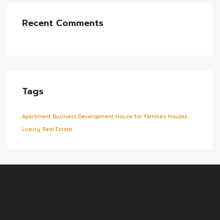
Recent Comments
Tags
Apartment
Business Development
House for families
Houzez
Luxury
Real Estate