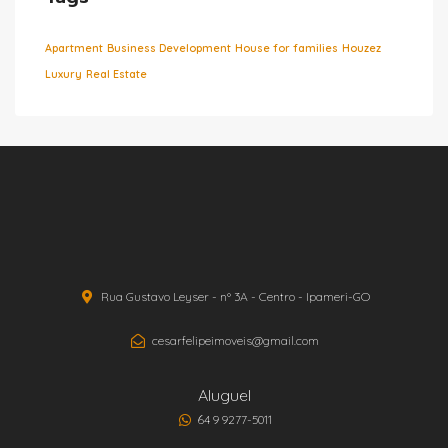
Apartment
Business Development
House for families
Houzez
Luxury
Real Estate
Rua Gustavo Leyser - nº 3A - Centro - Ipameri-GO
cesarfelipeimoveis@gmail.com
Aluguel
64 9 9277-5011