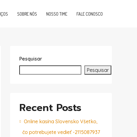
IÇOS
SOBRE NÓS
NOSSO TIME
FALE CONOSCO
Pesquisar
Pesquisar
Recent Posts
Online kasína Slovensko Všetko,
čo potrebujete vedieť -2115087937