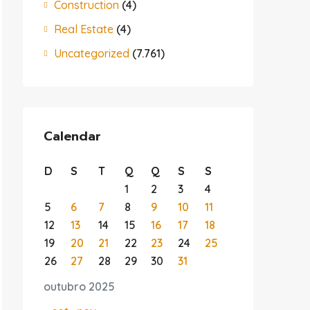
Construction
(4)
herchiez  à  étendre votre cercle social  ou à trouver u
Real Estate
(4)
Uncategorized
(7.761)
antir une  interaction   protégée. Avec des  moyens  de 
Calendar
D
S
T
Q
Q
S
S
artenaires ouverts d'esprit . Sur notre plateforme , la 
1
2
3
4
5
6
7
8
9
10
11
célébrée .  Servez-vous de nos outils de recherche avanc
12
13
14
15
16
17
18
19
20
21
22
23
24
25
26
27
28
29
30
31
outubro 2025