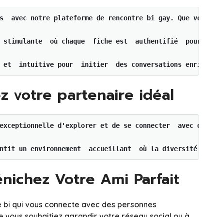
s  avec notre plateforme de rencontre bi gay. Que vous c
 stimulante  où chaque  fiche est  authentifié  pour gar
z votre partenaire idéal
exceptionnelle d'explorer et de se connecter  avec des p
ntit un environnement  accueillant  où la diversité est 
énichez Votre Ami Parfait
re bi qui vous connecte avec des personnes
e vous souhaitiez agrandir votre réseau social ou à