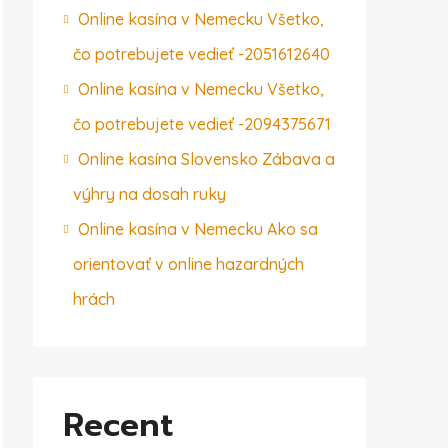
Online kasína v Nemecku Všetko,
čo potrebujete vedieť -2051612640
Online kasína v Nemecku Všetko,
čo potrebujete vedieť -2094375671
Online kasína Slovensko Zábava a
výhry na dosah ruky
Online kasína v Nemecku Ako sa
orientovať v online hazardných
hrách
Recent