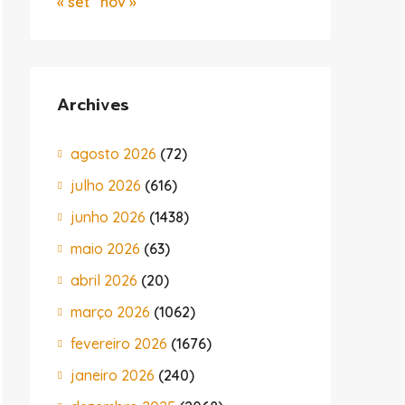
« set
nov »
Archives
agosto 2026
(72)
julho 2026
(616)
junho 2026
(1438)
maio 2026
(63)
abril 2026
(20)
março 2026
(1062)
tié au sein de la communauté bisexuelle. Recherchez et c
fevereiro 2026
(1676)
janeiro 2026
(240)
s. Que vous soyez à la recherche d'une relation à long t