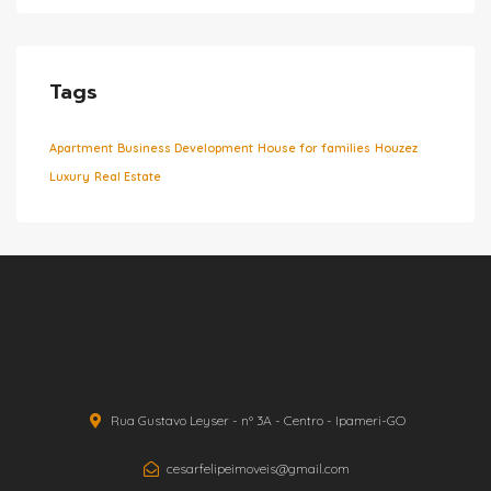
Tags
Apartment
Business Development
House for families
Houzez
Luxury
Real Estate
Rua Gustavo Leyser - nº 3A - Centro - Ipameri-GO
cesarfelipeimoveis@gmail.com