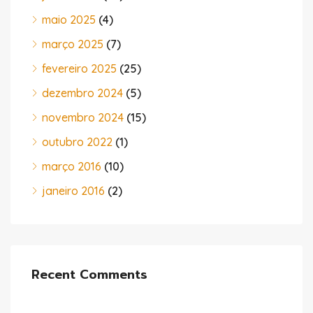
maio 2025
(4)
março 2025
(7)
fevereiro 2025
(25)
dezembro 2024
(5)
novembro 2024
(15)
outubro 2022
(1)
março 2016
(10)
janeiro 2016
(2)
Recent Comments