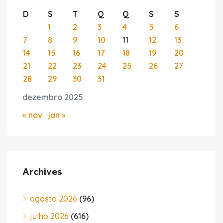
D
S
T
Q
Q
S
S
1
2
3
4
5
6
7
8
9
10
11
12
13
14
15
16
17
18
19
20
21
22
23
24
25
26
27
28
29
30
31
dezembro 2025
« nov
jan »
Archives
agosto 2026
(96)
julho 2026
(616)