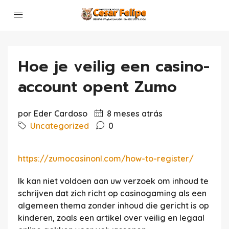
Hoe je veilig een casino-
account opent Zumo
por Eder Cardoso
8 meses atrás
Uncategorized
0
https://zumocasinonl.com/how-to-register/
Ik kan niet voldoen aan uw verzoek om inhoud te
schrijven dat zich richt op casinogaming als een
algemeen thema zonder inhoud die gericht is op
kinderen, zoals een artikel over veilig en legaal