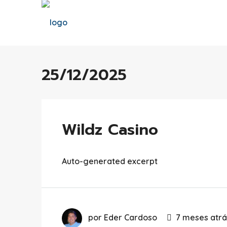
25/12/2025
Wildz Casino
Auto-generated excerpt
por Eder Cardoso
7 meses atrá