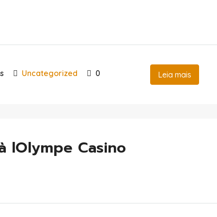
s
Uncategorized
0
Leia mais
 à lOlympe Casino