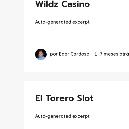
Wildz Casino
Auto-generated excerpt
por Eder Cardoso
7 meses atrá
El Torero Slot
Auto-generated excerpt