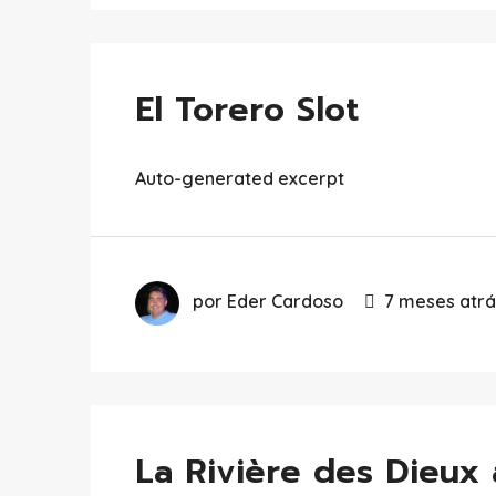
El Torero Slot
Auto-generated excerpt
por Eder Cardoso
7 meses atrá
La Rivière des Dieux