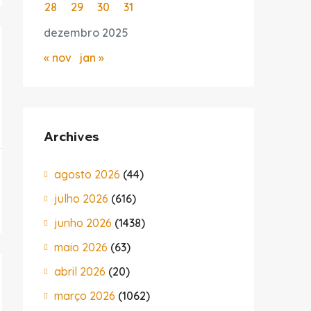
28
29
30
31
dezembro 2025
« nov
jan »
Archives
agosto 2026
(44)
julho 2026
(616)
junho 2026
(1438)
maio 2026
(63)
abril 2026
(20)
março 2026
(1062)