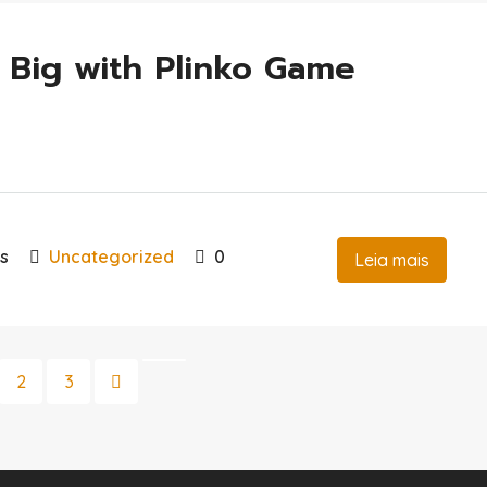
n Big with Plinko Game
s
Uncategorized
0
Leia mais
2
3