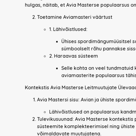
hulgas, näitab, et Avia Masterse populaarsus o
Toetamine
Aviamasteri väärtust
1. Lähivõistlused:
Ühises spordimängumüüsitsel saa
sümboolselt rõhu pannakse sisse
2. Haraavas süsteem
Selle kohta on veel tundmatuid
aviamasterite populaarsus tähi
Kontekstis Avia Masterse Leitmuutujate Ülevaa
Avia Mastersi sisu:
Avian ja ühiste spordi
Lähivõistlused on populaarsus kandm
Tulevikusuunad:
Avia Masterse kontekstis
süsteemite komplekteerimisel ning ühiste
võimaldavate muutujatena.