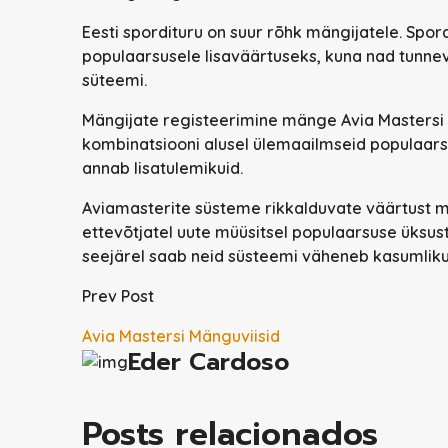
Eesti spordituru on suur rõhk mängijatele. Sp
populaarsusele lisaväärtuseks, kuna nad tunnev
süteemi.
Mängijate registeerimine mänge Avia Mastersi
kombinatsiooni alusel ülemaailmseid populaa
annab lisatulemikuid.
Aviamasterite süsteme rikkalduvate väärtust m
ettevõtjatel uute müüsitsel populaarsuse üksus
seejärel saab neid süsteemi väheneb kasumliku
Prev Post
Avia Mastersi Mänguviisid
Eder Cardoso
Posts relacionados