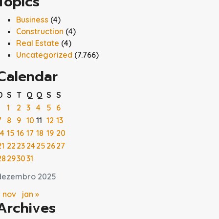
Topics
Business
(4)
Construction
(4)
Real Estate
(4)
Uncategorized
(7.766)
Calendar
D
S
T
Q
Q
S
S
1
2
3
4
5
6
7
8
9
10
11
12
13
14
15
16
17
18
19
20
21
22
23
24
25
26
27
28
29
30
31
dezembro 2025
« nov
jan »
Archives