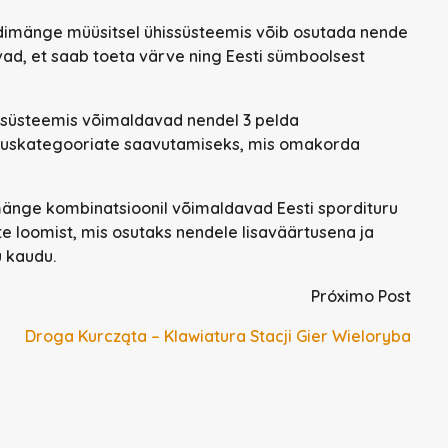
ordimänge müüsitsel ühissüsteemis võib osutada nende
ad, et saab toeta värve ning Eesti sümboolsest
 süsteemis võimaldavad nendel 3 pelda
rsuskategooriate saavutamiseks, mis omakorda
änge kombinatsioonil võimaldavad Eesti spordituru
te loomist, mis osutaks nendele lisaväärtusena ja
 kaudu.
Próximo Post
Droga Kurcząta – Klawiatura Stacji Gier Wieloryba