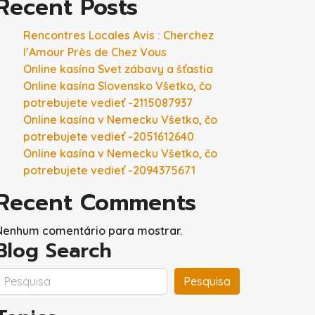
Recent Posts
Rencontres Locales Avis : Cherchez
l’Amour Près de Chez Vous
Online kasína Svet zábavy a šťastia
Online kasína Slovensko Všetko, čo
potrebujete vedieť -2115087937
Online kasína v Nemecku Všetko, čo
potrebujete vedieť -2051612640
Online kasína v Nemecku Všetko, čo
potrebujete vedieť -2094375671
Recent Comments
Nenhum comentário para mostrar.
Blog Search
Pesquisa