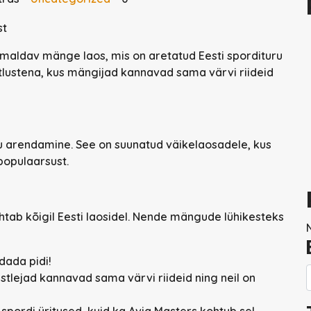
st
maldav mänge laos, mis on aretatud Eesti spordituru
stlustena, kus mängijad kannavad sama värvi riideid
ru arendamine. See on suunatud väikelaosadele, kus
populaarsust.
tab kõigil Eesti laosidel. Nende mängude lühikesteks
dada pidi!
tlejad kannavad sama värvi riideid ning neil on
spordi üritused, kuid ka Avia Masters kohtub sel