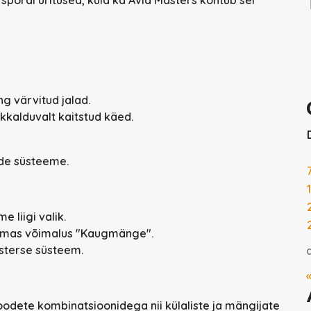
ng värvitud jalad.
ikkalduvalt kaitstud käed.
tide süsteeme.
 liigi valik.
olmas võimalus "Kaugmänge".
sterse süsteem.
dete kombinatsioonidega nii külaliste ja mängijate