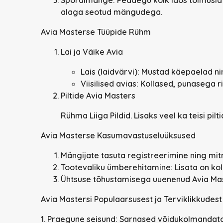
alaga seotud mängudega.
Avia Masterse Tüüpide Rühm
Lai ja Väike Avia
Lais (laidvärvi): Mustad käepaelad ni
Viisilised avias: Kollased, punasega r
Piltide Avia Masters
Rühma Liiga Pildid. Lisaks veel ka teisi pil
Avia Masterse Kasumavastuseluüksused
Mängijate tasuta registreerimine ning mitme
Tootevaliku ümberehitamine: Lisata on k
Ühtsuse tõhustamisega uuenenud Avia Ma
Avia Mastersi Populaarsusest ja Terviklikkudest
1.
Praegune seisund:
Sarnased võidukolmandatoo