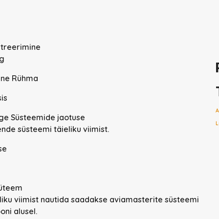
e
streerimine
ng
line Rühma
is
A
ge Süsteemide jaotuse
L
de süsteemi täieliku viimist.
se
Süteem
ieliku viimist nautida saadakse aviamasterite süsteemi
ni alusel.