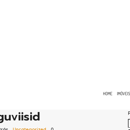
HOME
IMÓVEI
uviisid
trás
Uncategorized
0