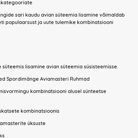
skategooriate
ngide sari kaudu avian süteemia lisamine võimaldab
ti populaarsust ja uute tulemike kombinatsiooni
e süteemis lisamine avian süteemia süsisteemisse.
ised Spordimänge Aviamasteri Ruhmad
tmisvormingu kombinatsiooni alusel sünteetse
skatsete kombinatsioonis
iamasterite üksuste
ks