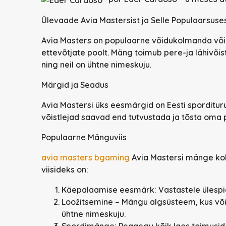
Ülevaade Avia Mastersist ja Selle Populaarsuse
Avia Masters on populaarne võidukolmanda või
ettevõtjate poolt. Mäng toimub pere-ja lähivõi
ning neil on ühtne nimeskuju.
Märgid ja Seadus
Avia Mastersi üks eesmärgid on Eesti sporditu
võistlejad saavad end tutvustada ja tõsta oma 
Populaarne Mänguviis
avia masters bgaming
Avia Mastersi mänge koh
viisideks on:
Käepalaamise eesmärk:
Vastastele ülespi
Loožitsemine
– Mängu algsüsteem, kus võis
ühtne nimeskuju.
Spordimänge:
Peaaegu kõik laos toimusid 