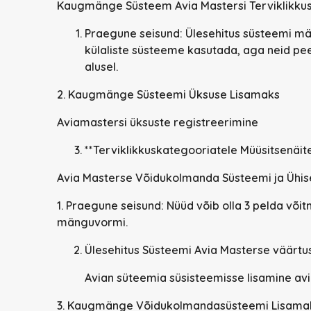
Kaugmänge Süsteem Avia Mastersi Terviklikku
Praegune seisund:
Ülesehitus süsteemi mä
külaliste süsteeme kasutada, aga neid pee
alusel.
2.
Kaugmänge Süsteemi Üksuse Lisamaks
Aviamastersi üksuste registreerimine
**Terviklikkuskategooriatele Müüsitsenäit
Avia Masterse Võidukolmanda Süsteemi ja Üh
1.
Praegune seisund:
Nüüd võib olla 3 pelda või
mänguvormi.
Ülesehitus Süsteemi Avia Masterse väärtu
Avian süteemia süsisteemisse lisamine av
3.
Kaugmänge Võidukolmandasüsteemi Lisama