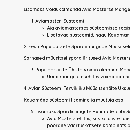
Lisamaks Võidukolmanda Avia Masterse Mäng
Aviamasteri Süsteemi
Aja aviamasterses süsteemisse regi
Lisatavad süsteemid, nagu Kaugmä
2.
Eesti Populaarsete Spordimängude Müüsitse
Sarnased müüsitsel spordiüritused Avia Masters
Populaarsuste Ühiste Võidukolmanda Män
Uued mänge ülesehitus võimaldab nen
4.
Avian Süsteemi Tervikliku Müüsitsenäite Üksu
Kaugmäng süsteemi lisamine ja muutuja osa.
Lisamaks Spordiühingute Ruhmadetüübi 
Avia Masters ehitus, kus külaliste tä
pöörane väärtuskatsete kombinatsioo