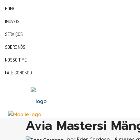
HOME
IMÓVEIS
SERVIÇOS
SOBRE NÓS
NOSSO TIME
FALE CONOSCO
Avia Mastersi Mäng
por Eder Cardoso
8 meses a