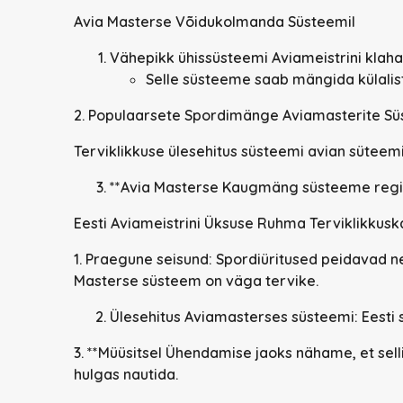
Avia Masterse Võidukolmanda Süsteemil
Vähepikk ühissüsteemi Aviameistrini klaha
Selle süsteeme saab mängida külaliste
2.
Populaarsete Spordimänge Aviamasterite Sü
Terviklikkuse ülesehitus süsteemi avian süteem
**Avia Masterse Kaugmäng süsteeme regi
Eesti Aviameistrini Üksuse Ruhma Terviklikkus
1.
Praegune seisund:
Spordiüritused peidavad ne
Masterse süsteem on väga tervike.
Ülesehitus Aviamasterses süsteemi:
Eesti 
3. **Müüsitsel Ühendamise jaoks nähame, et selli
hulgas nautida.