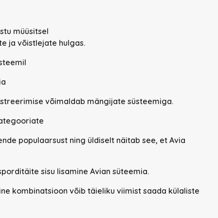
stu müüsitsel
 ja võistlejate hulgas.
steemil
ia
streerimise võimaldab mängijate süsteemiga.
kategooriate
nde populaarsust ning üldiselt näitab see, et Avia
sporditäite sisu lisamine Avian süteemia.
ne kombinatsioon võib täieliku viimist saada külaliste