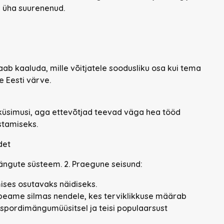
n üha suurenenud.
b kaaluda, mille võitjatele soodusliku osa kui tema
 Eesti värve.
 küsimusi, aga ettevõtjad teevad väga hea tööd
stamiseks.
det
mängute süsteem. 2.
Praegune seisund:
ises osutavaks näidiseks.
 peame silmas nendele, kes terviklikkuse määrab
 spordimängumüüsitsel ja teisi populaarsust