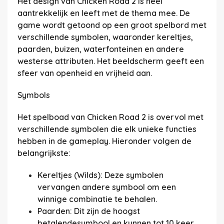
Het design van Chicken Road 2 is heel
aantrekkelijk en leeft met de thema mee. De
game wordt getoond op een groot spelbord met
verschillende symbolen, waaronder kereltjes,
paarden, buizen, waterfonteinen en andere
westerse attributen. Het beeldscherm geeft een
sfeer van openheid en vrijheid aan.
Symbols
Het spelboad van Chicken Road 2 is overvol met
verschillende symbolen die elk unieke functies
hebben in de gameplay. Hieronder volgen de
belangrijkste:
Kereltjes (Wilds): Deze symbolen
vervangen andere symbool om een
winnige combinatie te behalen.
Paarden: Dit zijn de hoogst
betalendesymbool en kunnen tot 10 keer