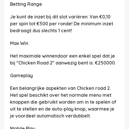
Betting Range
Je kunt de inzet bij dit slot variëren. Van €0,10
per spin tot €500 per ronde! De minimum inzet
bedraagt dus slechts 1 cent!
Max Win
Het maximale winnendoor een enkel spel dat je
bij "Chicken Road 2" aanwezig bent is: €250000.
Gameplay
Een belangrijke aspekten van Chicken road 2.
Het spel beschikt over het normale menu met
knoppen die gebruikt worden om in te spelen of
uit te stellen en de auto-play knop, waarmee je
je voordeel automatisch verdubbelt.
Mobile Play