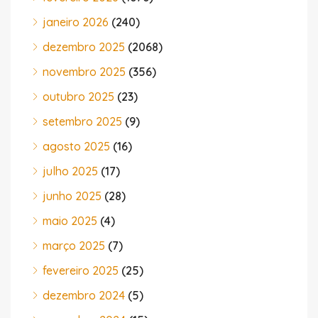
janeiro 2026
(240)
dezembro 2025
(2068)
novembro 2025
(356)
outubro 2025
(23)
setembro 2025
(9)
agosto 2025
(16)
julho 2025
(17)
junho 2025
(28)
maio 2025
(4)
março 2025
(7)
fevereiro 2025
(25)
dezembro 2024
(5)