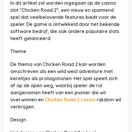
In dit artikel zal worden ingegaan op de casino
slot "Chicken Road 2", een nieuw en spannend
spel dat veelbelovende features biedt voor de
speler. De game is ontwikkeld door het bekende
software bedrijf, die ook andere populaire slots
heeft gelanceerd.
Theme
De thema van Chicken Road 2 kan worden
omschreven als een wild west adventure met
kereltjes als protagonisten. Het spel speelt zich
af op de open weg, waarbij speler de rol
aangenomen heeft van een pionier die wil
overwinnen en
Chicken Road 2 casino
rijkdom wil
verkrijgen.
Design