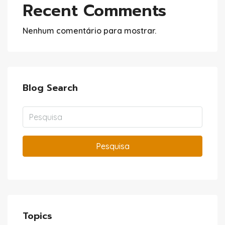
Recent Comments
Nenhum comentário para mostrar.
Blog Search
Pesquisa
Topics