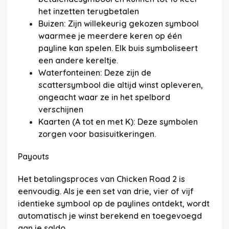
het inzetten terugbetalen
Buizen: Zijn willekeurig gekozen symbool
waarmee je meerdere keren op één
payline kan spelen. Elk buis symboliseert
een andere kereltje.
Waterfonteinen: Deze zijn de
scattersymbool die altijd winst opleveren,
ongeacht waar ze in het spelbord
verschijnen
Kaarten (A tot en met K): Deze symbolen
zorgen voor basisuitkeringen.
Payouts
Het betalingsproces van Chicken Road 2 is
eenvoudig. Als je een set van drie, vier of vijf
identieke symbool op de paylines ontdekt, wordt
automatisch je winst berekend en toegevoegd
aan je saldo.