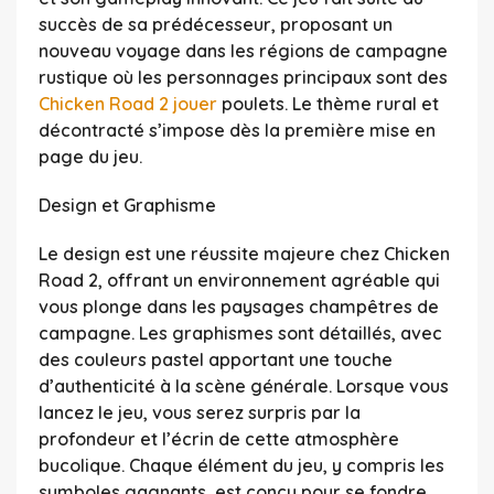
succès de sa prédécesseur, proposant un
nouveau voyage dans les régions de campagne
rustique où les personnages principaux sont des
Chicken Road 2 jouer
poulets. Le thème rural et
décontracté s’impose dès la première mise en
page du jeu.
Design et Graphisme
Le design est une réussite majeure chez Chicken
Road 2, offrant un environnement agréable qui
vous plonge dans les paysages champêtres de
campagne. Les graphismes sont détaillés, avec
des couleurs pastel apportant une touche
d’authenticité à la scène générale. Lorsque vous
lancez le jeu, vous serez surpris par la
profondeur et l’écrin de cette atmosphère
bucolique. Chaque élément du jeu, y compris les
symboles gagnants, est conçu pour se fondre