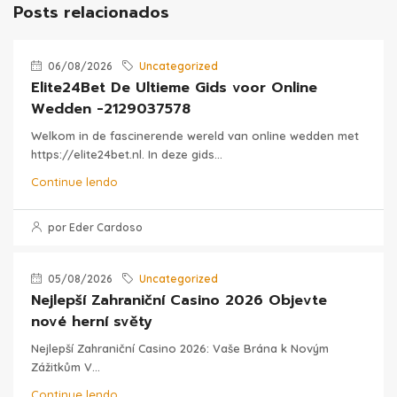
Posts relacionados
06/08/2026
Uncategorized
Elite24Bet De Ultieme Gids voor Online
Wedden -2129037578
Welkom in de fascinerende wereld van online wedden met
https://elite24bet.nl. In deze gids...
Continue lendo
por Eder Cardoso
05/08/2026
Uncategorized
Nejlepší Zahraniční Casino 2026 Objevte
nové herní světy
Nejlepší Zahraniční Casino 2026: Vaše Brána k Novým
Zážitkům V...
Continue lendo