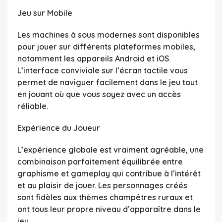
Jeu sur Mobile
Les machines à sous modernes sont disponibles
pour jouer sur différents plateformes mobiles,
notamment les appareils Android et iOS.
L’interface conviviale sur l’écran tactile vous
permet de naviguer facilement dans le jeu tout
en jouant où que vous soyez avec un accès
réliable.
Expérience du Joueur
L’expérience globale est vraiment agréable, une
combinaison parfaitement équilibrée entre
graphisme et gameplay qui contribue à l’intérêt
et au plaisir de jouer. Les personnages créés
sont fidèles aux thèmes champêtres ruraux et
ont tous leur propre niveau d’apparaître dans le
jeu.