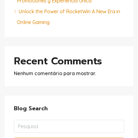
Promociones y Experiencia Única
Unlock the Power of RocketWin A New Era in
Online Gaming
Recent Comments
Nenhum comentário para mostrar.
Blog Search