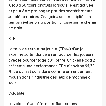
jusqu’à 30 tours gratuits lorsqu’elle est activée
et peut être prolongée par des scatérisateurs
supplémentaires. Ces gains sont multipliés en
temps réel selon la position choisie sur le chemin
de gain.
RTP
Le taux de retour au joueur (TRAJ) d’un jeu
exprime sa tendance à rembourser les joueurs
avec le pourcentage qu’il offre. Chicken Road 2
présente une performance TRA d’environ 95,30
%, ce qui est considéré comme un rendement
moyen dans l’industrie des jeux de machine à
sous.
Volatilité
La volatilité se réfère aux fluctuations