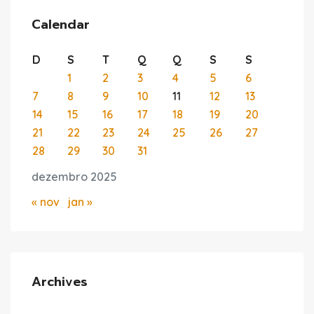
Calendar
D
S
T
Q
Q
S
S
1
2
3
4
5
6
7
8
9
10
11
12
13
14
15
16
17
18
19
20
21
22
23
24
25
26
27
28
29
30
31
dezembro 2025
« nov
jan »
Archives