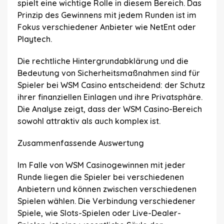
spielt eine wichtige Rolle in diesem Bereich. Das
Prinzip des Gewinnens mit jedem Runden ist im
Fokus verschiedener Anbieter wie NetEnt oder
Playtech.
Die rechtliche Hintergrundabklärung und die
Bedeutung von Sicherheitsmaßnahmen sind für
Spieler bei WSM Casino entscheidend: der Schutz
ihrer finanziellen Einlagen und ihre Privatsphäre.
Die Analyse zeigt, dass der WSM Casino-Bereich
sowohl attraktiv als auch komplex ist.
Zusammenfassende Auswertung
Im Falle von WSM Casinogewinnen mit jeder
Runde liegen die Spieler bei verschiedenen
Anbietern und können zwischen verschiedenen
Spielen wählen. Die Verbindung verschiedener
Spiele, wie Slots-Spielen oder Live-Dealer-