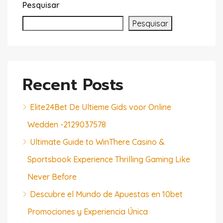
Pesquisar
Pesquisar
Recent Posts
Elite24Bet De Ultieme Gids voor Online
Wedden -2129037578
Ultimate Guide to WinThere Casino &
Sportsbook Experience Thrilling Gaming Like
Never Before
Descubre el Mundo de Apuestas en 10bet
Promociones y Experiencia Única