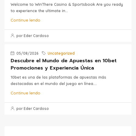
Welcome to WinThere Casino & Sportsbook Are you ready
to experience the ultimate in...
Continue lendo
por Eder Cardoso
05/08/2026
Uncategorized
Descubre el Mundo de Apuestas en 10bet
Promociones y Experiencia Única
10bet es una de las plataformas de apuestas más
destacadas en el mundo del juego en línea....
Continue lendo
por Eder Cardoso