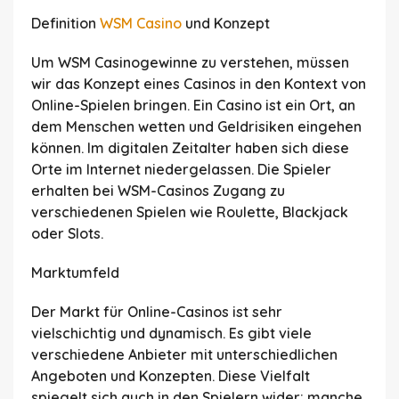
Definition
WSM Casino
und Konzept
Um WSM Casinogewinne zu verstehen, müssen
wir das Konzept eines Casinos in den Kontext von
Online-Spielen bringen. Ein Casino ist ein Ort, an
dem Menschen wetten und Geldrisiken eingehen
können. Im digitalen Zeitalter haben sich diese
Orte im Internet niedergelassen. Die Spieler
erhalten bei WSM-Casinos Zugang zu
verschiedenen Spielen wie Roulette, Blackjack
oder Slots.
Marktumfeld
Der Markt für Online-Casinos ist sehr
vielschichtig und dynamisch. Es gibt viele
verschiedene Anbieter mit unterschiedlichen
Angeboten und Konzepten. Diese Vielfalt
spiegelt sich auch in den Spielern wider: manche