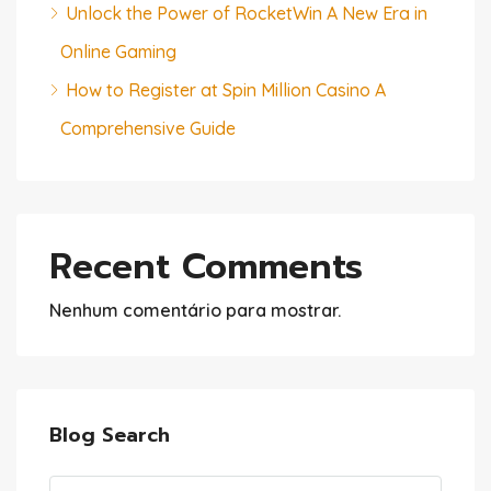
Unlock the Power of RocketWin A New Era in
Online Gaming
How to Register at Spin Million Casino A
Comprehensive Guide
Recent Comments
Nenhum comentário para mostrar.
Blog Search