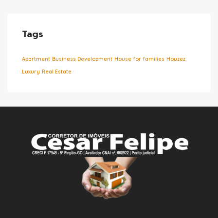
Tags
Apartment
Business Development
House for families
Houzez
Luxury
Real Estate