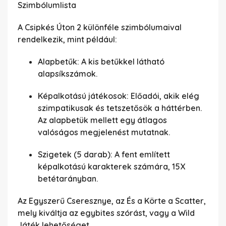
Szimbólumlista
A Csipkés Úton 2 különféle szimbólumaival
rendelkezik, mint például:
Alapbetűk: A kis betűkkel látható
alapsíkszámok.
Képalkotású játékosok: Előadói, akik elég
szimpatikusak és tetszetősök a háttérben.
Az alapbetük mellett egy átlagos
valóságos megjelenést mutatnak.
Szigetek (5 darab): A fent említett
képalkotású karakterek számára, 15X
betétarányban.
Az Egyszerű Cseresznye, az És a Körte a Scatter,
mely kiváltja az egybites szórást, vagy a Wild
Játék lehetőséget.