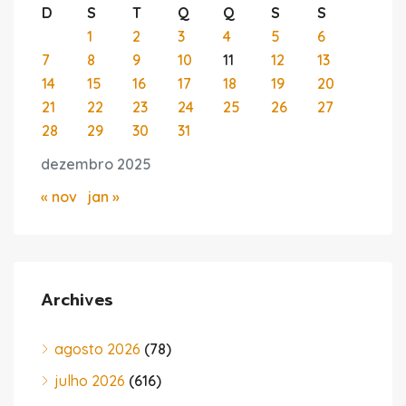
D
S
T
Q
Q
S
S
1
2
3
4
5
6
7
8
9
10
11
12
13
14
15
16
17
18
19
20
21
22
23
24
25
26
27
28
29
30
31
dezembro 2025
« nov
jan »
Archives
agosto 2026
(78)
julho 2026
(616)