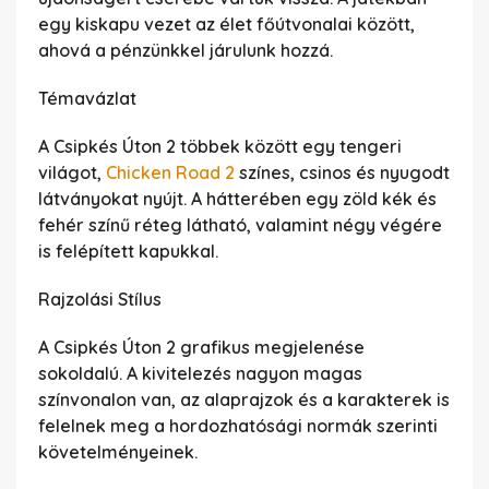
egy kiskapu vezet az élet főútvonalai között,
ahová a pénzünkkel járulunk hozzá.
Témavázlat
A Csipkés Úton 2 többek között egy tengeri
világot,
Chicken Road 2
színes, csinos és nyugodt
látványokat nyújt. A hátterében egy zöld kék és
fehér színű réteg látható, valamint négy végére
is felépített kapukkal.
Rajzolási Stílus
A Csipkés Úton 2 grafikus megjelenése
sokoldalú. A kivitelezés nagyon magas
színvonalon van, az alaprajzok és a karakterek is
felelnek meg a hordozhatósági normák szerinti
követelményeinek.