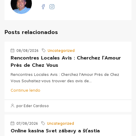
Posts relacionados
08/08/2026
Uncategorized
Rencontres Locales Avis : Cherchez l’Amour
Près de Chez Vous
Rencontres Locales Avis : Cherchez l'Amour Près de Chez
Vous Souhaitez-vous trouver des avis de...
Continue lendo
por Eder Cardoso
07/08/2026
Uncategorized
Online kasína Svet zábavy a šťastia