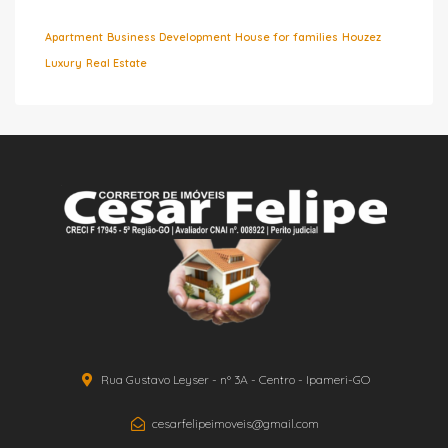
Apartment
Business Development
House for families
Houzez
Luxury
Real Estate
Rua Gustavo Leyser - nº 3A - Centro - Ipameri-GO
cesarfelipeimoveis@gmail.com