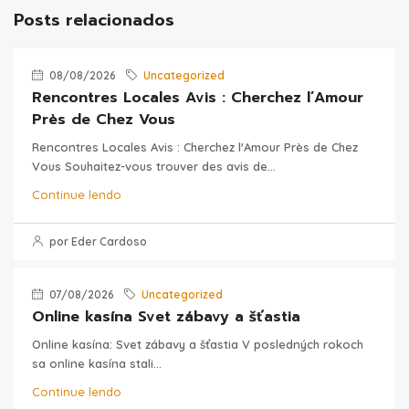
Posts relacionados
08/08/2026
Uncategorized
Rencontres Locales Avis : Cherchez l’Amour
Près de Chez Vous
Rencontres Locales Avis : Cherchez l'Amour Près de Chez
Vous Souhaitez-vous trouver des avis de...
Continue lendo
por Eder Cardoso
07/08/2026
Uncategorized
Online kasína Svet zábavy a šťastia
Online kasína: Svet zábavy a šťastia V posledných rokoch
sa online kasína stali...
Continue lendo