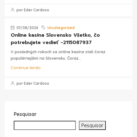
por Eder Cardoso
07/08/2026
Uncategorized
Online kasína Slovensko Všetko, čo
potrebujete vedieť -2115087937
V posledných rokoch sa online kasína stali čoraz
populárnejšími na Slovensku. Čoraz...
Continue lendo
por Eder Cardoso
Pesquisar
Pesquisar