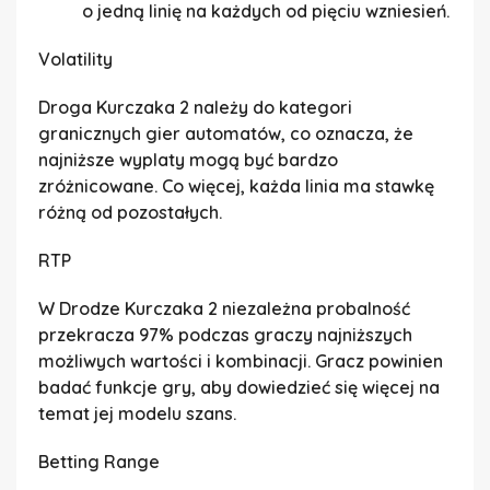
o jedną linię na każdych od pięciu wzniesień.
Volatility
Droga Kurczaka 2 należy do kategori
granicznych gier automatów, co oznacza, że
najniższe wyplaty mogą być bardzo
zróżnicowane. Co więcej, każda linia ma stawkę
różną od pozostałych.
RTP
W Drodze Kurczaka 2 niezależna probalność
przekracza 97% podczas graczy najniższych
możliwych wartości i kombinacji. Gracz powinien
badać funkcje gry, aby dowiedzieć się więcej na
temat jej modelu szans.
Betting Range