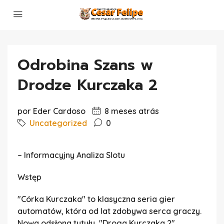
Odrobina Szans w
Drodze Kurczaka 2
por Eder Cardoso
8 meses atrás
Uncategorized
0
– Informacyjny Analiza Slotu
Wstęp
"Córka Kurczaka" to klasyczna seria gier
automatów, która od lat zdobywa serca graczy.
Nowa odsłona tytułu, "Droga Kurczaka 2",