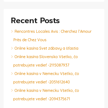
Recent Posts
Rencontres Locales Avis : Cherchez l’Amour
Près de Chez Vous
Online kasína Svet zábavy a šťastia
Online kasína Slovensko Všetko, čo
potrebujete vedieť -2115087937
Online kasína v Nemecku Všetko, čo
potrebujete vedieť -2051612640
Online kasína v Nemecku Všetko, čo
potrebujete vedieť -2094375671