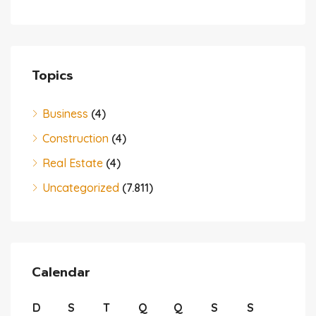
Topics
Business
(4)
Construction
(4)
Real Estate
(4)
Uncategorized
(7.811)
Calendar
D
S
T
Q
Q
S
S