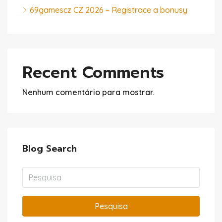
69gamescz CZ 2026 – Registrace a bonusy
Recent Comments
Nenhum comentário para mostrar.
Blog Search
Pesquisa