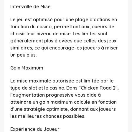
Intervalle de Mise
Le jeu est optimisé pour une plage d’actions en
fonction du casino, permettant aux joueurs de
choisir leur niveau de mise. Les limites sont
généralement plus élevées que celles des jeux
similaires, ce qui encourage les joueurs à miser
un peu plus.
Gain Maximum
La mise maximale autorisée est limitée par le
type de slot et le casino. Dans "Chicken Road 2",
l’augmentation progressive vous aide à
atteindre un gain maximum calculé en fonction
d’une stratégie optimiste, donnant aux joueurs
les meilleures chances possibles.
Expérience du Joueur