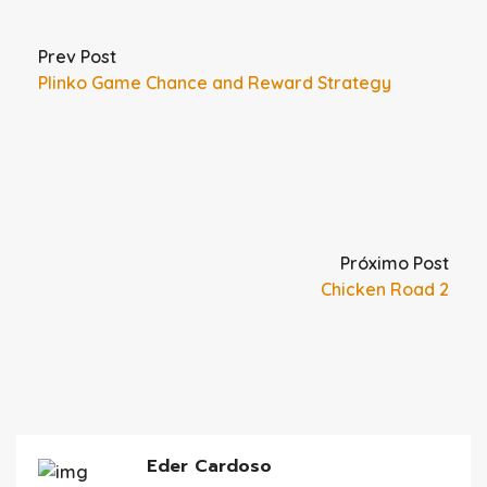
Prev Post
Plinko Game Chance and Reward Strategy
Próximo Post
Chicken Road 2
Eder Cardoso