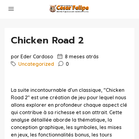
Chicken Road 2
por Eder Cardoso
8 meses atrás
Uncategorized
0
La suite incontournable d’un classique, "Chicken
Road 2" est une création de jeu pour lequel nous
allons explorer en profondeur chaque aspect clé
qui contribue à sa richesse et son attrait. Cette
analyse détaillée aborde la thématique, la
conception graphique, les symboles, les mises
en jeux, les fonctionnalités bonus, les tours