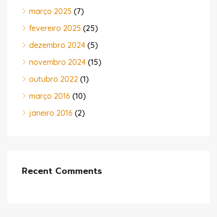
março 2025
(7)
fevereiro 2025
(25)
dezembro 2024
(5)
novembro 2024
(15)
outubro 2022
(1)
março 2016
(10)
janeiro 2016
(2)
Recent Comments