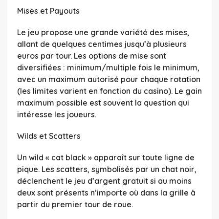
Mises et Payouts
Le jeu propose une grande variété des mises,
allant de quelques centimes jusqu’à plusieurs
euros par tour. Les options de mise sont
diversifiées : minimum/multiple fois le minimum,
avec un maximum autorisé pour chaque rotation
(les limites varient en fonction du casino). Le gain
maximum possible est souvent la question qui
intéresse les joueurs.
Wilds et Scatters
Un wild « cat black » apparaît sur toute ligne de
pique. Les scatters, symbolisés par un chat noir,
déclenchent le jeu d’argent gratuit si au moins
deux sont présents n’importe où dans la grille à
partir du premier tour de roue.