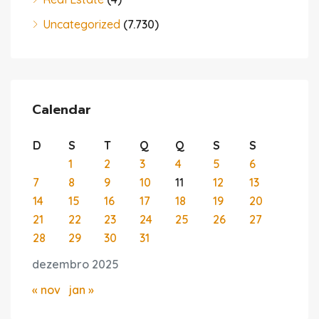
Uncategorized
(7.730)
Calendar
D
S
T
Q
Q
S
S
1
2
3
4
5
6
7
8
9
10
11
12
13
14
15
16
17
18
19
20
21
22
23
24
25
26
27
28
29
30
31
dezembro 2025
« nov
jan »