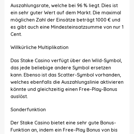
Auszahlungsrate, welche bei 96 % liegt. Dies ist
ein sehr guter Wert auf dem Markt. Die maximal
möglichen Zahl der Einsätze beträgt 1000 € und
es gibt auch eine Mindesteinsatzsumme von nur 1
Cent.
Willkürliche Multiplikation
Das Stake Casino verfügt über den Wild-Symbol,
das jede beliebige andere Symbol ersetzen
kann. Ebenso ist das Scatter-Symbol vorhanden,
welches ebenfalls die Auszahlungslinie aktivieren
könnte und gleichzeitig einen Free-Play-Bonus
auslöst.
Sonderfunktion
Der Stake Casino bietet eine sehr gute Bonus-
Funktion an, indem ein Free-Play Bonus von bis