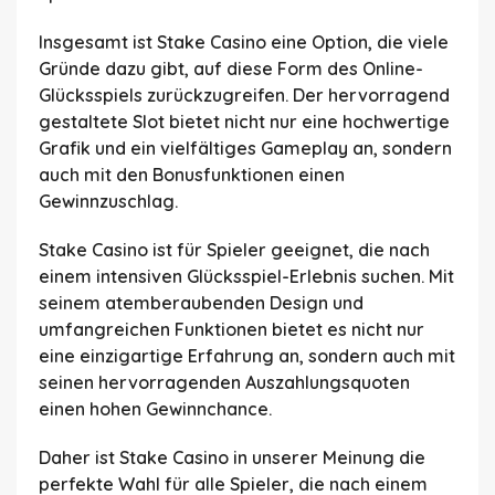
Insgesamt ist Stake Casino eine Option, die viele
Gründe dazu gibt, auf diese Form des Online-
Glücksspiels zurückzugreifen. Der hervorragend
gestaltete Slot bietet nicht nur eine hochwertige
Grafik und ein vielfältiges Gameplay an, sondern
auch mit den Bonusfunktionen einen
Gewinnzuschlag.
Stake Casino ist für Spieler geeignet, die nach
einem intensiven Glücksspiel-Erlebnis suchen. Mit
seinem atemberaubenden Design und
umfangreichen Funktionen bietet es nicht nur
eine einzigartige Erfahrung an, sondern auch mit
seinen hervorragenden Auszahlungsquoten
einen hohen Gewinnchance.
Daher ist Stake Casino in unserer Meinung die
perfekte Wahl für alle Spieler, die nach einem