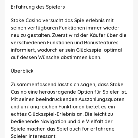
Erfahrung des Spielers
Stake Casino versucht das Spielerlebnis mit
seinen verfügbaren Funktionen immer wieder
neu zu gestalten. Zuerst wird der Käufer über die
verschiedenen Funktionen und Bonusfeatures
informiert, wodurch er sein Glücksspiel optimal
auf dessen Wünsche abstimmen kann.
Überblick
Zusammenfassend lässt sich sagen, dass Stake
Casino eine herausragende Option für Spieler ist.
Mit seinen beeindruckenden Auszahlungsquoten
und umfangreichen Funktionen bietet es ein
echtes Glücksspiel-Erlebnis an. Die leicht zu
bedienende Navigation und die Vielfalt der
Spiele machen das Spiel auch für erfahrene
Spieler interessant.