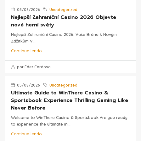
05/08/2026
Uncategorized
Nejlepší Zahraniční Casino 2026 Objevte
nové herní světy
Nejlepší Zahraniční Casino 2026: Vaše Brána k Novým
Zážitkům V...
Continue lendo
por Eder Cardoso
05/08/2026
Uncategorized
Ultimate Guide to WinThere Casino &
Sportsbook Experience Thrilling Gaming Like
Never Before
Welcome to WinThere Casino & Sportsbook Are you ready
to experience the ultimate in...
Continue lendo