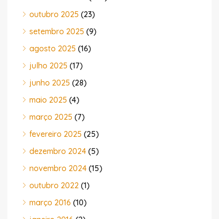
outubro 2025
(23)
setembro 2025
(9)
agosto 2025
(16)
julho 2025
(17)
junho 2025
(28)
maio 2025
(4)
março 2025
(7)
fevereiro 2025
(25)
dezembro 2024
(5)
novembro 2024
(15)
outubro 2022
(1)
março 2016
(10)