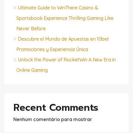
Ultimate Guide to WinThere Casino &
Sportsbook Experience Thrilling Gaming Like
Never Before
Descubre el Mundo de Apuestas en 10bet
Promociones y Experiencia Única
Unlock the Power of RocketWin A New Era in
Online Gaming
Recent Comments
Nenhum comentário para mostrar.