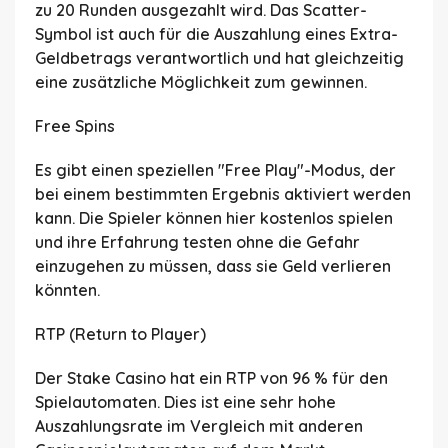
zu 20 Runden ausgezahlt wird. Das Scatter-
Symbol ist auch für die Auszahlung eines Extra-
Geldbetrags verantwortlich und hat gleichzeitig
eine zusätzliche Möglichkeit zum gewinnen.
Free Spins
Es gibt einen speziellen "Free Play"-Modus, der
bei einem bestimmten Ergebnis aktiviert werden
kann. Die Spieler können hier kostenlos spielen
und ihre Erfahrung testen ohne die Gefahr
einzugehen zu müssen, dass sie Geld verlieren
könnten.
RTP (Return to Player)
Der Stake Casino hat ein RTP von 96 % für den
Spielautomaten. Dies ist eine sehr hohe
Auszahlungsrate im Vergleich mit anderen