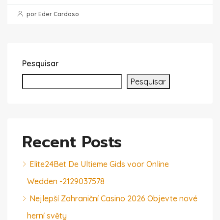
por Eder Cardoso
Pesquisar
Pesquisar
Recent Posts
Elite24Bet De Ultieme Gids voor Online
Wedden -2129037578
Nejlepší Zahraniční Casino 2026 Objevte nové
herní světy