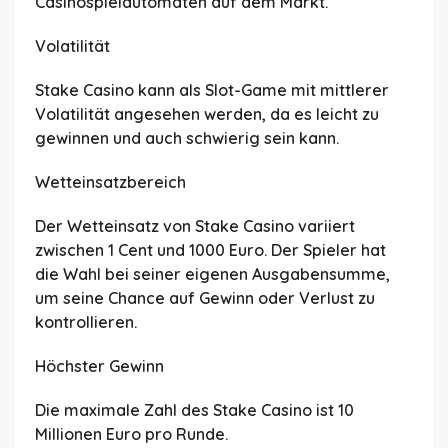
Casinospielautomaten auf dem Markt.
Volatilität
Stake Casino kann als Slot-Game mit mittlerer
Volatilität angesehen werden, da es leicht zu
gewinnen und auch schwierig sein kann.
Wetteinsatzbereich
Der Wetteinsatz von Stake Casino variiert
zwischen 1 Cent und 1000 Euro. Der Spieler hat
die Wahl bei seiner eigenen Ausgabensumme,
um seine Chance auf Gewinn oder Verlust zu
kontrollieren.
Höchster Gewinn
Die maximale Zahl des Stake Casino ist 10
Millionen Euro pro Runde.