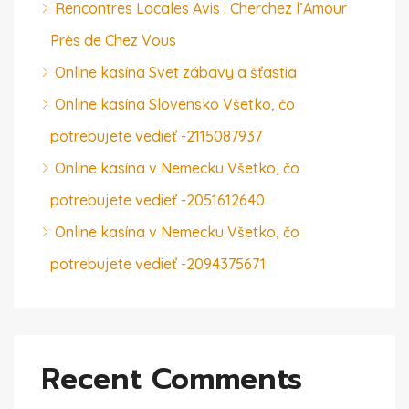
Rencontres Locales Avis : Cherchez l’Amour
Près de Chez Vous
Online kasína Svet zábavy a šťastia
Online kasína Slovensko Všetko, čo
potrebujete vedieť -2115087937
Online kasína v Nemecku Všetko, čo
potrebujete vedieť -2051612640
Online kasína v Nemecku Všetko, čo
potrebujete vedieť -2094375671
Recent Comments