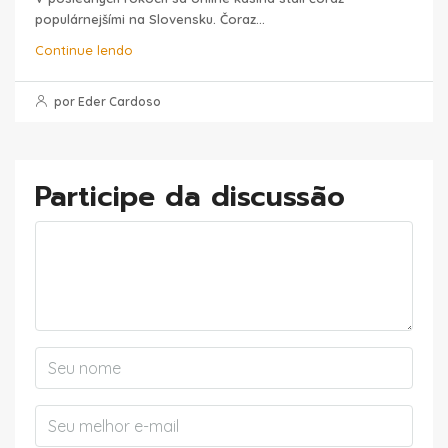
populárnejšími na Slovensku. Čoraz...
Continue lendo
por Eder Cardoso
Participe da discussão