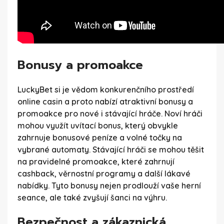
Bonusy a promoakce
LuckyBet si je vědom konkurenčního prostředí
online casin a proto nabízí atraktivní bonusy a
promoakce pro nové i stávající hráče. Noví hráči
mohou využít uvítací bonus, který obvykle
zahrnuje bonusové peníze a volné točky na
vybrané automaty. Stávající hráči se mohou těšit
na pravidelné promoakce, které zahrnují
cashback, věrnostní programy a další lákavé
nabídky. Tyto bonusy nejen prodlouží vaše herní
seance, ale také zvyšují šanci na výhru.
Bezpečnost a zákaznická