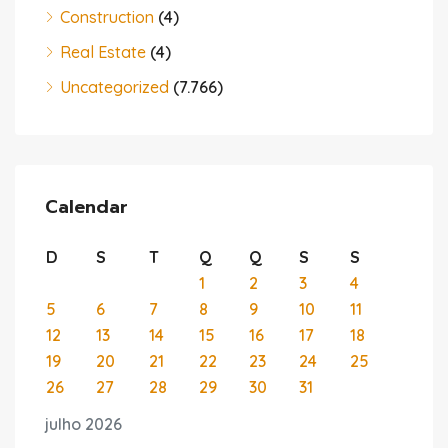
Construction
(4)
Real Estate
(4)
Uncategorized
(7.766)
Calendar
D
S
T
Q
Q
S
S
1
2
3
4
5
6
7
8
9
10
11
12
13
14
15
16
17
18
19
20
21
22
23
24
25
26
27
28
29
30
31
julho 2026