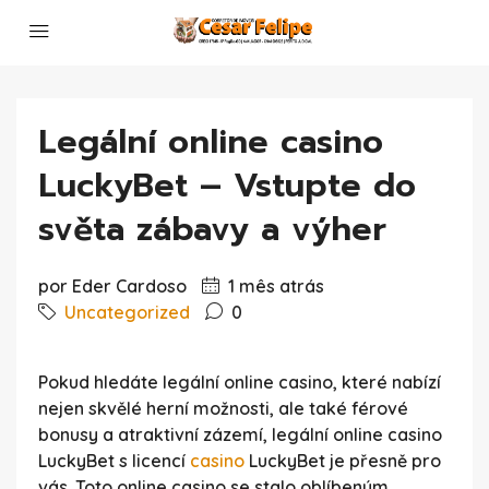
Legální online casino
LuckyBet – Vstupte do
světa zábavy a výher
por Eder Cardoso
1 mês atrás
Uncategorized
0
Pokud hledáte legální online casino, které nabízí
nejen skvělé herní možnosti, ale také férové
bonusy a atraktivní zázemí, legální online casino
LuckyBet s licencí
casino
LuckyBet je přesně pro
vás. Toto online casino se stalo oblíbeným