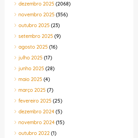
dezembro 2025
(2068)
novembro 2025
(356)
outubro 2025
(23)
setembro 2025
(9)
agosto 2025
(16)
julho 2025
(17)
junho 2025
(28)
maio 2025
(4)
março 2025
(7)
fevereiro 2025
(25)
dezembro 2024
(5)
novembro 2024
(15)
outubro 2022
(1)