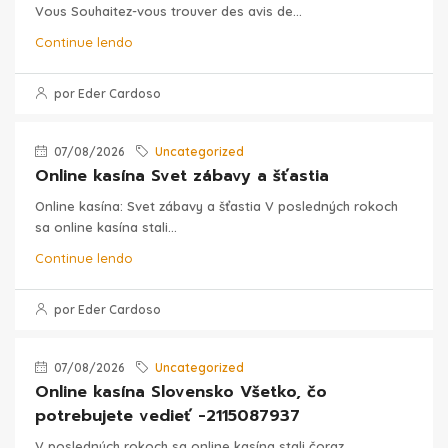
Vous Souhaitez-vous trouver des avis de...
Continue lendo
por Eder Cardoso
07/08/2026
Uncategorized
Online kasína Svet zábavy a šťastia
Online kasína: Svet zábavy a šťastia V posledných rokoch
sa online kasína stali...
Continue lendo
por Eder Cardoso
07/08/2026
Uncategorized
Online kasína Slovensko Všetko, čo
potrebujete vedieť -2115087937
V posledných rokoch sa online kasína stali čoraz