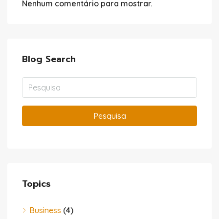
Nenhum comentário para mostrar.
Blog Search
Pesquisa
Topics
Business
(4)