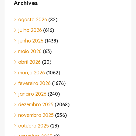
Archives
agosto 2026
(82)
julho 2026
(616)
junho 2026
(1438)
maio 2026
(63)
abril 2026
(20)
março 2026
(1062)
fevereiro 2026
(1676)
janeiro 2026
(240)
dezembro 2025
(2068)
novembro 2025
(356)
outubro 2025
(23)