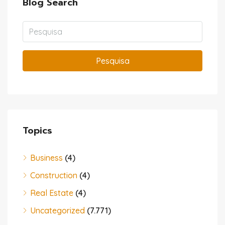
Blog Search
Pesquisa
Topics
Business
(4)
Construction
(4)
Real Estate
(4)
Uncategorized
(7.771)