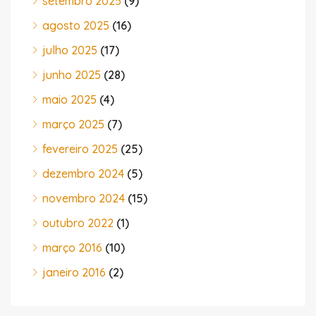
setembro 2025
(9)
agosto 2025
(16)
julho 2025
(17)
junho 2025
(28)
maio 2025
(4)
março 2025
(7)
fevereiro 2025
(25)
dezembro 2024
(5)
novembro 2024
(15)
outubro 2022
(1)
março 2016
(10)
janeiro 2016
(2)