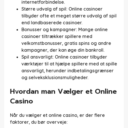
internetforbindelse.
Større udvalg af spil:
Online casinoer
tilbyder ofte et meget større udvalg af spil
end landbaserede casinoer.
Bonusser og kampagner:
Mange online
casinoer tiltrækker spillere med
velkomstbonusser, gratis spins og andre
kampagner, der kan øge din bankroll.
Spil ansvarligt:
Online casinoer tilbyder
værktøjer til at hjælpe spillere med at spille
ansvarligt, herunder indbetalingsgrænser
og selveksklusionsmuligheder.
Hvordan man Vælger et Online
Casino
Når du vælger et online casino, er der flere
faktorer, du bør overveje: