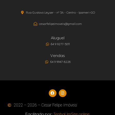
Rua Gustavo Leyser - nº 3A - Centro - Ipameri-GO
cesarfelipeimoveis@gmail.com
Aluguel
64 9 9277-5011
Vendas
64 9 9947-8228
2022 – 2026 – Cesar Felipe Imóveis
Facilitado por:
TenhaUmSite.online