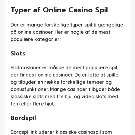
Typer af Online Casino Spil
Der er mange forskellige typer spil tilgængelige
på online casinoer. Her er nogle af de mest
populære kategorier:
Slots
Slotmaskiner er måske de mest populære spil,
der findes i online casinoer. De er lette at spille
og tilbyder en række forskellige temaer og
bonusfunktioner. Mange casinoer tilbyder både
klassiske slots med tre hjul og video slots med
fem eller flere hjul.
Bordspil
Bordspil inkluderer klassiske casinospil som