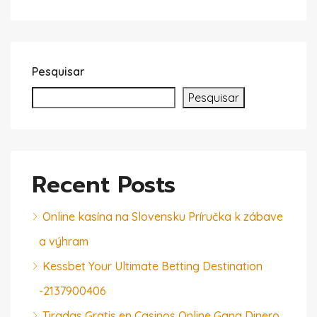
Pesquisar
Pesquisar
Recent Posts
Online kasína na Slovensku Príručka k zábave
a výhram
Kessbet Your Ultimate Betting Destination
-2137900406
Tiradas Gratis en Casinos Online Gana Dinero