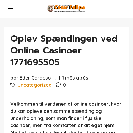
Oplev Spændingen ved
Online Casinoer
1771695505
por Eder Cardoso
1 mês atrás
Uncategorized
0
Velkommen til verdenen af online casinoer, hvor
du kan opleve den samme spænding og
underholdning, som man finder i fysiske
casinoer, men fra komforten af dit eget hjem.
Med et væld af spillemuligheder, bonusser og