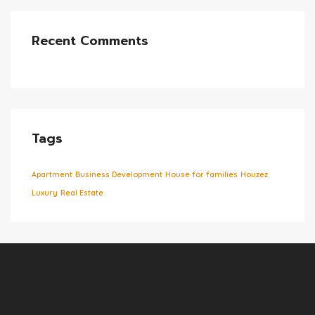
Recent Comments
Tags
Apartment
Business Development
House for families
Houzez
Luxury
Real Estate