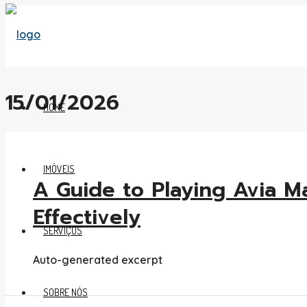
15/01/2026
HOME
IMÓVEIS
A Guide to Playing Avia Ma
Effectively
SERVIÇOS
Auto-generated excerpt
SOBRE NÓS