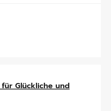
 für Glückliche und