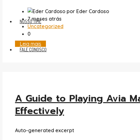
por Eder Cardoso
7 meses atrás
NOSSO TIME
Uncategorized
0
Leia mais
FALE CONOSCO
A Guide to Playing Avia Ma
Effectively
Auto-generated excerpt