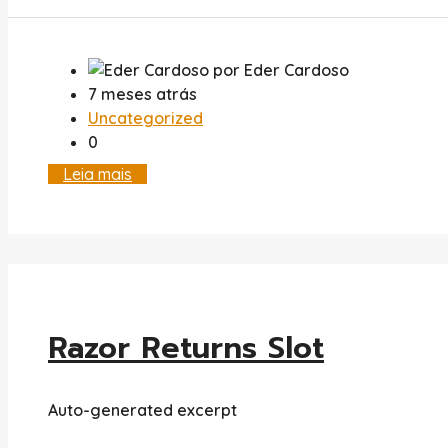
por Eder Cardoso
7 meses atrás
Uncategorized
0
Leia mais
Razor Returns Slot
Auto-generated excerpt