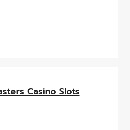
sters Casino Slots