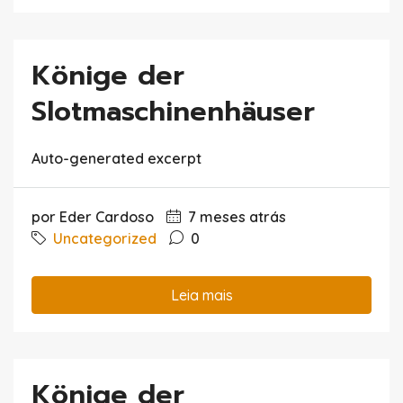
Könige der
Slotmaschinenhäuser
Auto-generated excerpt
por Eder Cardoso
7 meses atrás
Uncategorized
0
Leia mais
Könige der