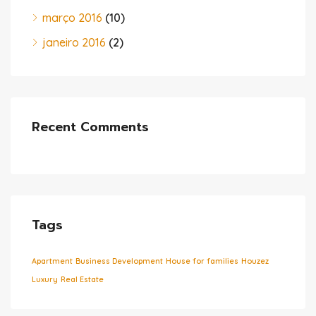
março 2016
(10)
janeiro 2016
(2)
Recent Comments
Tags
Apartment
Business Development
House for families
Houzez
Luxury
Real Estate