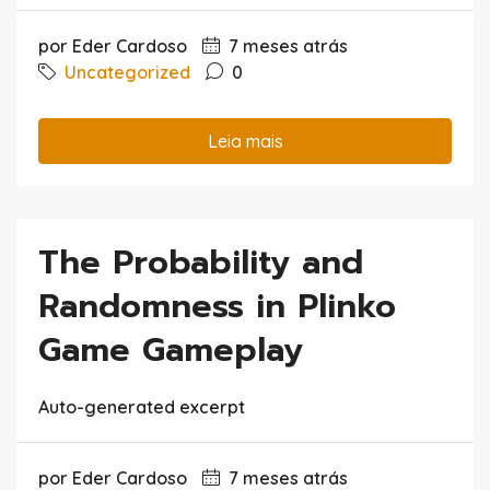
por Eder Cardoso
7 meses atrás
Uncategorized
0
Leia mais
The Probability and
Randomness in Plinko
Game Gameplay
Auto-generated excerpt
por Eder Cardoso
7 meses atrás