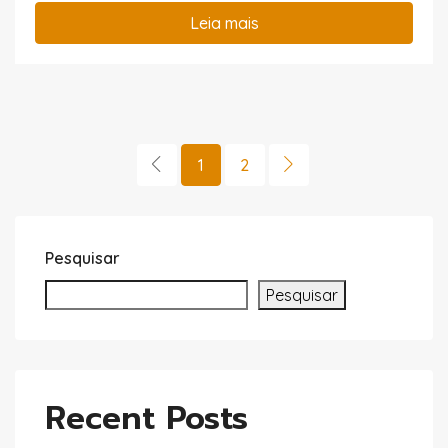
Leia mais
1
2
Pesquisar
Pesquisar
Recent Posts