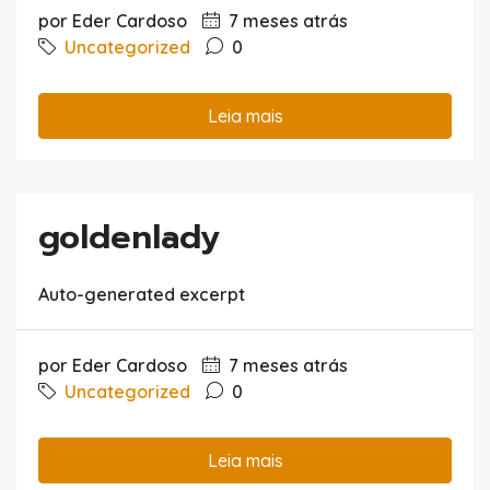
por Eder Cardoso
7 meses atrás
Uncategorized
0
Leia mais
goldenlady
Auto-generated excerpt
por Eder Cardoso
7 meses atrás
Uncategorized
0
Leia mais