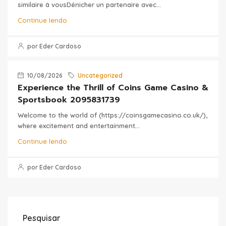
similaire à vousDénicher un partenaire avec...
Continue lendo
por Eder Cardoso
10/08/2026
Uncategorized
Experience the Thrill of Coins Game Casino &
Sportsbook 2095831739
Welcome to the world of (https://coinsgamecasino.co.uk/),
where excitement and entertainment...
Continue lendo
por Eder Cardoso
Pesquisar