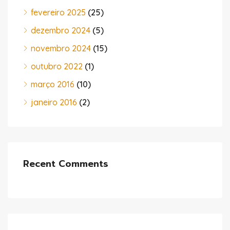
fevereiro 2025
(25)
dezembro 2024
(5)
novembro 2024
(15)
outubro 2022
(1)
março 2016
(10)
janeiro 2016
(2)
Recent Comments