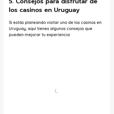
5. Consejos para disfrutar de
los casinos en Uruguay
Si estás planeando visitar uno de los casinos en
Uruguay, aquí tienes algunos consejos que
pueden mejorar tu experiencia: