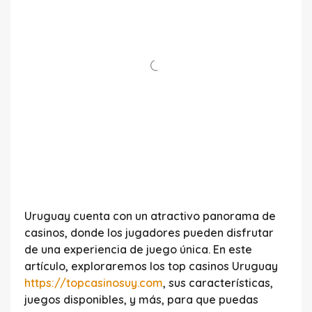
Uruguay cuenta con un atractivo panorama de
casinos, donde los jugadores pueden disfrutar
de una experiencia de juego única. En este
artículo, exploraremos los top casinos Uruguay
https://topcasinosuy.com
, sus características,
juegos disponibles, y más, para que puedas