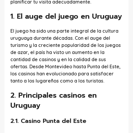
planificar tu visita adecuadamente.
1. El auge del juego en Uruguay
El juego ha sido una parte integral de la cultura
uruguaya durante décadas. Con el auge del
turismo y la creciente popularidad de los juegos
de azar, el país ha visto un aumento en la
cantidad de casinos y en la calidad de sus
ofertas. Desde Montevideo hasta Punta del Este,
los casinos han evolucionado para satisfacer
tanto a los lugareños como a los turistas.
2. Principales casinos en
Uruguay
2.1. Casino Punta del Este