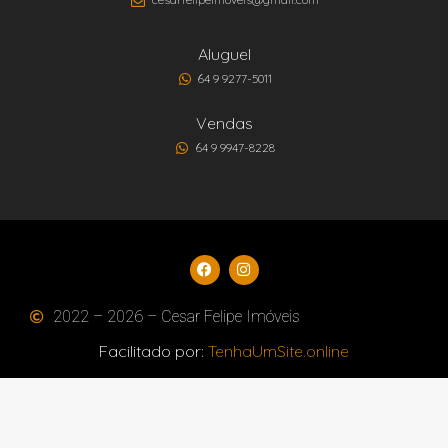
Aluguel
64 9 9277-5011
Vendas
64 9 9947-8228
2022 – 2026 – Cesar Felipe Imóveis
Facilitado por:
TenhaUmSite.online