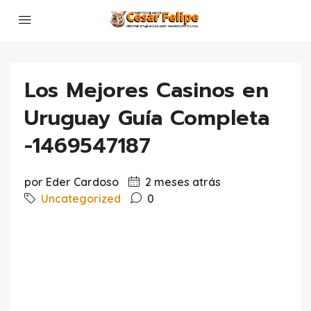
Los Mejores Casinos en
Uruguay Guía Completa
-1469547187
por Eder Cardoso
2 meses atrás
Uncategorized
0