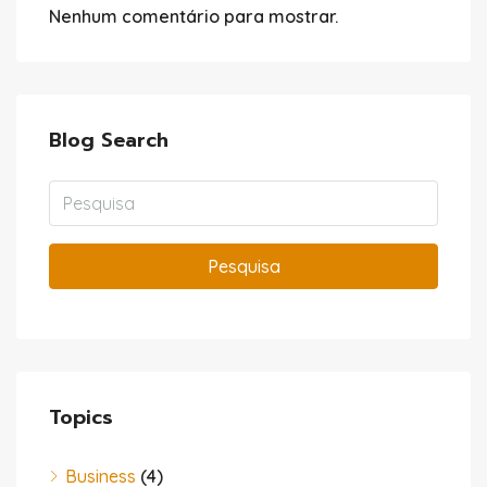
Nenhum comentário para mostrar.
Blog Search
Pesquisa
Topics
Business
(4)