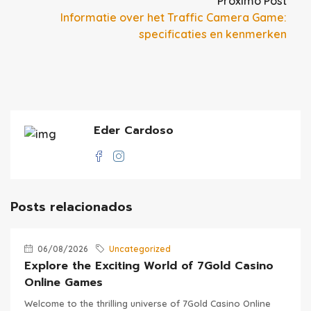
Próximo Post
Informatie over het Traffic Camera Game:
specificaties en kenmerken
Eder Cardoso
Posts relacionados
06/08/2026
Uncategorized
Explore the Exciting World of 7Gold Casino
Online Games
Welcome to the thrilling universe of 7Gold Casino Online