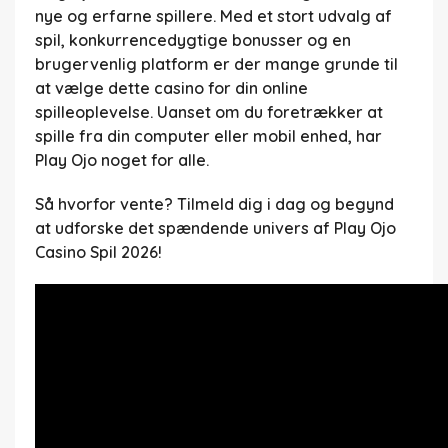
nye og erfarne spillere. Med et stort udvalg af
spil, konkurrencedygtige bonusser og en
brugervenlig platform er der mange grunde til
at vælge dette casino for din online
spilleoplevelse. Uanset om du foretrækker at
spille fra din computer eller mobil enhed, har
Play Ojo noget for alle.
Så hvorfor vente? Tilmeld dig i dag og begynd
at udforske det spændende univers af Play Ojo
Casino Spil 2026!