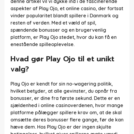
denne artikel vil vi dykke ind i de fascinerende
aspekter af Play Ojo, et online casino, der fortsat
vinder popularitet blandt spillere i Danmark og
resten af verden. Med et væld af spil,
spændende bonusser og en brugervenlig
platform, er Play Ojo stedet, hvor du kan få en
enestående spilleoplevelse.
Hvad gør Play Ojo til et unikt
valg?
Play Ojo er kendt for sin no-wagering politik,
hvilket betyder, at alle gevinster, du opnår fra
bonusser, er dine fra første sekund. Dette er en
sjældenhed i online casinoverdenen, hvor mange
platforme pålægger spillere krav om, at de skal
omsætte deres bonusser flere gange, før de kan
hæve dem. Hos Play Ojo er der ingen skjulte