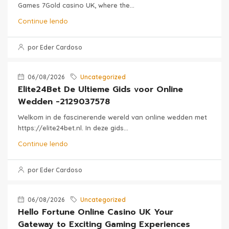
Games 7Gold casino UK, where the...
Continue lendo
por Eder Cardoso
06/08/2026
Uncategorized
Elite24Bet De Ultieme Gids voor Online
Wedden -2129037578
Welkom in de fascinerende wereld van online wedden met
https://elite24bet.nl. In deze gids...
Continue lendo
por Eder Cardoso
06/08/2026
Uncategorized
Hello Fortune Online Casino UK Your
Gateway to Exciting Gaming Experiences