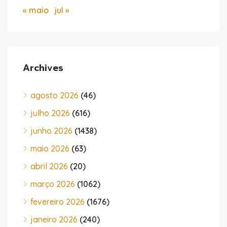
« maio
jul »
Archives
agosto 2026
(46)
julho 2026
(616)
junho 2026
(1438)
maio 2026
(63)
abril 2026
(20)
março 2026
(1062)
fevereiro 2026
(1676)
janeiro 2026
(240)