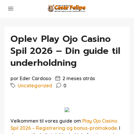
Oplev Play Ojo Casino
Spil 2026 – Din guide til
underholdning
por Eder Cardoso
2 meses atrás
Uncategorized
0
Velkommen til vores guide om
Play Ojo Casino
Spil 2026 – Registrering og bonus-promokode
. I