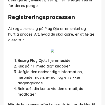
betingelser, hvilket giver spillerne ægte værdi
for deres penge.
Registreringsprocessen
At registrere sig på Play Ojo er en enkel og
hurtig proces. Alt, hvad du skal gøre, er at følge
disse trin:
Besøg Play Ojo’s hjemmeside.
Klik på “Tilmeld dig” knappen.
Udfyld den nødvendige information,
herunder navn, e-mail og en sikker
adgangskode.
Bekræft din konto via den e-mail, du
modtager.
Når du har gennemført disse skridt, er du klar til