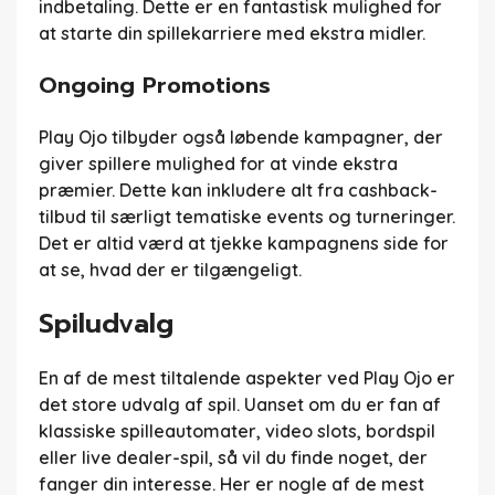
indbetaling. Dette er en fantastisk mulighed for
at starte din spillekarriere med ekstra midler.
Ongoing Promotions
Play Ojo tilbyder også løbende kampagner, der
giver spillere mulighed for at vinde ekstra
præmier. Dette kan inkludere alt fra cashback-
tilbud til særligt tematiske events og turneringer.
Det er altid værd at tjekke kampagnens side for
at se, hvad der er tilgængeligt.
Spiludvalg
En af de mest tiltalende aspekter ved Play Ojo er
det store udvalg af spil. Uanset om du er fan af
klassiske spilleautomater, video slots, bordspil
eller live dealer-spil, så vil du finde noget, der
fanger din interesse. Her er nogle af de mest