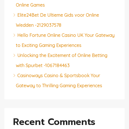
Online Games
Elite24Bet De Ultieme Gids voor Online
Wedden -2129037578
Hello Fortune Online Casino UK Your Gateway
to Exciting Gaming Experiences
Unlocking the Excitement of Online Betting
with Spurbet -1067184463
Casinoways Casino & Sportsbook Your
Gateway to Thrilling Gaming Experiences
Recent Comments