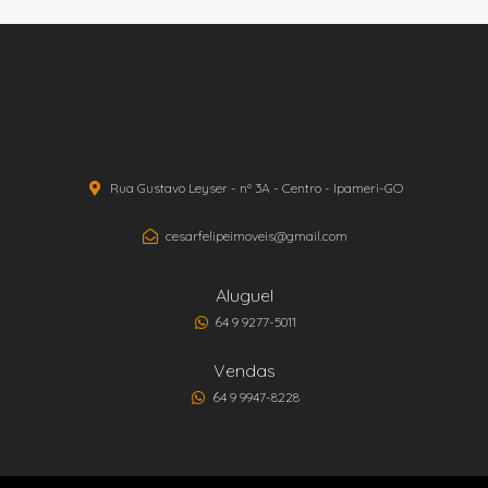
Rua Gustavo Leyser - nº 3A - Centro - Ipameri-GO
cesarfelipeimoveis@gmail.com
Aluguel
64 9 9277-5011
Vendas
64 9 9947-8228