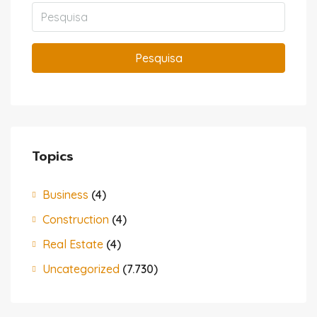
Pesquisa
Topics
Business
(4)
Construction
(4)
Real Estate
(4)
Uncategorized
(7.730)