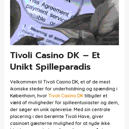
Tivoli Casino DK – Et
Unikt Spilleparadis
Velkommen til Tivoli Casino DK, et af de mest
ikoniske steder for underholdning og spænding i
København, hvor
Tivoli Casino DK
tilbyder et
væld af muligheder for spilleentusiaster og dem,
der søger en unik oplevelse. Med sin centrale
placering i den berømte Tivoli Have, giver
casinoet gæsterne mulighed for at nyde ikke