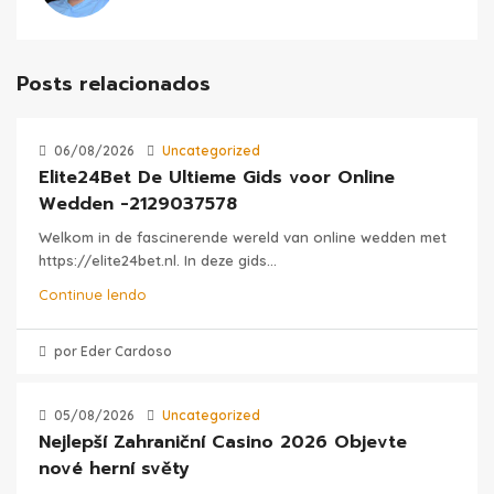
Posts relacionados
06/08/2026
Uncategorized
Elite24Bet De Ultieme Gids voor Online
Wedden -2129037578
Welkom in de fascinerende wereld van online wedden met
https://elite24bet.nl. In deze gids...
Continue lendo
por Eder Cardoso
05/08/2026
Uncategorized
Nejlepší Zahraniční Casino 2026 Objevte
nové herní světy