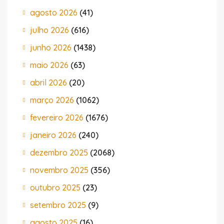
agosto 2026
(41)
julho 2026
(616)
junho 2026
(1438)
maio 2026
(63)
abril 2026
(20)
março 2026
(1062)
fevereiro 2026
(1676)
janeiro 2026
(240)
dezembro 2025
(2068)
novembro 2025
(356)
outubro 2025
(23)
setembro 2025
(9)
agosto 2025
(16)