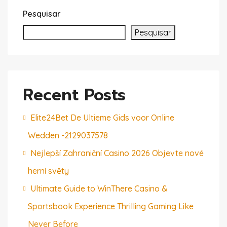
Pesquisar
Pesquisar
Recent Posts
Elite24Bet De Ultieme Gids voor Online
Wedden -2129037578
Nejlepší Zahraniční Casino 2026 Objevte nové
herní světy
Ultimate Guide to WinThere Casino &
Sportsbook Experience Thrilling Gaming Like
Never Before