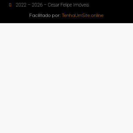
2022 – 2026 – Cesar Felipe Imóveis
Facilitado por:
TenhaUmSite.online