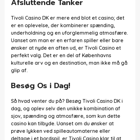
Afsluttende Tanker
Tivoli Casino DK er mere end blot et casino; det
er en oplevelse, der kombinerer spænding,
underholdning og en uforglemmelig atmosfære.
Uanset om man er en erfaren spiller eller bare
ønsker at nyde en aften ud, er Tivoli Casino et
perfekt valg. Det er en del af Københavns
kulturelle arv og en destination, man ikke må gå
glip af.
Besøg Os i Dag!
Så hvad venter du på? Besøg Tivoli Casino DK i
dag, og oplev selv den unikke kombination af
sjov, spænding og atmosfære, som kun dette
casino kan tilbyde. Uanset om du ønsker at
prøve lykken ved spilleautomaterne eller
deltage i et bordspil, er Tivoli Casino klar til at