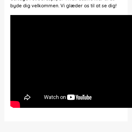
byde dig velkommen. Vi glæder os til at se dig!