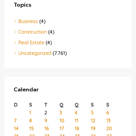
Topics
Business
(4)
Construction
(4)
Real Estate
(4)
Uncategorized
(7.761)
Calendar
D
S
T
Q
Q
S
S
1
2
3
4
5
6
7
8
9
10
11
12
13
14
15
16
17
18
19
20