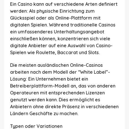
Ein Casino kann auf verschiedene Arten definiert
werden: Als physische Einrichtung zum
Glücksspiel oder als Online-Plattform mit
digitalen Spielen. Während traditionelle Casinos
ein umfassenderes Unterhaltungsangebot
einschließen können, konzentrieren sich viele
digitale Anbieter auf eine Auswahl von Casino-
Spielen wie Roulette, Baccarat und Slots.
Die meisten ausländischen Online-Casinos
arbeiten nach dem Modell der “White Label”-
Lösung: Ein Unternehmen bietet ein
Betreiberplattform-Modell an, das von anderen
Operateuren mit entsprechenden Lizenzen
genutzt werden kann. Dies ermöglicht es
Anbietern ohne direkte Präsenz in verschiedenen
Ländern Geschäfte zu machen.
Typen oder Variationen