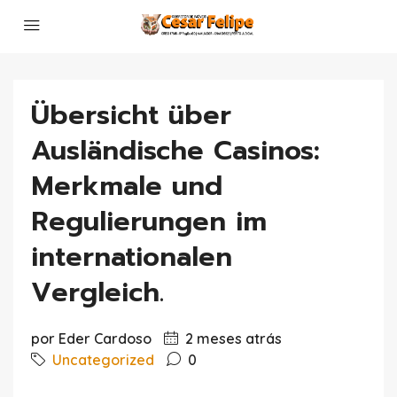
Übersicht über
Ausländische Casinos:
Merkmale und
Regulierungen im
internationalen
Vergleich.
por Eder Cardoso
2 meses atrás
Uncategorized
0