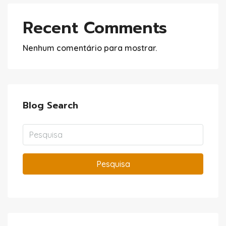
Recent Comments
Nenhum comentário para mostrar.
Blog Search
Pesquisa