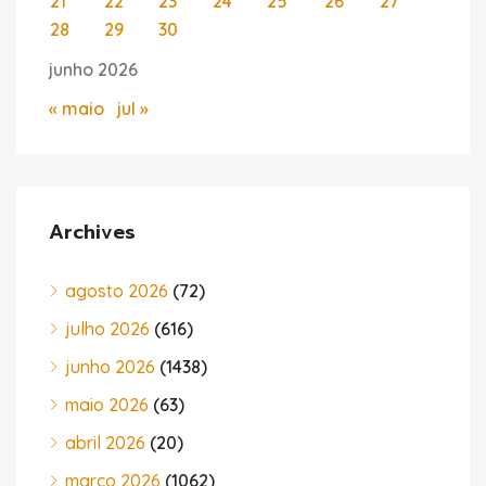
21
22
23
24
25
26
27
28
29
30
junho 2026
« maio
jul »
Archives
agosto 2026
(72)
julho 2026
(616)
junho 2026
(1438)
maio 2026
(63)
abril 2026
(20)
março 2026
(1062)