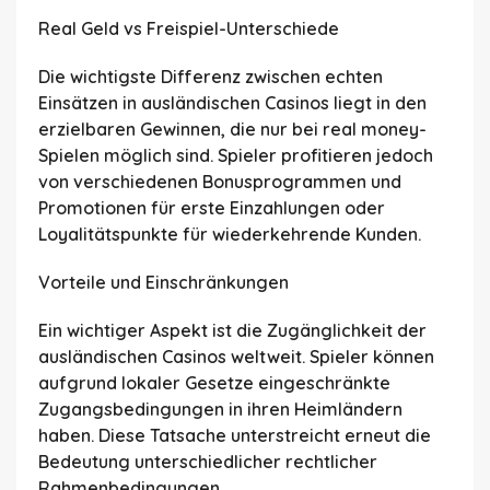
Real Geld vs Freispiel-Unterschiede
Die wichtigste Differenz zwischen echten
Einsätzen in ausländischen Casinos liegt in den
erzielbaren Gewinnen, die nur bei real money-
Spielen möglich sind. Spieler profitieren jedoch
von verschiedenen Bonusprogrammen und
Promotionen für erste Einzahlungen oder
Loyalitätspunkte für wiederkehrende Kunden.
Vorteile und Einschränkungen
Ein wichtiger Aspekt ist die Zugänglichkeit der
ausländischen Casinos weltweit. Spieler können
aufgrund lokaler Gesetze eingeschränkte
Zugangsbedingungen in ihren Heimländern
haben. Diese Tatsache unterstreicht erneut die
Bedeutung unterschiedlicher rechtlicher
Rahmenbedingungen.