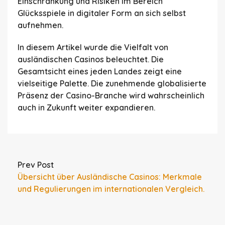
Einschränkung und Risiken im Bereich
Glücksspiele in digitaler Form an sich selbst
aufnehmen.
In diesem Artikel wurde die Vielfalt von
ausländischen Casinos beleuchtet. Die
Gesamtsicht eines jeden Landes zeigt eine
vielseitige Palette. Die zunehmende globalisierte
Präsenz der Casino-Branche wird wahrscheinlich
auch in Zukunft weiter expandieren.
Prev Post
Übersicht über Ausländische Casinos: Merkmale
und Regulierungen im internationalen Vergleich.