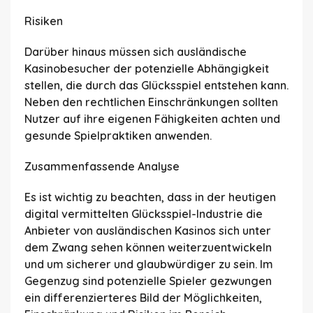
Risiken
Darüber hinaus müssen sich ausländische
Kasinobesucher der potenzielle Abhängigkeit
stellen, die durch das Glücksspiel entstehen kann.
Neben den rechtlichen Einschränkungen sollten
Nutzer auf ihre eigenen Fähigkeiten achten und
gesunde Spielpraktiken anwenden.
Zusammenfassende Analyse
Es ist wichtig zu beachten, dass in der heutigen
digital vermittelten Glücksspiel-Industrie die
Anbieter von ausländischen Kasinos sich unter
dem Zwang sehen können weiterzuentwickeln
und um sicherer und glaubwürdiger zu sein. Im
Gegenzug sind potenzielle Spieler gezwungen
ein differenzierteres Bild der Möglichkeiten,