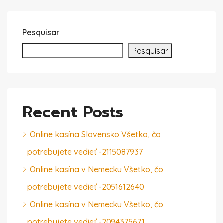
Pesquisar
Pesquisar
Recent Posts
Online kasína Slovensko Všetko, čo
potrebujete vedieť -2115087937
Online kasína v Nemecku Všetko, čo
potrebujete vedieť -2051612640
Online kasína v Nemecku Všetko, čo
potrebujete vedieť -2094375671