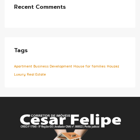
Recent Comments
Tags
Apartment
Business Development
House for families
Houzez
Luxury
Real Estate