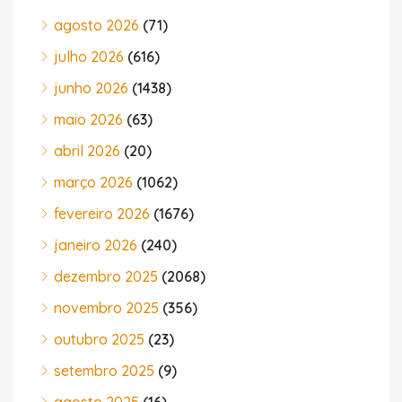
agosto 2026
(71)
julho 2026
(616)
junho 2026
(1438)
maio 2026
(63)
abril 2026
(20)
março 2026
(1062)
fevereiro 2026
(1676)
janeiro 2026
(240)
dezembro 2025
(2068)
novembro 2025
(356)
outubro 2025
(23)
setembro 2025
(9)