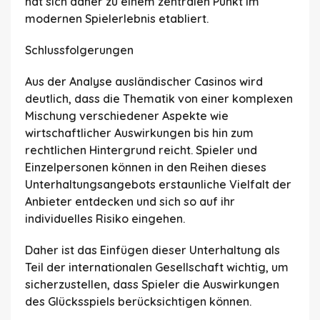
hat sich daher zu einem zentralen Punkt im
modernen Spielerlebnis etabliert.
Schlussfolgerungen
Aus der Analyse ausländischer Casinos wird
deutlich, dass die Thematik von einer komplexen
Mischung verschiedener Aspekte wie
wirtschaftlicher Auswirkungen bis hin zum
rechtlichen Hintergrund reicht. Spieler und
Einzelpersonen können in den Reihen dieses
Unterhaltungsangebots erstaunliche Vielfalt der
Anbieter entdecken und sich so auf ihr
individuelles Risiko eingehen.
Daher ist das Einfügen dieser Unterhaltung als
Teil der internationalen Gesellschaft wichtig, um
sicherzustellen, dass Spieler die Auswirkungen
des Glücksspiels berücksichtigen können.