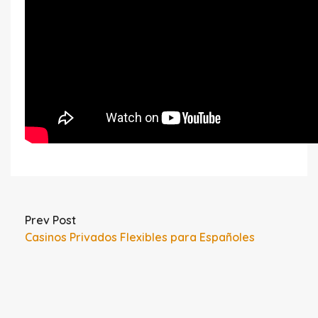
Prev Post
Casinos Privados Flexibles para Españoles