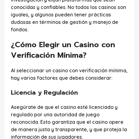
conocidas y confiables. No todos los casinos son
iguales, y algunos pueden tener prácticas
dudosas en términos de gestión y manejo de
fondos.
¿Cómo Elegir un Casino con
Verificación Mínima?
Al seleccionar un casino con verificación mínima,
hay varios factores que debes considerar:
Licencia y Regulación
Asegúrate de que el casino esté licenciado y
regulado por una autoridad de juego
reconocida. Esto garantiza que el casino opere
de manera justa y transparente, y que proteja la
información de sus jugadores.