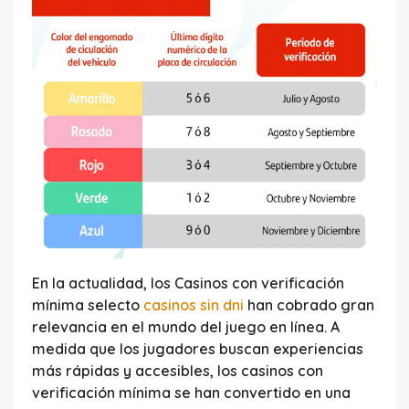
En la actualidad, los Casinos con verificación
mínima selecto
casinos sin dni
han cobrado gran
relevancia en el mundo del juego en línea. A
medida que los jugadores buscan experiencias
más rápidas y accesibles, los casinos con
verificación mínima se han convertido en una