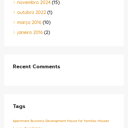
novembro 2024
(15)
outubro 2022
(1)
março 2016
(10)
janeiro 2016
(2)
Recent Comments
Tags
Apartment
Business Development
House for families
Houzez