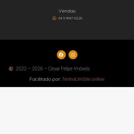
Vendas
64 9 9947-8228
2022 – 2026 – Cesar Felipe Imóveis
Facilitado por:
TenhaUmSite.online