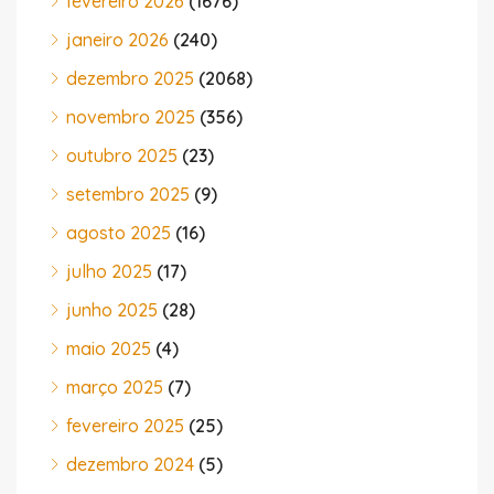
fevereiro 2026
(1676)
janeiro 2026
(240)
dezembro 2025
(2068)
novembro 2025
(356)
outubro 2025
(23)
setembro 2025
(9)
agosto 2025
(16)
julho 2025
(17)
junho 2025
(28)
maio 2025
(4)
março 2025
(7)
fevereiro 2025
(25)
dezembro 2024
(5)