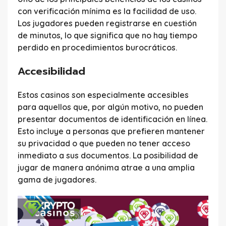
con verificación mínima es la facilidad de uso.
Los jugadores pueden registrarse en cuestión
de minutos, lo que significa que no hay tiempo
perdido en procedimientos burocráticos.
Accesibilidad
Estos casinos son especialmente accesibles
para aquellos que, por algún motivo, no pueden
presentar documentos de identificación en línea.
Esto incluye a personas que prefieren mantener
su privacidad o que pueden no tener acceso
inmediato a sus documentos. La posibilidad de
jugar de manera anónima atrae a una amplia
gama de jugadores.