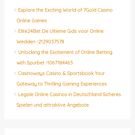
Explore the Exciting World of 7Gold Casino
Online Games
Elite24Bet De Ultieme Gids voor Online
Wedden -2129037578
Unlocking the Excitement of Online Betting
with Spurbet -1067184463
Casinoways Casino & Sportsbook Your
Gateway to Thrilling Gaming Experiences
Legale Online Casinos in Deutschland Sicheres
Spielen und attraktive Angebote