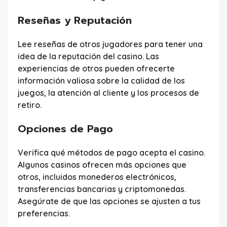
Reseñas y Reputación
Lee reseñas de otros jugadores para tener una
idea de la reputación del casino. Las
experiencias de otros pueden ofrecerte
información valiosa sobre la calidad de los
juegos, la atención al cliente y los procesos de
retiro.
Opciones de Pago
Verifica qué métodos de pago acepta el casino.
Algunos casinos ofrecen más opciones que
otros, incluidos monederos electrónicos,
transferencias bancarias y criptomonedas.
Asegúrate de que las opciones se ajusten a tus
preferencias.