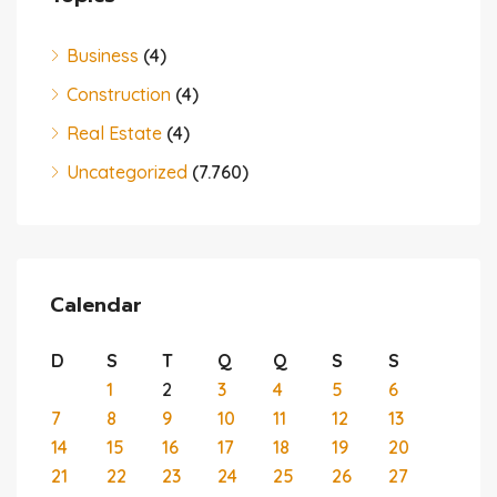
Business
(4)
Construction
(4)
Real Estate
(4)
Uncategorized
(7.760)
Calendar
D
S
T
Q
Q
S
S
1
2
3
4
5
6
7
8
9
10
11
12
13
14
15
16
17
18
19
20
21
22
23
24
25
26
27