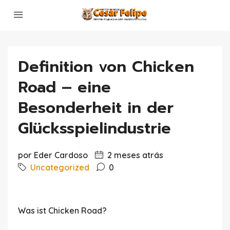
Definition von Chicken
Road – eine
Besonderheit in der
Glücksspielindustrie
por Eder Cardoso
2 meses atrás
Uncategorized
0
Was ist Chicken Road?