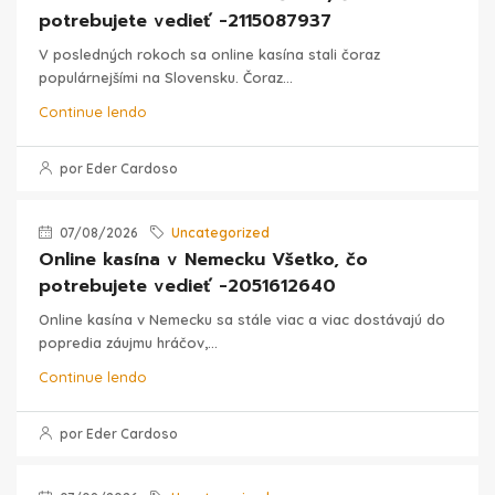
potrebujete vedieť -2115087937
V posledných rokoch sa online kasína stali čoraz
populárnejšími na Slovensku. Čoraz...
Continue lendo
por Eder Cardoso
07/08/2026
Uncategorized
Online kasína v Nemecku Všetko, čo
potrebujete vedieť -2051612640
Online kasína v Nemecku sa stále viac a viac dostávajú do
popredia záujmu hráčov,...
Continue lendo
por Eder Cardoso