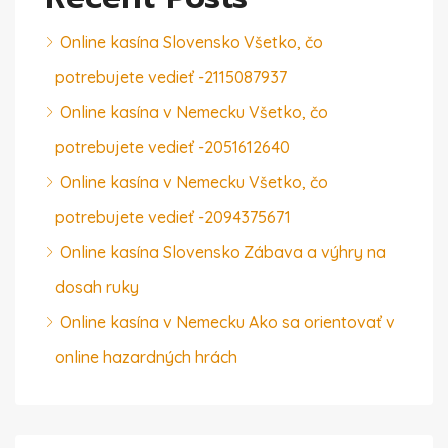
Online kasína Slovensko Všetko, čo
potrebujete vedieť -2115087937
Online kasína v Nemecku Všetko, čo
potrebujete vedieť -2051612640
Online kasína v Nemecku Všetko, čo
potrebujete vedieť -2094375671
Online kasína Slovensko Zábava a výhry na
dosah ruky
Online kasína v Nemecku Ako sa orientovať v
online hazardných hrách