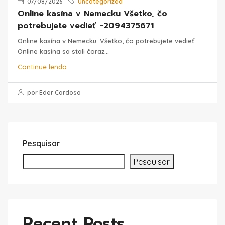
07/08/2026
Uncategorized
Online kasína v Nemecku Všetko, čo
potrebujete vedieť -2094375671
Online kasína v Nemecku: Všetko, čo potrebujete vedieť
Online kasína sa stali čoraz...
Continue lendo
por Eder Cardoso
Pesquisar
Pesquisar
Recent Posts