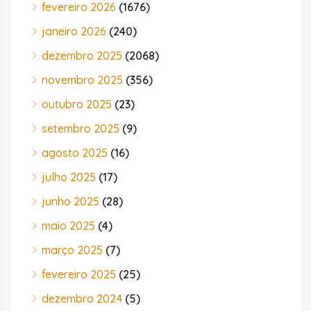
fevereiro 2026
(1676)
janeiro 2026
(240)
dezembro 2025
(2068)
novembro 2025
(356)
outubro 2025
(23)
setembro 2025
(9)
agosto 2025
(16)
julho 2025
(17)
junho 2025
(28)
maio 2025
(4)
março 2025
(7)
fevereiro 2025
(25)
dezembro 2024
(5)