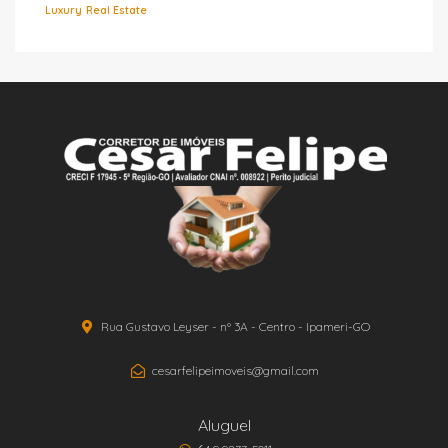
Luxury
Real Estate
Rua Gustavo Leyser - nº 3A - Centro - Ipameri-GO
cesarfelipeimoveis@gmail.com
Aluguel