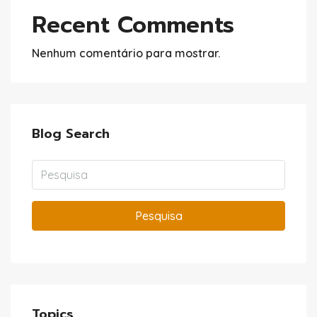
Recent Comments
Nenhum comentário para mostrar.
Blog Search
Pesquisa
Topics