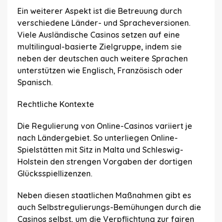
Ein weiterer Aspekt ist die Betreuung durch
verschiedene Länder- und Spracheversionen.
Viele Ausländische Casinos setzen auf eine
multilingual-basierte Zielgruppe, indem sie
neben der deutschen auch weitere Sprachen
unterstützen wie Englisch, Französisch oder
Spanisch.
Rechtliche Kontexte
Die Regulierung von Online-Casinos variiert je
nach Ländergebiet. So unterliegen Online-
Spielstätten mit Sitz in Malta und Schleswig-
Holstein den strengen Vorgaben der dortigen
Glücksspiellizenzen.
Neben diesen staatlichen Maßnahmen gibt es
auch Selbstregulierungs-Bemühungen durch die
Casinos selbst, um die Verpflichtung zur fairen