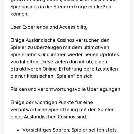
Spielkasinos in die Steuererträge einfließen
können.
User Experience and Accessibility
Einige Ausländische Casinos versuchen den
Spieler zu überzeugen mit dem ultimativen
Spielerlebnis und immer wieder neuen Updates
von Inhalten. Diese zielen darauf ab, einen
attraktiveren Online-Erfahrung bereitzustellen
als nur klassischen “Spielen” an sich.
Risiken und verantwortungsvolle Überlegungen
Einige der wichtigen Punkte für eine
verantwortliche Spieleffnung mit den Spielen
eines Ausländischen Casinos sind:
Vorsichtiges Sparen: Spieler sollten stets