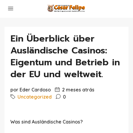
Ein Überblick über
Ausländische Casinos:
Eigentum und Betrieb in
der EU und weltweit.
por Eder Cardoso
2 meses atrás
Uncategorized
0
Was sind Ausländische Casinos?