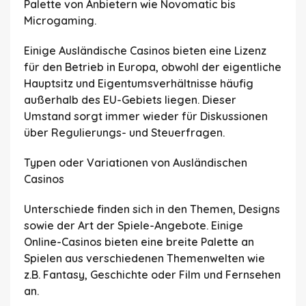
Palette von Anbietern wie Novomatic bis
Microgaming.
Einige Ausländische Casinos bieten eine Lizenz
für den Betrieb in Europa, obwohl der eigentliche
Hauptsitz und Eigentumsverhältnisse häufig
außerhalb des EU-Gebiets liegen. Dieser
Umstand sorgt immer wieder für Diskussionen
über Regulierungs- und Steuerfragen.
Typen oder Variationen von Ausländischen
Casinos
Unterschiede finden sich in den Themen, Designs
sowie der Art der Spiele-Angebote. Einige
Online-Casinos bieten eine breite Palette an
Spielen aus verschiedenen Themenwelten wie
z.B. Fantasy, Geschichte oder Film und Fernsehen
an.