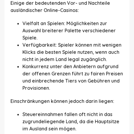
Einige der bedeutenden Vor- und Nachteile
ausländischer Online-Casinos:
Vielfalt an Spielen: Möglichkeiten zur
Auswahl breiterer Palette verschiedener
Spiele.
Verfügbarkeit: Spieler können mit wenigen
Klicks die besten Spiele nutzen, wenn auch
nicht in jedem Land legal zugänglich.
Konkurrenz unter den Anbietern aufgrund
der offenen Grenzen führt zu fairen Preisen
und einbrechende Tiers von Gebühren und
Provisionen.
Einschränkungen können jedoch darin liegen:
Steuereinnahmen fallen oft nicht in das
zugrundeliegende Land, da die Hauptsitze
im Ausland sein mögen.