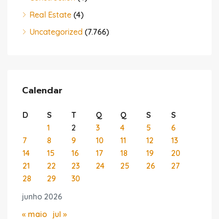
Real Estate
(4)
Uncategorized
(7.766)
Calendar
D
S
T
Q
Q
S
S
1
2
3
4
5
6
7
8
9
10
11
12
13
14
15
16
17
18
19
20
21
22
23
24
25
26
27
28
29
30
junho 2026
« maio
jul »