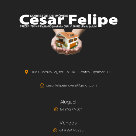
Rua Gustavo Leyser - nº 3A - Centro - Ipameri-GO
cesarfelipeimoveis@gmail.com
Aluguel
64 9 9277-5011
Vendas
64 9 9947-8228