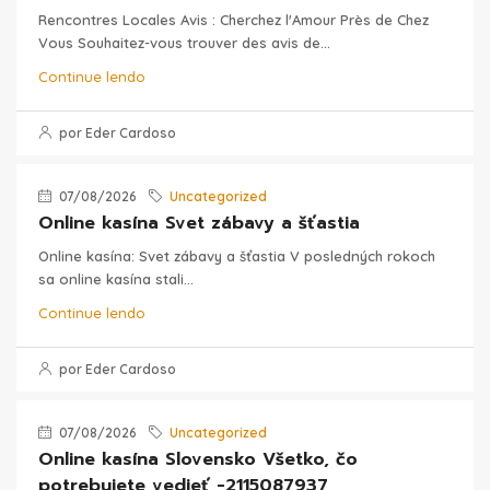
Rencontres Locales Avis : Cherchez l'Amour Près de Chez
Vous Souhaitez-vous trouver des avis de...
Continue lendo
por Eder Cardoso
07/08/2026
Uncategorized
Online kasína Svet zábavy a šťastia
Online kasína: Svet zábavy a šťastia V posledných rokoch
sa online kasína stali...
Continue lendo
por Eder Cardoso
07/08/2026
Uncategorized
Online kasína Slovensko Všetko, čo
potrebujete vedieť -2115087937