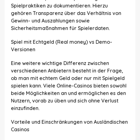
Spielpraktiken zu dokumentieren. Hierzu
gehören Transparenz über das Verhältnis von
Gewinn- und Auszahlungen sowie
Sicherheitsmaßnahmen für Spielerdaten.
Spiel mit Echtgeld (Real money) vs Demo-
Versionen
Eine weitere wichtige Differenz zwischen
verschiedenen Anbietern besteht in der Frage,
ob man mit echtem Geld oder nur mit Spielgeld
spielen kann. Viele Online-Casinos bieten sowohl
beide Möglichkeiten an und ermöglichen es den
Nutzern, vorab zu üben und sich ohne Verlust
einzufinden.
Vorteile und Einschränkungen von Ausländischen
Casinos