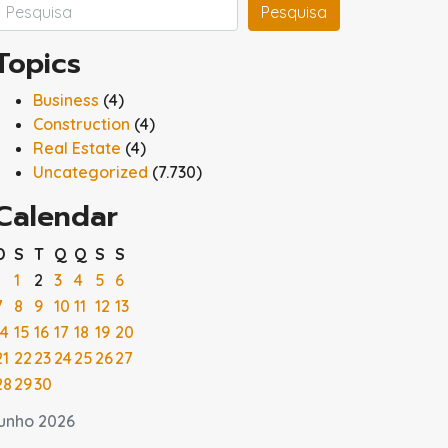
Pesquisa
Topics
Business
(4)
Construction
(4)
Real Estate
(4)
Uncategorized
(7.730)
Calendar
D
S
T
Q
Q
S
S
1
2
3
4
5
6
7
8
9
10
11
12
13
14
15
16
17
18
19
20
21
22
23
24
25
26
27
28
29
30
junho 2026