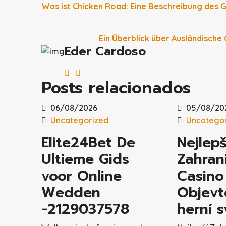
Was ist Chicken Road: Eine Beschreibung des 
Ein Überblick über Ausländische 
Eder Cardoso
Posts relacionados
06/08/2026
05/08/20
Uncategorized
Uncatego
Elite24Bet De
Nejlepš
Ultieme Gids
Zahran
voor Online
Casino
Wedden
Objevt
-2129037578
herní 