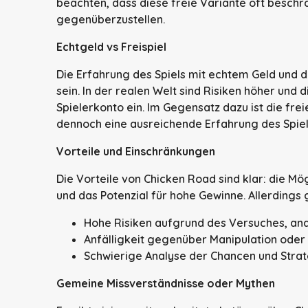
beachten, dass diese freie Variante oft beschr
gegenüberzustellen.
Echtgeld vs Freispiel
Die Erfahrung des Spiels mit echtem Geld und d
sein. In der realen Welt sind Risiken höher und 
Spielerkonto ein. Im Gegensatz dazu ist die frei
dennoch eine ausreichende Erfahrung des Spiel
Vorteile und Einschränkungen
Die Vorteile von Chicken Road sind klar: die M
und das Potenzial für hohe Gewinne. Allerdings 
Hohe Risiken aufgrund des Versuches, and
Anfälligkeit gegenüber Manipulation oder
Schwierige Analyse der Chancen und Strat
Gemeine Missverständnisse oder Mythen