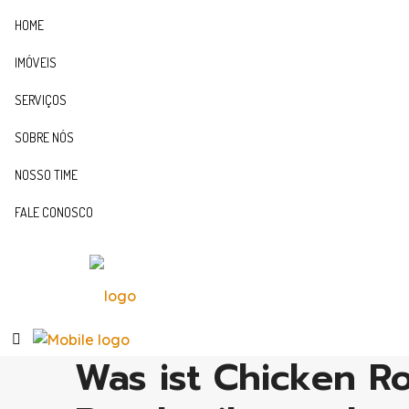
HOME
IMÓVEIS
SERVIÇOS
SOBRE NÓS
NOSSO TIME
FALE CONOSCO
Was ist Chicken Ro