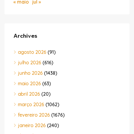
« maio
jul »
Archives
agosto 2026
(91)
julho 2026
(616)
junho 2026
(1438)
maio 2026
(63)
abril 2026
(20)
março 2026
(1062)
fevereiro 2026
(1676)
janeiro 2026
(240)