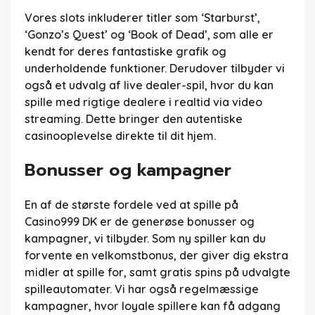
Vores slots inkluderer titler som ‘Starburst’,
‘Gonzo’s Quest’ og ‘Book of Dead’, som alle er
kendt for deres fantastiske grafik og
underholdende funktioner. Derudover tilbyder vi
også et udvalg af live dealer-spil, hvor du kan
spille med rigtige dealere i realtid via video
streaming. Dette bringer den autentiske
casinooplevelse direkte til dit hjem.
Bonusser og kampagner
En af de største fordele ved at spille på
Casino999 DK er de generøse bonusser og
kampagner, vi tilbyder. Som ny spiller kan du
forvente en velkomstbonus, der giver dig ekstra
midler at spille for, samt gratis spins på udvalgte
spilleautomater. Vi har også regelmæssige
kampagner, hvor loyale spillere kan få adgang