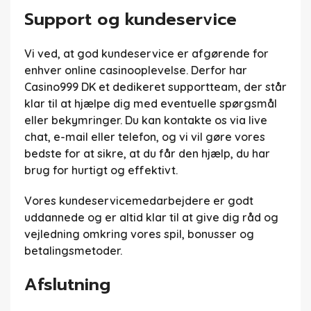
Support og kundeservice
Vi ved, at god kundeservice er afgørende for
enhver online casinooplevelse. Derfor har
Casino999 DK et dedikeret supportteam, der står
klar til at hjælpe dig med eventuelle spørgsmål
eller bekymringer. Du kan kontakte os via live
chat, e-mail eller telefon, og vi vil gøre vores
bedste for at sikre, at du får den hjælp, du har
brug for hurtigt og effektivt.
Vores kundeservicemedarbejdere er godt
uddannede og er altid klar til at give dig råd og
vejledning omkring vores spil, bonusser og
betalingsmetoder.
Afslutning