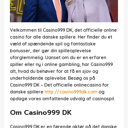
Velkommen til Casino999 DK, det officielle online
casino for alle danske spillere. Her finder du et
væld af spændende spil og fantastiske
bonusser, der gør din spilleoplevelse
uforglemmelig. Uanset om du er en erfaren
spiller eller ny i online gambling, har Casino999
alt, hvad du behøver for at få en sjov og
underholdende oplevelse. Besøg os på
Casino999 DK – Det officielle onlinecasino for
danske spillere
http://casino999dk.com
og
opdage vores omfattende udvalg af casinospil.
Om Casino999 DK
Casino999 DK er en førende aktør på det danske