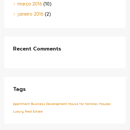
março 2016
(10)
janeiro 2016
(2)
Recent Comments
Tags
Apartment
Business Development
House for families
Houzez
Luxury
Real Estate