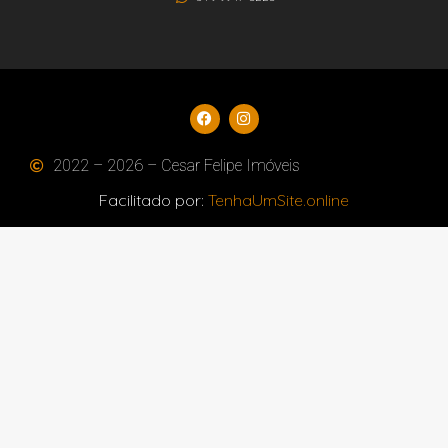
2022 – 2026 – Cesar Felipe Imóveis
Facilitado por:
TenhaUmSite.online