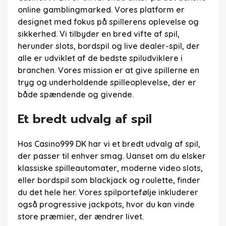
online gamblingmarked. Vores platform er
designet med fokus på spillerens oplevelse og
sikkerhed. Vi tilbyder en bred vifte af spil,
herunder slots, bordspil og live dealer-spil, der
alle er udviklet af de bedste spiludviklere i
branchen. Vores mission er at give spillerne en
tryg og underholdende spilleoplevelse, der er
både spændende og givende.
Et bredt udvalg af spil
Hos Casino999 DK har vi et bredt udvalg af spil,
der passer til enhver smag. Uanset om du elsker
klassiske spilleautomater, moderne video slots,
eller bordspil som blackjack og roulette, finder
du det hele her. Vores spilportefølje inkluderer
også progressive jackpots, hvor du kan vinde
store præmier, der ændrer livet.