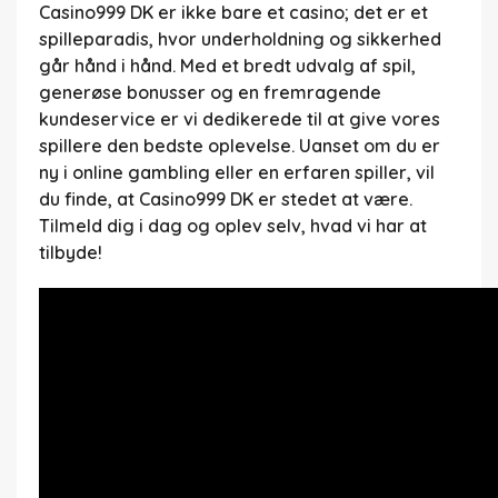
Casino999 DK er ikke bare et casino; det er et
spilleparadis, hvor underholdning og sikkerhed
går hånd i hånd. Med et bredt udvalg af spil,
generøse bonusser og en fremragende
kundeservice er vi dedikerede til at give vores
spillere den bedste oplevelse. Uanset om du er
ny i online gambling eller en erfaren spiller, vil
du finde, at Casino999 DK er stedet at være.
Tilmeld dig i dag og oplev selv, hvad vi har at
tilbyde!