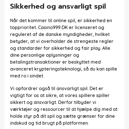
Sikkerhed og ansvarligt spil
Når det kommer til online spil, er sikkerhed en
topprioritet. Casino999 DK er licenseret og
reguleret af de danske myndigheder, hvilket
betyder, at vi overholder de strengeste regler
og standarder for sikkerhed og fair play. Alle
dine personlige oplysninger og
betalingstransaktioner er beskyttet med
avanceret krypteringsteknologi, så du kan spille
med ro i sindet.
Vi opfordrer også til ansvarligt spil. Det er
vigtigt for os at sikre, at vores spillere spiller
sikkert og ansvarligt. Derfor tilbyder vi
værktøjer og ressourcer til at hjælpe dig med at
holde styr på dit spil og sætte grænser for dine
indskud og tid brugt på platformen.