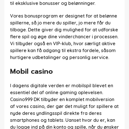
til eksklusive bonusser og belønninger.
Vores bonusprogram er designet for at belønne
spillerne, så jo mere du spiller, jo mere får du
tilbage. Dette giver dig mulighed for at udforske
flere spil og øge dine vinderchancer i processen.
Vi tilbyder også en VIP-klub, hvor særligt aktive
spillere kan få adgang til ekstra fordele, såsom
hurtigere udbetalinger og personlig service.
Mobil casino
I dagens digitale verden er mobilspil blevet en
essentiel del af online gaming oplevelsen.
Casino999 DK tilbyder en komplet mobilversion
af vores casino, der gør det muligt for spillere at
nyde deres yndlingsspil direkte fra deres
smartphones og tablets. Uanset hvor du er, kan
du logge ind på din konto og spille, når du ønsker