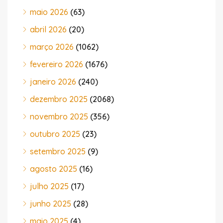
maio 2026
(63)
abril 2026
(20)
março 2026
(1062)
fevereiro 2026
(1676)
janeiro 2026
(240)
dezembro 2025
(2068)
novembro 2025
(356)
outubro 2025
(23)
setembro 2025
(9)
agosto 2025
(16)
julho 2025
(17)
junho 2025
(28)
maio 2025
(4)