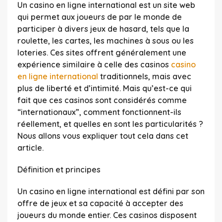
Un casino en ligne international est un site web
qui permet aux joueurs de par le monde de
participer à divers jeux de hasard, tels que la
roulette, les cartes, les machines à sous ou les
loteries. Ces sites offrent généralement une
expérience similaire à celle des casinos
casino
en ligne international
traditionnels, mais avec
plus de liberté et d’intimité. Mais qu’est-ce qui
fait que ces casinos sont considérés comme
“internationaux”, comment fonctionnent-ils
réellement, et quelles en sont les particularités ?
Nous allons vous expliquer tout cela dans cet
article.
Définition et principes
Un casino en ligne international est défini par son
offre de jeux et sa capacité à accepter des
joueurs du monde entier. Ces casinos disposent