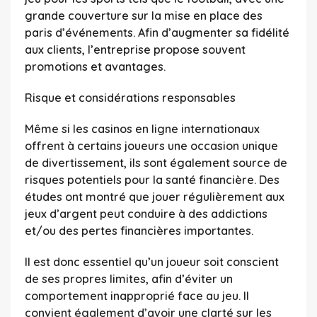
grande couverture sur la mise en place des
paris d’événements. Afin d’augmenter sa fidélité
aux clients, l’entreprise propose souvent
promotions et avantages.
Risque et considérations responsables
Même si les casinos en ligne internationaux
offrent à certains joueurs une occasion unique
de divertissement, ils sont également source de
risques potentiels pour la santé financière. Des
études ont montré que jouer régulièrement aux
jeux d’argent peut conduire à des addictions
et/ou des pertes financières importantes.
Il est donc essentiel qu’un joueur soit conscient
de ses propres limites, afin d’éviter un
comportement inapproprié face au jeu. Il
convient également d’avoir une clarté sur les