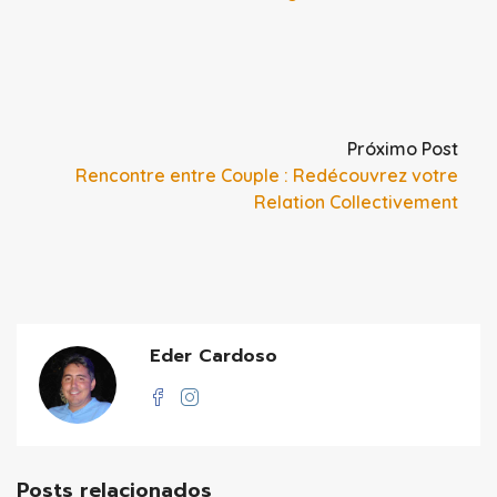
Próximo Post
Rencontre entre Couple : Redécouvrez votre
Relation Collectivement
Eder Cardoso
Posts relacionados