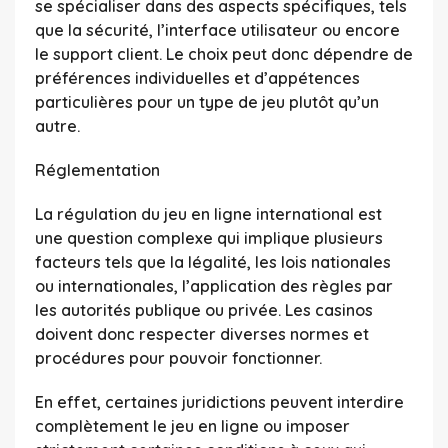
se spécialiser dans des aspects spécifiques, tels
que la sécurité, l’interface utilisateur ou encore
le support client. Le choix peut donc dépendre de
préférences individuelles et d’appétences
particulières pour un type de jeu plutôt qu’un
autre.
Réglementation
La régulation du jeu en ligne international est
une question complexe qui implique plusieurs
facteurs tels que la légalité, les lois nationales
ou internationales, l’application des règles par
les autorités publique ou privée. Les casinos
doivent donc respecter diverses normes et
procédures pour pouvoir fonctionner.
En effet, certaines juridictions peuvent interdire
complètement le jeu en ligne ou imposer