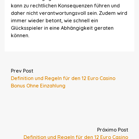
kann zu rechtlichen Konsequenzen führen und
daher nicht verantwortungsvoll sein. Zudem wird
immer wieder betont, wie schnell ein
Glücksspieler in eine Abhängigkeit geraten
können.
Prev Post
Definition und Regeln für den 12 Euro Casino
Bonus Ohne Einzahlung
Próximo Post
Definition und Regeln für den 12 Euro Casino