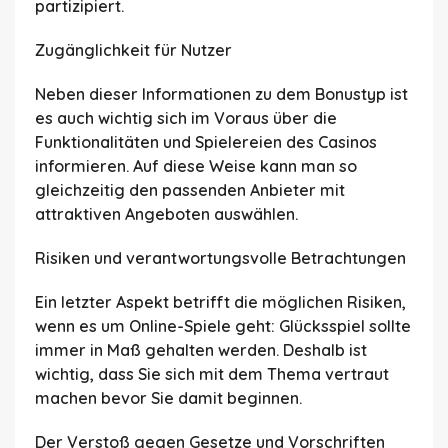
partizipiert.
Zugänglichkeit für Nutzer
Neben dieser Informationen zu dem Bonustyp ist
es auch wichtig sich im Voraus über die
Funktionalitäten und Spielereien des Casinos
informieren. Auf diese Weise kann man so
gleichzeitig den passenden Anbieter mit
attraktiven Angeboten auswählen.
Risiken und verantwortungsvolle Betrachtungen
Ein letzter Aspekt betrifft die möglichen Risiken,
wenn es um Online-Spiele geht: Glücksspiel sollte
immer in Maß gehalten werden. Deshalb ist
wichtig, dass Sie sich mit dem Thema vertraut
machen bevor Sie damit beginnen.
Der Verstoß gegen Gesetze und Vorschriften