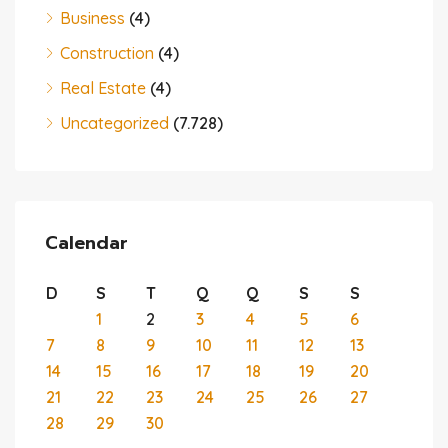
Business
(4)
Construction
(4)
Real Estate
(4)
Uncategorized
(7.728)
Calendar
D
S
T
Q
Q
S
S
1
2
3
4
5
6
7
8
9
10
11
12
13
14
15
16
17
18
19
20
21
22
23
24
25
26
27
28
29
30