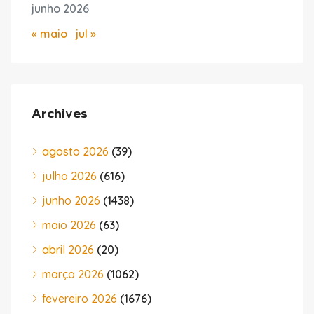
junho 2026
« maio
jul »
Archives
agosto 2026
(39)
julho 2026
(616)
junho 2026
(1438)
maio 2026
(63)
abril 2026
(20)
março 2026
(1062)
fevereiro 2026
(1676)