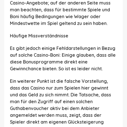
Casino-Angebote; auf der anderen Seite muss
man beachten, dass für bestimmte Spiele und
Boni häufig Bedingungen wie Wager oder
Mindestwette im Spiel geltend zu sein haben.
Häufige Missverständnisse
Es gibt jedoch einige Fehldarstellungen in Bezug
auf solche Casino-Boni: Einige glauben, dass alle
diese Bonusprogramme direkt eine
Gewinnchance bieten. So ist es leider nicht.
Ein weiterer Punkt ist die falsche Vorstellung,
dass das Casino nur zum Spielen hier gewinnt
und das Geld zu sich nimmt. Die Tatsache, dass
man für den Zugriff auf einen solchen
Guthabenvoucher aktiv bei dem Anbieter
angemeldet werden muss, zeigt, dass der
Spieler direkt am eigenen Glücksteigerung