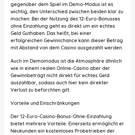
gegenüber dem Spiel im Demo-Modus ist es
wichtig, den Unterschied zwischen beiden klar zu
machen: Bei der Nutzung des 12-Euro-Bonusses
ohne Einzahlung geht es direkt um ein echtes
Geld Guthaben. Das heißt, bei einer
erfolgreichen Gewinnchance kann dieser Betrag
mit Abstand von dem Casino ausgezahlt werden.
Auch im Demomodus ist die Atmosphäre ähnlich
wie in einem realen Online-Casino aber der
Gewinnbeträgt nicht direkt für echtes Geld
auszahlbar, sodass auch hier kein direkter
Verlust zu befürchten gilt.
Vorteile und Einschränkungen
Der 12-Euro-Casino-Bonus-Ohne-Einzahlung
bietet mehrere Vorteile: Einerseits ermöglicht er
Neukunden ein kostenloses Probetrieben der