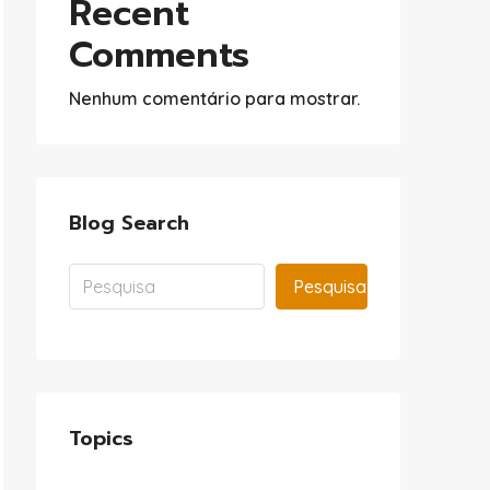
Recent
Comments
Nenhum comentário para mostrar.
Blog Search
Pesquisa
Topics