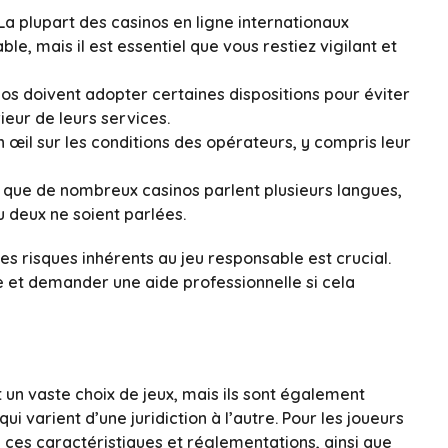
 La plupart des casinos en ligne internationaux
le, mais il est essentiel que vous restiez vigilant et
inos doivent adopter certaines dispositions pour éviter
érieur de leurs services.
n œil sur les conditions des opérateurs, y compris leur
n que de nombreux casinos parlent plusieurs langues,
u deux ne soient parlées.
es risques inhérents au jeu responsable est crucial.
 et demander une aide professionnelle si cela
t un vaste choix de jeux, mais ils sont également
 varient d’une juridiction à l’autre. Pour les joueurs
 ces caractéristiques et réglementations, ainsi que