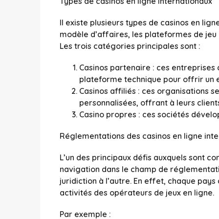
Types de casinos en ligne internationaux
Il existe plusieurs types de casinos en lign
modèle d’affaires, les plateformes de jeu qu
Les trois catégories principales sont :
Casinos partenaire
: ces entreprises
plateforme technique pour offrir un 
Casinos affiliés
: ces organisations s
personnalisées, offrant à leurs clie
Casino propres
: ces sociétés dévelo
Réglementations des casinos en ligne int
L’un des principaux défis auxquels sont con
navigation dans le champ de réglementati
juridiction à l’autre. En effet, chaque pay
activités des opérateurs de jeux en ligne.
Par exemple :