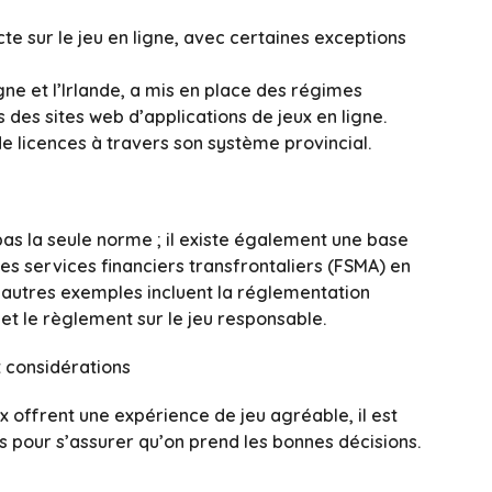
icte sur le jeu en ligne, avec certaines exceptions
ne et l’Irlande, a mis en place des régimes
 des sites web d’applications de jeux en ligne.
 licences à travers son système provincial.
 pas la seule norme ; il existe également une base
 les services financiers transfrontaliers (FSMA) en
’autres exemples incluent la réglementation
t le règlement sur le jeu responsable.
t considérations
x offrent une expérience de jeu agréable, il est
s pour s’assurer qu’on prend les bonnes décisions.