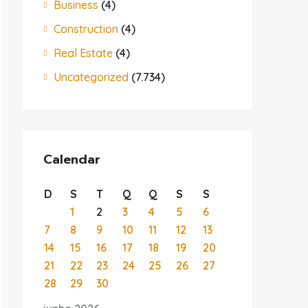
Business
(4)
Construction
(4)
Real Estate
(4)
Uncategorized
(7.734)
Calendar
D
S
T
Q
Q
S
S
1
2
3
4
5
6
7
8
9
10
11
12
13
14
15
16
17
18
19
20
21
22
23
24
25
26
27
28
29
30